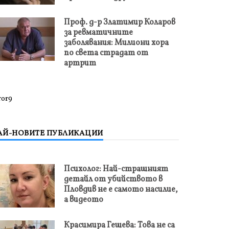
Проф. д-р Златимир Коларов
за ревматичните
заболявания: Милиони хора
по света страдат от
артрит
ror9
АЙ-НОВИТЕ ПУБЛИКАЦИИ
Психолог: Най-страшният
детайл от убийството в
Пловдив не е самото насилие,
а видеото
Красимира Гешева: Това не са