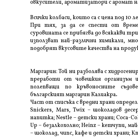
овкусители, ароматизатори с аромат на
Всички колбаси, които са с цена под 10 ле
При тях, за да се спести от врем
суровината се прибягва до всякакви три
използват най-различни химикали, мно
подобрят вкусовите качества на продук
Маргарин: Той ни разболява с хидроген
преработи от човешкия организъм и
полепващи по кръвоносните съдов
българският маргарин Калиакра.
Част от списъка с вредни храни определ
Snickers, Mars, Twix – шоколадов десе
напитка; Nestle – детски храни; Соса-Соla,
Up – безалкохолно; Heinz – кетчупи, май
– шоколад, чипс, кафе и детски храни; K