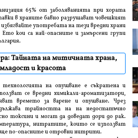
анизация 65% от заболяванията при хората
тавки в храните бавно разрушават човешкият
и избягвайте употребата на тези вредни храни
. Ето кои са най-опасните и замърсени групи
ългария.
тра: Тайната на митичната храна,
 младост и красота
 технологията на опушване е съкратена и
зползват се вредни химикали-ароматизатори,
яват времето за варене и опушване. Чрез
удължава трайността на на недостатъчно
асно токсини и могат да доведат дори до рак.
мпература, нитратите, които се използват
още по-опасните и отровни нитрити.