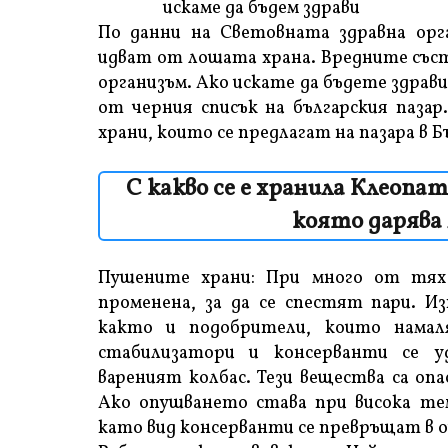
искаме да бъдем здрави
По данни на Световната здравна орг
идват от лошата храна. Вредните със
организъм. Ако искате да бъдете здрав
от черния списък на българския пазар
храни, които се предлагат на пазара в Б
С какво се е хранила Клеопа
която дарява
Пушените храни: При много от тях
променена, за да се спестят пари. И
както и подобрители, които намал
стабилизатори и консерванти се 
вареният колбас. Тези вещества са оп
Ако опушването става при висока те
като вид консерванти се превръщат в 