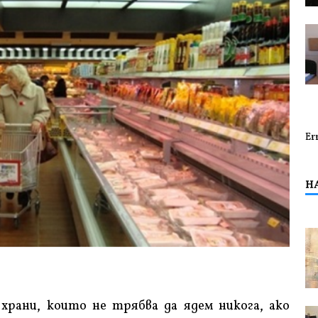
Er
Н
 храни, които не трябва да ядем никога, ако