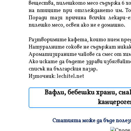
вещества, пилешкото месо съдържа 6 х
на птиците при отглеждането им. Тов
Поради тази причина всички лекари-
пилешко месо, освен ако не е домашно.
Разтворимите кафета, които пием пред
Натуралните сокове не съдържат никак
Ароматизираните чайове са смес от хи
Ако искате да бъдете здрави избягвай
списък на българския пазар.
Източник:
lechitel.net
Вафли, бебешки храни, снак
канцероге
Статията може да бъде полезна
Плъзнете