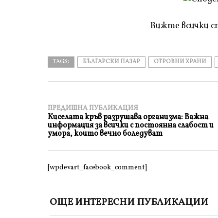
и
прочетете
Вижте всички с
TAGS:
БЪЛГАРСКИ ПАЗАР
ОТРОВНИ ХРАНИ
ПРЕДИШНА ПУБЛИКАЦИЯ
Киселата кръв разрушава организма: Важна
информация за всички с постоянна слабост и
умора, които вечно боледуват
[wpdevart_facebook_comment]
ОЩЕ ИНТЕРЕСНИ ПУБЛИКАЦИИ