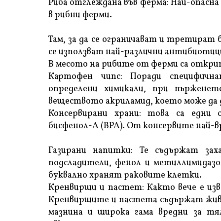
Риба отглеждана във ферма: Най-опасна
в рибни ферми.
Там, за да се ограничават и третират
се използват най-различни антибиотици
В месото на рибите от ферми са открит
Картофен чипс: Поради специфичн
определени химикали, при пърженет
веществото акриламид, което може да д
Консервирани храни: това са едни
бисфенол-A (BPA). От консервите най-в
Газирани напитки: Те съдържат заха
подсладители, фенол и метиллимидазол
буквално хранят раковите клетки.
Кренвирши и пастет: Както вече е изве
Кренвиршите и пастета съдържат живо
мазнина и широка гама вредни за тя