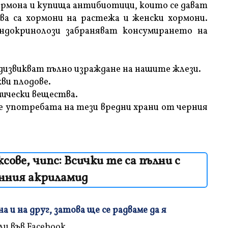
ормона и купища антибиотици, които се дават
а са хормони на растежа и женски хормони.
ендокринолози забраняват консумирането на
извикват пълно израждане на нашите жлези.
ви плодове.
мически вещества.
те употребата на тези вредни храни от черния
сове, чипс: Всички те са пълни с
нния акриламид
 и на друг, затова ще се радваме да я