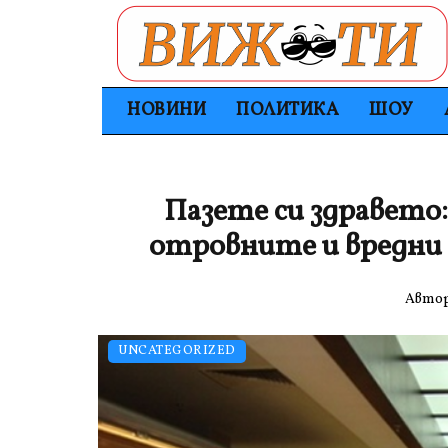
НОВИНИ
ПОЛИТИКА
ШОУ
Пазете си здравето:
отровните и вредни х
Авто
UNCATEGORIZED