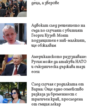
деца, а звер0ве
Адвокат след решението на
съда по случаят с убитият
Георги Кузев: Моят
подзащитен е най-малкият,
ще обжалвам
Американското разузнаване:
Русия може да атакува НАТО
и съюзническа държава тази
есен
След случая с родилката от
Варна: Още едно семейство
разказа за бременност с
трагичен край, проследена
от същия лекар