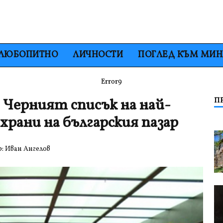
ЛЮБОПИТНО
ЛИЧНОСТИ
ПОГЛЕД КЪМ МИ
Error9
 Черният списък на най-
П
рани на българския пазар
р:
Иван Ангелов