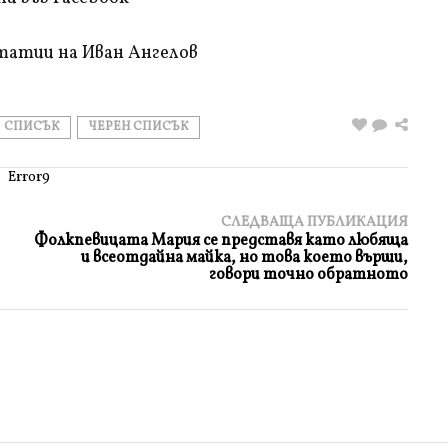
татии на Иван Ангелов
СПИСЪК
ЧЕРЕН СПИСЪК
Error9
СЛЕДВАЩА ПУБЛИКАЦИЯ
Фолкпевицата Мария се представя като любяща
и всеотдайна майка, но това което върши,
говори точно обратното