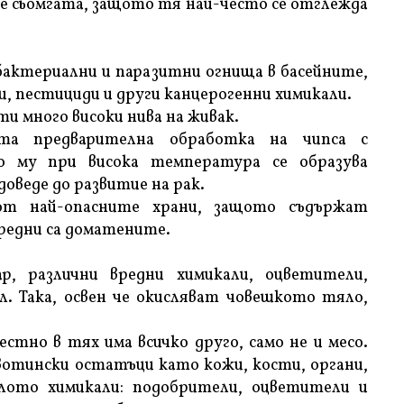
 е сьомгата, защото тя най-често се отглежда
 бактериални и паразитни огнища в басейните,
, пестициди и други канцерогенни химикали.
и много високи нива на живак.
ата предварителна обработка на чипса с
о му при висока температура се образува
оведе до развитие на рак.
 от най-опасните храни, защото съдържат
редни са доматените.
р, различни вредни химикали, оцветители,
. Така, освен че окисляват човешкото тяло,
стно в тях има всичко друго, само не и месо.
тински остатъци като кожи, кости, органи,
лото химикали: подобрители, оцветители и