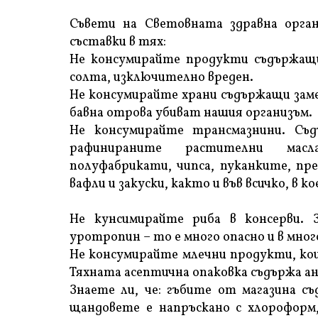
Съвети на Световната здравна орга
съставки в тях:
Не консумирайте продукти съдържащи
солта, изключително вреден.
Не консумирайте храни съдържащи заме
бавна отрова убиват нашия организъм.
Не консумирайте трансмазнини. Съд
рафинираните растителни масла
полуфабрикати, чипса, пуканките, пр
вафли и закуски, както и във всичко, в 
Не кунсимирайте риба в консерви. 
уротропин – то е много опасно и в мног
Не консумирайте млечни продукти, кои
Тяхната асептична опаковка съдържа 
Знаете ли, че: гъбите от магазина 
щандовете е напръскано с хлороформ,