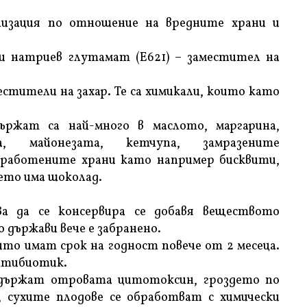
низация по отношение на вредните храни и
 натриев глутамат (Е621) – заместител на
стители на захар. Те са химикали, които като
ържат са най-много в маслото, маргарина,
, майонезата, кетчупа, замразените
еработените храни като например бисквити,
което има шоколад.
За да се консервира се добавя веществото
о държави вече е забранено.
то имат срок на годност повече от 2 месеца.
антибиотик.
съдържат отровата цитотоксин, гроздето по
 сухите плодове се обработват с химически