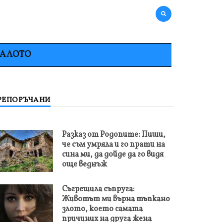
НАЛОТО
РЕПОРЪЧАНИ
Разказ от Родопите: Пиши,
че съм умряла и го прати на
сина ми, да дойде да го видя
още веднъж
Съгрешила съпруга:
Животът ми върна тъпкано
злото, което самата
причиних на друга жена