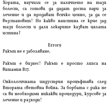
Хората, научили се за наличието на тази
болест, са готови да дадат доста пари за
лечение и да продават всичко ценно, за да се
възстановят! Но какво наистина се крие зад
тази болест и дали лекарите казват цялата
истина?
Error9
Ракът не е заболяване.
Ракът е бизнес! Ракът е просто липса на
витамин В17.
Онкологичната индустрия процъфтява след
Втората световна война. За борбата с рака не
са ви необходими никакви процедури, курсове за
лечение и разходи!