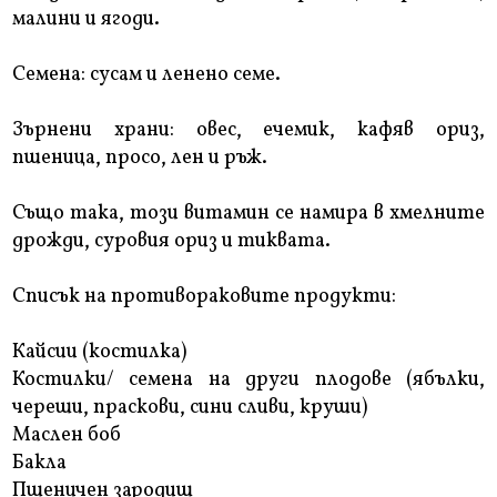
малини и ягоди.
Семена: сусам и ленено семе.
Зърнени храни: овес, ечемик, кафяв ориз,
пшеница, просо, лен и ръж.
Също така, този витамин се намира в хмелните
дрожди, суровия ориз и тиквата.
Списък на противораковите продукти:
Кайсии (костилка)
Костилки/ семена на други плодове (ябълки,
череши, праскови, сини сливи, круши)
Маслен боб
Бакла
Пшеничен зародиш