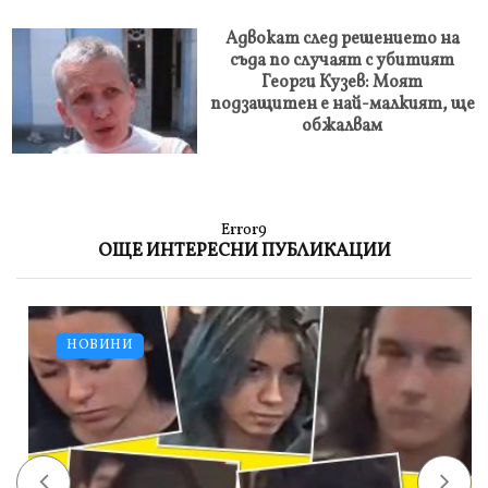
Адвокат след решението на
съда по случаят с убитият
Георги Кузев: Моят
подзащитен е най-малкият, ще
обжалвам
Error9
ОЩЕ ИНТЕРЕСНИ ПУБЛИКАЦИИ
НОВИНИ