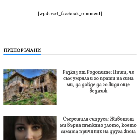
[wpdevart_facebook_comment]
ПРЕПОРЪЧАНИ
Разказ от Родопите: Пиши, че
съм умряла и го прати на сина
ми, да дойде да го видя още
веднъж
Съгрешила съпруга: Животът
ми върна тъпкано злото, което
самата причиних на друга жена