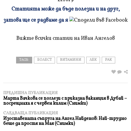
Статията може да бъде полезна и на друг,
Плъзнете
затова ще се радваме да я
и
прочетете
Вижте всички статии на Иван Ангелов
TAGS:
БОЛЕСТ
ВИТАМИНИ
ЛЕК
РАК
ПРЕДИШНА ПУБЛИКАЦИЯ
Марта Вачкова се поглези с приказна ваканция в Дубай –
посрещнаха я с червен килим (Снимки)
СЛЕДВАЩА ПУБЛИКАЦИЯ
Изоставената съпруга на Ангел Найденов: Най-трудно
беше да простя на Мая (Снимки)