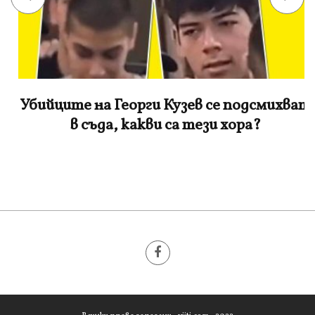
Убийците на Георги Кузев се подсмихват
в съда, какви са тези хора?