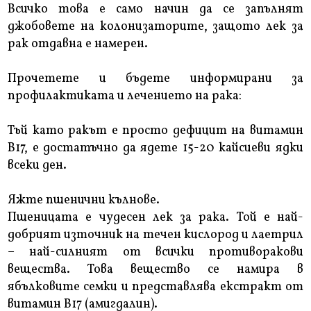
Всичко това е само начин да се запълнят
джобовете на колонизаторите, защото лек за
рак отдавна е намерен.
Прочетете и бъдете информирани за
профилактиката и лечението на рака:
Тъй като ракът е просто дефицит на витамин
В17, е достатъчно да ядете 15-20 кайсиеви ядки
всеки ден.
Яжте пшенични кълнове.
Пшеницата е чудесен лек за рака. Той е най-
добрият източник на течен кислород и лаетрил
– най-силният от всички противоракови
вещества. Това вещество се намира в
ябълковите семки и представлява екстракт от
витамин В17 (амигдалин).