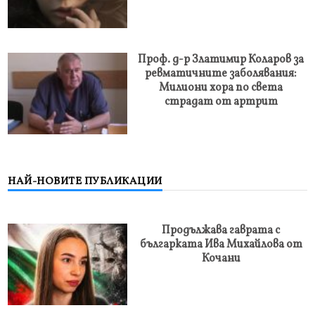
Проф. д-р Златимир Коларов за
ревматичните заболявания:
Милиони хора по света
страдат от артрит
НАЙ-НОВИТЕ ПУБЛИКАЦИИ
Продължава гаврата с
българката Ива Михайлова от
Кочани