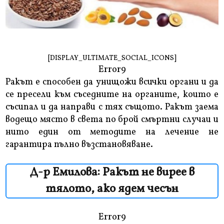
[DISPLAY_ULTIMATE_SOCIAL_ICONS]
Error9
Ракът е способен да унищожи всички органи и да
се пресели към съседните на органите, които е
съсипал и да направи с тях същото. Ракът заема
водещо място в света по брой смъртни случаи и
нито един от методите на лечение не
гарантира пълно възстановяване.
Д-р Емилова: Ракът не вирее в
тялото, ако ядем чесън
Error9