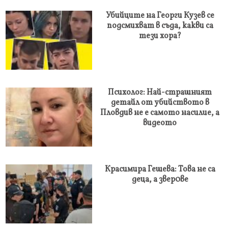
Убийците на Георги Кузев се
подсмихват в съда, какви са
тези хора?
Психолог: Най-страшният
детайл от убийството в
Пловдив не е самото насилие, а
видеото
Красимира Гешева: Това не са
деца, а звер0ве