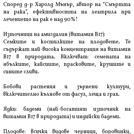
Според д-р Харолд Мънър, автор на “Смъртта
на рака”, ефективността на леатрила при
лечението на рак е над 90%!
Източници на амигдалин (витамин В17):
Семките и костилките на плодовете. Те
съдържат най-висока концентрация на витамин
В17 в природата. Включват: семената на
ябълките, кайсиите, прасковите, крушите и
сините сливи.
Бобови растения и зърнени култури,
включително кълнове от фасул, леща и грах.
Ядки: бадеми (най-богатият източник на
витамин В17 в природата) и индийски бадеми.
Плодове: всички видове черници, боровинки,