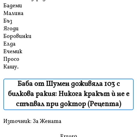
Бадеми
Малина
Бъз
Ягоди
Боровинки
Елда
Ечемик
Просо
Кашу.
Баба от Шумен доживяла 103 с
билкова ракия: Никога кракът ѝ не е
стъпвал при доктор (Рецепта)
Източник: За Жената
Error9