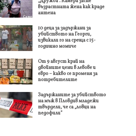
„Дружба“. Камера засне
възрастната жена как краде
антена
10 деца за задържани за
убийството на Георги,
извикали го на среща с 15-
годишно момиче
От 9 август край на
двойните цени в левове и
евро – какво се променя за
потребителите
Задържаните за убийството
на мъж в Пловдив младежи
твърдели, че са „ловци на
педофили”