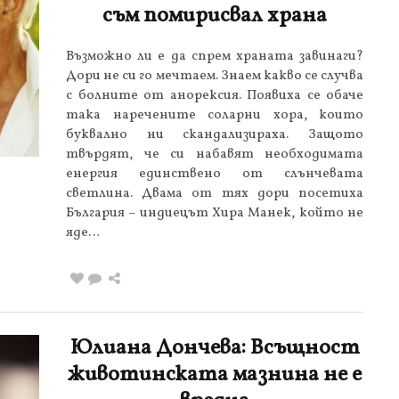
съм помирисвал храна
Възможно ли е да спрем храната завинаги?
Дори не си го мечтаем. Знаем какво се случва
с болните от анорексия. Появиха се обаче
така наречените соларни хора, които
буквално ни скандализираха. Защото
твърдят, че си набавят необходимата
енергия единствено от слънчевата
светлина. Двама от тях дори посетиха
България – индиецът Хира Манек, който не
яде…
Юлиана Дончева: Всъщност
животинската мазнина не е