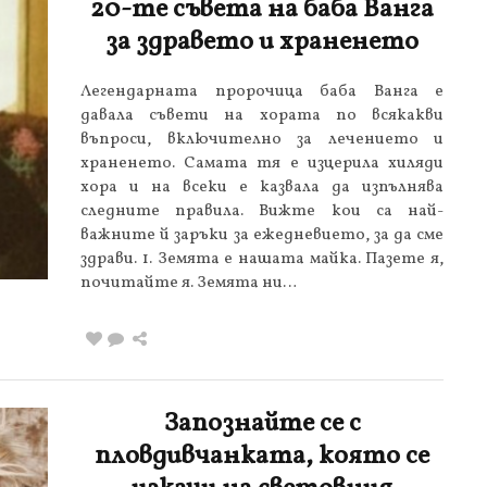
20-те съвета на баба Ванга
за здравето и храненето
Легендарната пророчица баба Ванга е
давала съвети на хората по всякакви
въпроси, включително за лечението и
храненето. Самата тя е изцерила хиляди
хора и на всеки е казвала да изпълнява
следните правила. Вижте кои са най-
важните й заръки за ежедневието, за да сме
здрави. 1. Земята е нашата майка. Пазете я,
почитайте я. Земята ни…
Запознайте се с
пловдивчанката, която се