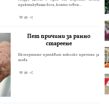
практикуващи йога, която освен…
Пет причини за ранно
стареене
Експертите изтъкват няколко причини за
това