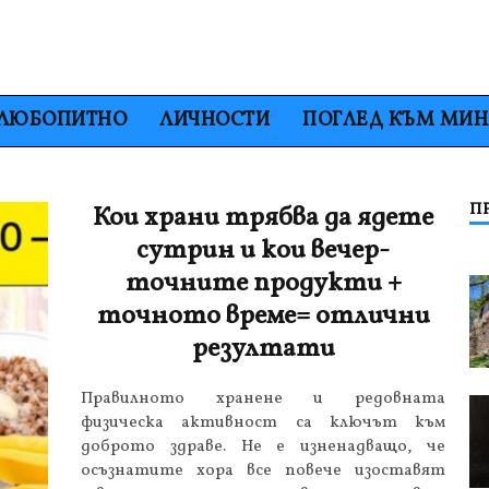
ЛЮБОПИТНО
ЛИЧНОСТИ
ПОГЛЕД КЪМ МИ
П
Кои храни трябва да ядете
сутрин и кои вечер-
точните продукти +
точното време= отлични
резултати
Правилното хранене и редовната
физическа активност са ключът към
доброто здраве. Не е изненадващо, че
осъзнатите хора все повече изоставят