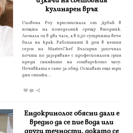
изкачи на световния
кулинарен връх
Силвена Роу пристигнала от Дубай в
нощта на понеделник срещу вторник.
Легнала си в два часа, а в 6,30 сутринта вече
била на крак. Работният й ден в петия
сезон на MasterChef България започнал
почти по зазоряване с професионален грим
преди снимките на готварското шоу.
Почивката е само за обяд. Остават още три
дни снимки…
Ендокринолог обясни дали е
вредно да се пие вода или
други течности, докато се