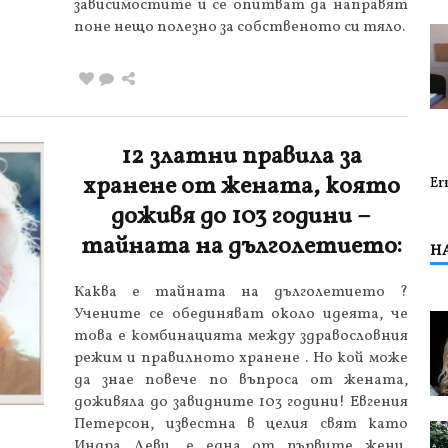
зависимостите и се опитват да направят
поне нещо полезно за собственото си тяло.
12 златни правила за
хранене от жената, която
Er
доживя до 103 години –
тайната на дълголетието:
Н
Каква е тайната на дълголетието ?
Учените се обединяват около идеята, че
това е комбинацията между здравословния
режим и правилното хранене . Но кой може
да знае повече по въпроса от жената,
доживяла до завидните 103 години! Евгения
Петерсон, известна в целия свят като
Индра Деви, е една от първите жени,