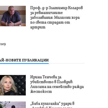
Проф. д-р Златимир Коларов
за ревматичните
заболявания: Милиони хора
по света страдат от
артрит
ror9
АЙ-НОВИТЕ ПУБЛИКАЦИИ
Ирина Тенчева за
убийството в Пловдив:
Липсата на семейство ражда
жестокост
„Баба хулиганка“ удари в