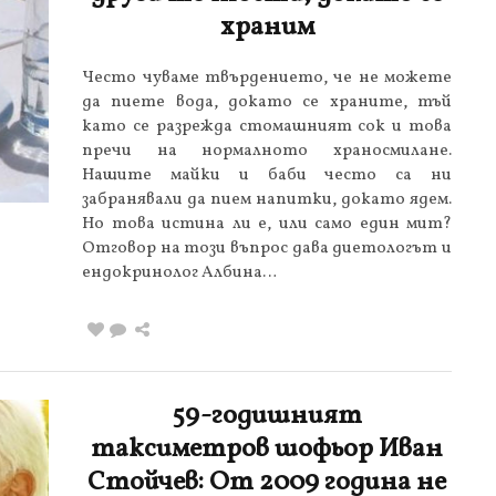
храним
Често чуваме твърдението, че не можете
да пиете вода, докато се храните, тъй
като се разрежда стомашният сок и това
пречи на нормалното храносмилане.
Нашите майки и баби често са ни
забранявали да пием напитки, докато ядем.
Но това истина ли е, или само един мит?
Отговор на този въпрос дава диетологът и
ендокринолог Албина…
59-годишният
таксиметров шофьор Иван
Стойчев: От 2009 година не