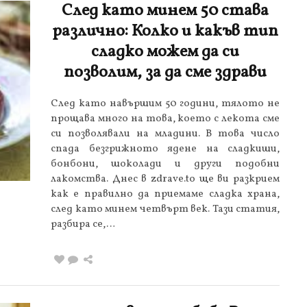
След като минем 50 става
различно: Колко и какъв тип
сладко можем да си
позволим, за да сме здрави
След като навършим 50 години, тялото не
прощава много на това, което с лекота сме
си позволявали на младини. В това число
спада безгрижното ядене на сладкиши,
бонбони, шоколади и други подобни
лакомства. Днес в zdrave.to ще ви разкрием
как е правилно да приемаме сладка храна,
след като минем четвърт век. Тази статия,
разбира се,…