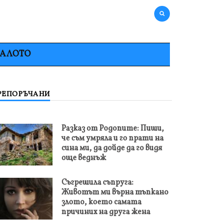
НАЛОТО
РЕПОРЪЧАНИ
Разказ от Родопите: Пиши,
че съм умряла и го прати на
сина ми, да дойде да го видя
още веднъж
Съгрешила съпруга:
Животът ми върна тъпкано
злото, което самата
причиних на друга жена