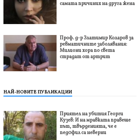
самата причиних на друга жена
Проф. д-р Златимир Коларов за
ревматичните заболявания:
Милиони хора по света
страдат от артрит
НАЙ-НОВИТЕ ПУБЛИКАЦИИ
Приятел на убития Георги
Кузев: И на мравката правеше
път, твърденията, че е
пед0фил са неверни