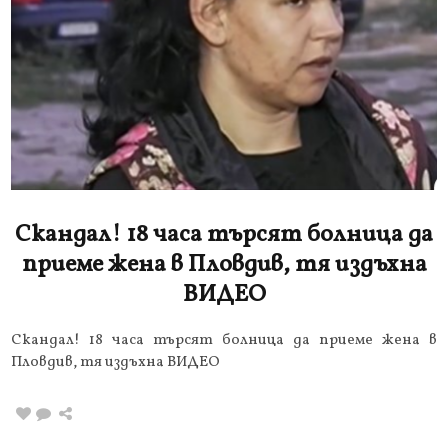
Скандал! 18 часа търсят болница да
приеме жена в Пловдив, тя издъхна
ВИДЕО
Скандал! 18 часа търсят болница да приеме жена в
Пловдив, тя издъхна ВИДЕО