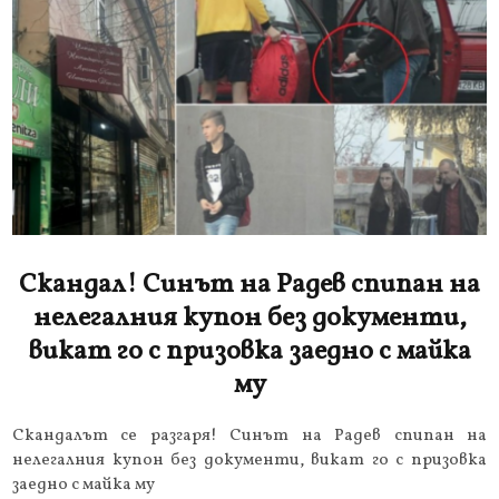
Скандал! Синът на Радев спипан на
нелегалния купон без документи,
викат го с призовка заедно с майка
му
Скандалът се разгаря! Синът на Радев спипан на
нелегалния купон без документи, викат го с призовка
заедно с майка му