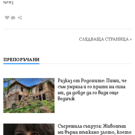
ценз
СЛЕДВАЩА СТРАНИЦА »
ПРЕПОРЪЧАНИ
Разказ от Родопите: Пиши, че
съм умряла и го прати на сина
ми, да дойде да го видя още
веднъж
Съгрешила съпруга: Животът
ми върна тъпкано злото, което