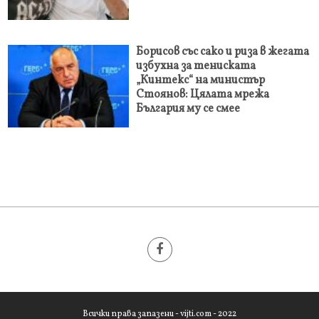
Борисов със сако и риза в жегата
избухна за тениската
„Кинтекс“ на министър
Стоянов: Цялата мрежа
България му се смее
Всички права запазени - vijti.com - 2022