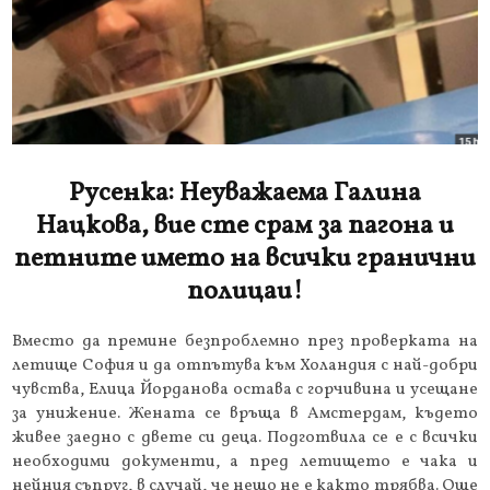
Русенка: Неуважаема Галина
Нацкова, вие сте срам за пагона и
петните името на всички гранични
полицаи!
Вместо да премине безпроблемно през проверката на
летище София и да отпътува към Холандия с най-добри
чувства, Елица Йорданова остава с горчивина и усещане
за унижение. Жената се връща в Амстердам, където
живее заедно с двете си деца. Подготвила се е с всички
необходими документи, а пред летището е чака и
нейния съпруг, в случай, че нещо не е както трябва. Още