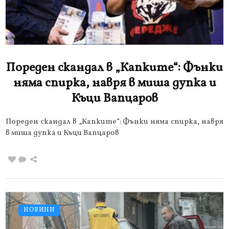
Пореден скандал в „Капките“: Фънки
няма спирка, навря в миша дупка и
Къци Вапцаров
Пореден скандал в „Капките“: Фънки няма спирка, навря
в миша дупка и Къци Вапцаров
НОВИНИ