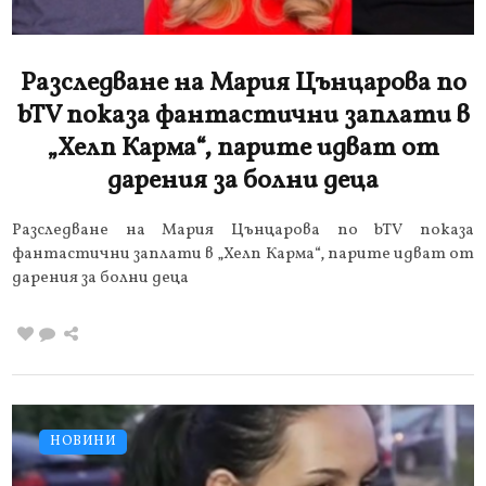
Разследване на Мария Цънцарова по
bTV показа фантастични заплати в
„Хелп Карма“, парите идват от
дарения за болни деца
Разследване на Мария Цънцарова по bTV показа
фантастични заплати в „Хелп Карма“, парите идват от
дарения за болни деца
НОВИНИ