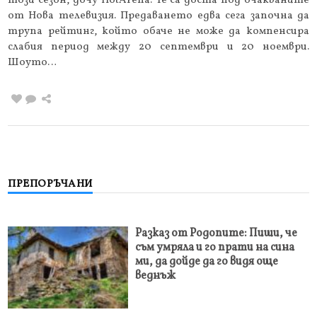
този сезон, дочу HotArena. Те са доста под очакваните
от Нова телевизия. Предаването едва сега започна да
трупа рейтинг, който обаче не може да компенсира
слабия период между 20 септември и 20 ноември.
Шоуто…
ПРЕПОРЪЧАНИ
Разказ от Родопите: Пиши, че
съм умряла и го прати на сина
ми, да дойде да го видя още
веднъж