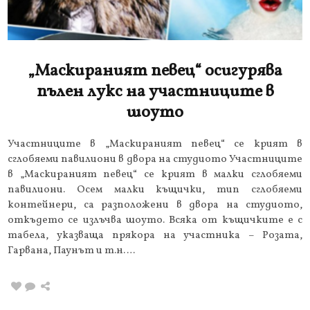
„Маскираният певец“ осигурява
пълен лукс на участниците в
шоуто
Участниците в „Маскираният певец“ се крият в
сглобяеми павилиони в двора на студиото Участниците
в „Маскираният певец“ се крият в малки сглобяеми
павилиони. Осем малки къщички, тип сглобяеми
контейнери, са разположени в двора на студиото,
откъдето се излъчва шоуто. Всяка от къщичките е с
табела, указваща прякора на участника – Розата,
Гарвана, Паунът и т.н….