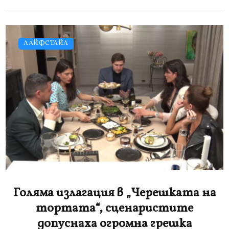
ЛАЙФСТАЙЛ
Голяма излагация в „Черешката на
тортата“, сценаристите
допуснаха огромна грешка