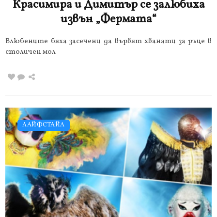
Красимира и Димитър се залюбиха
извън „Фермата“
Влюбените бяха засечени да вървят хванати за ръце в
столичен мол
ЛАЙФСТАЙЛ