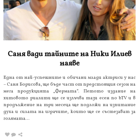
Саня вади тайните на Ники Илиев
наяве
Една от най-успешните и обичани млади актриси у нас
– Саня Борисова, ще бъде част от предстоящия сезон на
мега продукцията „Фермата“. Петото издание на
хитовото риалити ще се излъчва тази есен по bTV и в
продължение на три месеца ще подложи на изпитание
духа и силата на играчите, които ще се състезават за
голямата…