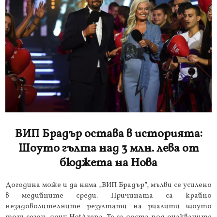
ВИП Брадър остава в историята:
Шоуто гълта над 3 млн. лева от
бюджета на Нова
Догодина може и да няма „ВИП Брадър”, мълви се усилено
в медийните среди. Причината са крайно
незадоволителните резултати на риалити шоуто