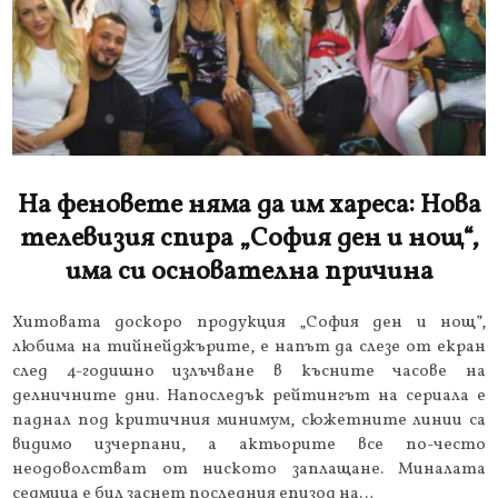
На феновете няма да им хареса: Нова
телевизия спира „София ден и нощ“,
има си основателна причина
Хитовата доскоро продукция „София ден и нощ”,
любима на тийнейджърите, е напът да слезе от екран
след 4-годишно излъчване в късните часове на
делничните дни. Напоследък рейтингът на сериала е
паднал под критичния минимум, сюжетните линии са
видимо изчерпани, а актьорите все по-често
неодоволстват от ниското заплащане. Миналата
седмица е бил заснет последния епизод на…