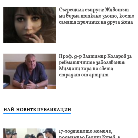
Съгрешила съпруга: Животът
ми върна тъпкано злото, което
самата причиних на друга жена
Проф. д-р Златимир Коларов за
ревматичните заболявания:
Милиони хора по света
страдат от артрит
НАЙ-НОВИТЕ ПУБЛИКАЦИИ
17-годишното момиче,
подмамило Георги Кузев, е