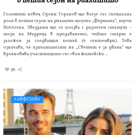
в петия сезон на риалитито
Големият певец Орлин Горанов ще влезе със специална
роля в петия сезон на риалити шоуто „Фермата“, научи
HotArena. Звездата ще се ползва с различен статут –
този на Мъдреца в предаването, чийто старт е
заложен за следващия петък (6 септември). Това
означава, че изпълнителят на „Светът е за двама“ ще
вдъхновява участниците със своя житейски…
ЛАЙФСТАЙЛ