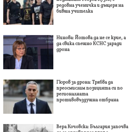
редовна ученичка и дъщеря на
бивша учителка
Нинова: Йотова да не се крие, а
да свика спешно КСНС заради
дрона
Гюров за дрона: Трябва да
преосмислим позицията си по
регионалната
противовъздушна отбрана
Вера Кочовска: България започва