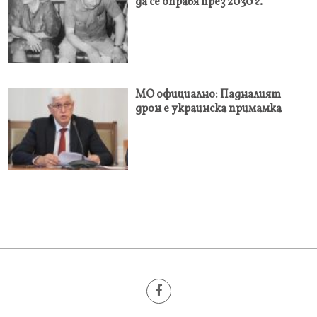
да се оправя през 2030 г.
МО официално: Падналият
дрон е украинска примамка