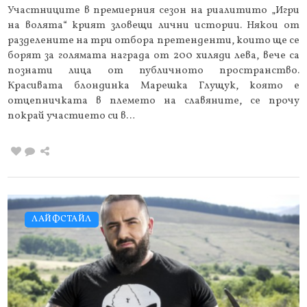
Участниците в премиерния сезон на риалитито „Игри
на волята“ крият зловещи лични истории. Някои от
разделените на три отбора претенденти, които ще се
борят за голямата награда от 200 хиляди лева, вече са
познати лица от публичното пространство.
Красивата блондинка Марешка Глущук, която е
отцепничката в племето на славяните, се прочу
покрай участието си в…
ЛАЙФСТАЙЛ