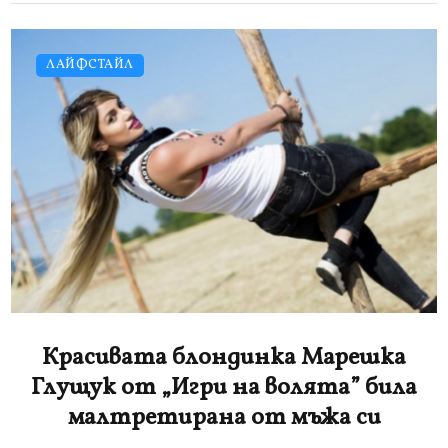
ЛАЙФСТАЙЛ
Красивата блондинка Марешка
Глущук от „Игри на волята” била
малтретирана от мъжа си