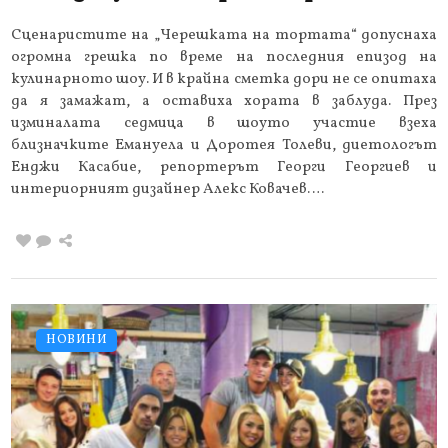
Сценаристите на „Черешката на тортата“ допуснаха
огромна грешка по време на последния епизод на
кулинарното шоу. И в крайна сметка дори не се опитаха
да я замажат, а оставиха хората в заблуда. През
изминалата седмица в шоуто участие взеха
близначките Емануела и Доротея Толеви, диетологът
Енджи Касабие, репортерът Георги Георгиев и
интериорният дизайнер Алекс Ковачев….
НОВИНИ