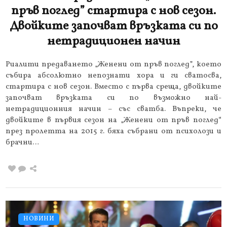
пръв поглед” стартира с нов сезон.
Двойките започват връзката си по
нетрадиционен начин
Риалити предаването „Женени от пръв поглед”, което
събира абсолютно непознати хора и ги сватосва,
стартира с нов сезон. Вместо с първа среща, двойките
започват връзката си по възможно най-
нетрадиционния начин – със сватба. Въпреки, че
двойките в първия сезон на „Женени от пръв поглед“
през пролетта на 2015 г. бяха събрани от психолози и
брачни…
НОВИНИ