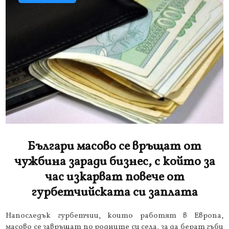
Българи масово се връщат от
чужбина заради бизнес, с който за
час изкарват повече от
гурбетчийската си заплата
Напоследък гурбетчии, които работят в Европа,
масово се завръщат по родните си села, за да берат гъби