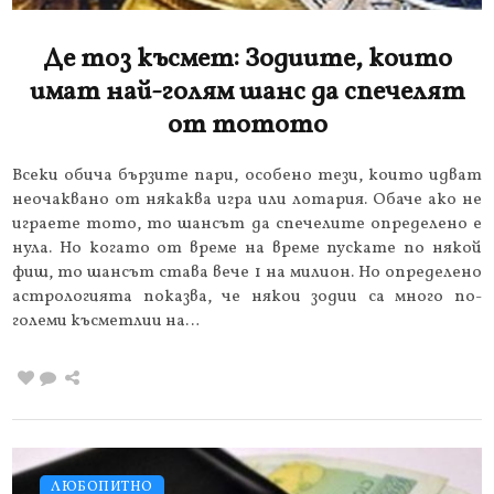
Де тоз късмет: Зодиите, които
имат най-голям шанс да спечелят
от тотото
Всеки обича бързите пари, особено тези, които идват
неочаквано от някаква игра или лотария. Обаче ако не
играете тото, то шансът да спечелите определено е
нула. Но когато от време на време пускате по някой
фиш, то шансът става вече 1 на милион. Но определено
астрологията показва, че някои зодии са много по-
големи късметлии на…
ЛЮБОПИТНО