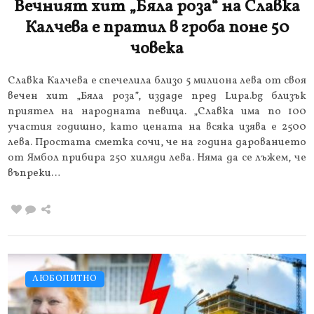
Вечният хит „Бяла роза“ на Славка
Калчева е пратил в гроба поне 50
човека
Славка Калчева е спечелила близо 5 милиона лева от своя
вечен хит „Бяла роза”, издаде пред Lupa.bg близък
приятел на народната певица. „Славка има по 100
участия годишно, като цената на всяка изява е 2500
лева. Простата сметка сочи, че на година дарованието
от Ямбол прибира 250 хиляди лева. Няма да се лъжем, че
въпреки…
ЛЮБОПИТНО