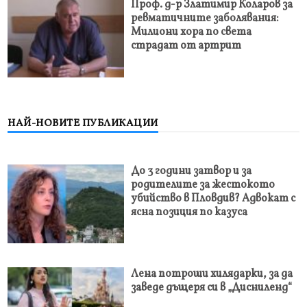
Проф. д-р Златимир Коларов за
ревматичните заболявания:
Милиони хора по света
страдат от артрит
НАЙ-НОВИТЕ ПУБЛИКАЦИИ
До 3 години затвор и за
родителите за жестокото
убийство в Пловдив? Адвокат с
ясна позиция по казуса
Лена потроши хилядарки, за да
заведе дъщеря си в „Дисниленд“