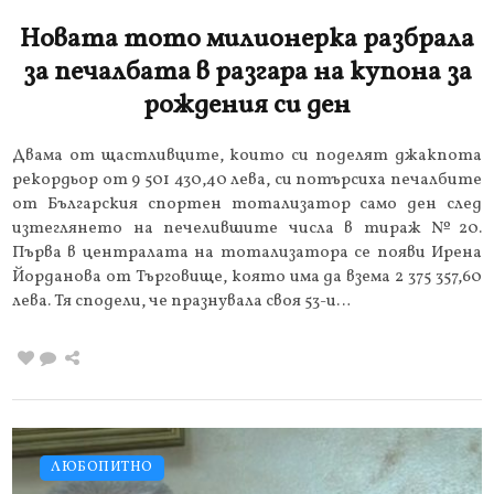
Новата тото милионерка разбрала
за печалбата в разгара на купона за
рождения си ден
Двама от щастливците, които си поделят джакпота
рекордьор от 9 501 430,40 лева, си потърсиха печалбите
от Българския спортен тотализатор само ден след
изтеглянето на печелившите числа в тираж №20.
Първа в централата на тотализатора се появи Ирена
Йорданова от Търговище, която има да взема 2 375 357,60
лева. Тя сподели, че празнувала своя 53-и…
ЛЮБОПИТНО