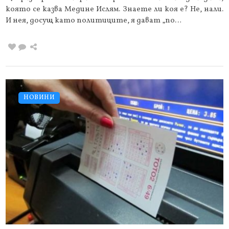
която се казва Медине Ислям. Знаете ли коя е? Не, нали.
И нея, досущ като политиците, я дават „по…
НОВИНИ