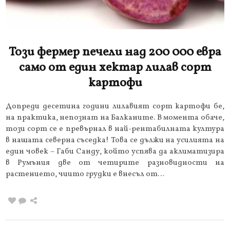
Този фермер печели над 200 000 евра
само от един хектар лилав сорт
картофи
Допреди десетина години лилавият сорт картофи бе,
на практика, непознат на Балканите. В момента обаче,
този сорт се е превърнал в най-рентабилната култура
в нашата северна съседка! Това се дължи на усилията на
един човек – Габи Санду, който успява да аклиматизира
в Румъния две от четирите разновидности на
растението, чиито грудки е внесъл от…