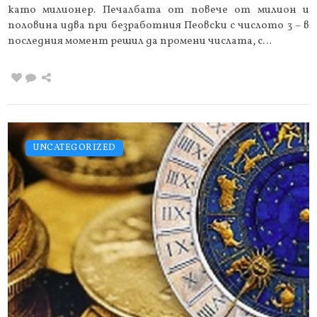
като милионер. Печалбата от повече от милион и
половина идва при безработния Пеовски с числото 3 – в
последния момент решил да промени числата, с…
UNCATEGORIZED