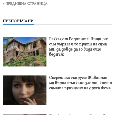
« ПРЕДИШНА СТРАНИЦА
ПРЕПОРЪЧАНИ
Разказ от Родопите: Пиши, че
съм умряла и го прати на сина
ми, да дойде да го видя още
веднъж
Съгрешила съпруга: Животът
ми върна тъпкано злото, което
самата причиних на друга жена