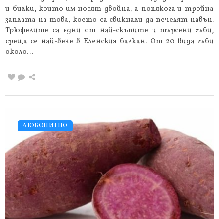
и билки, които им носят двойна, а понякога и тройна
заплата на това, което са свикнали да печелят навън.
Трюфелите са едни от най-скъпите и търсени гъби,
среща се най-вече в Еленския балкан. От 20 вида гъби
около…
ЛЮБОПИТНО