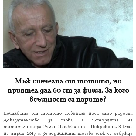
Мъж спечелил от тотото, но
приятел дал 60 ст за фиша. За кого
всъщност са парите?
Печалбата от тотото невинаги носи само радост.
Доказателство за това е историята на
тотомилионера Румен Пеовски от с. Покровник. В края
на април 2017 г. 56-годишният тогава мъж се събужда