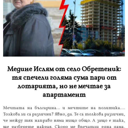
Медине Ислям от село Обретеник:
тя спечели голяма сума пари от
лотарията, но не мечтае за
апартамент
Мечтата на българина… и мечтите на политика….
Толкова ли са различни? Явно, да. Те са толкова различни,
че между тях направо няма нищо общо. А защо е така,
ще разберете накрая. Скоро ме впечатли една дама,