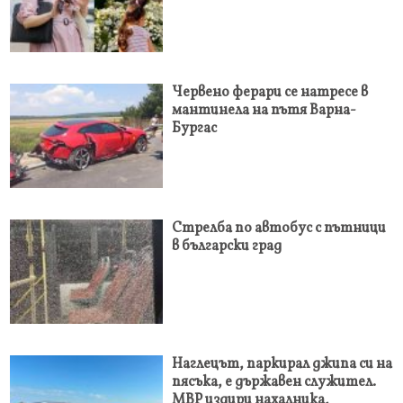
Червено ферари се натресе в
мантинела на пътя Варна-
Бургас
Стрелба по автобус с пътници
в български град
Наглецът, паркирал джипа си на
пясъка, е държавен служител.
МВР издири нахалника,