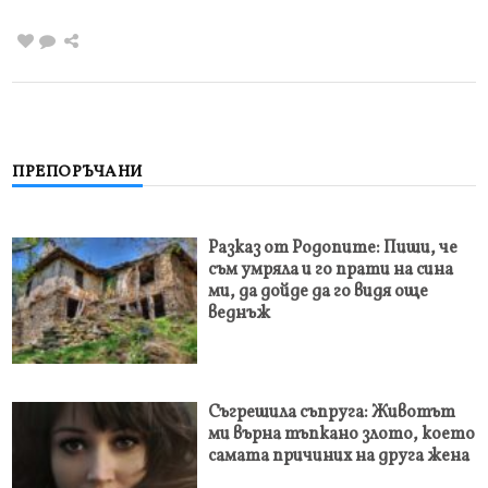
ПРЕПОРЪЧАНИ
Разказ от Родопите: Пиши, че
съм умряла и го прати на сина
ми, да дойде да го видя още
веднъж
Съгрешила съпруга: Животът
ми върна тъпкано злото, което
самата причиних на друга жена