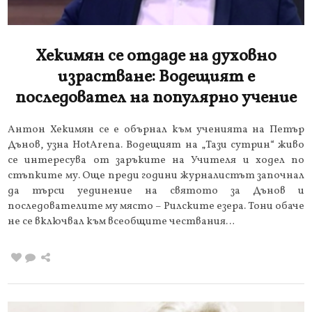
Хекимян се отдаде на духовно
израстване: Водещият е
последовател на популярно учение
Антон Хекимян се е обърнал към ученията на Петър
Дънов, узна HotArena. Водещият на „Тази сутрин“ живо
се интересува от заръките на Учителя и ходел по
стъпките му. Още преди години журналистът започнал
да търси уединение на святото за Дънов и
последователите му място – Рилските езера. Тони обаче
не се включвал към всеобщите чествания…