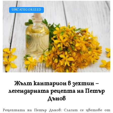
UNCATEGORIZED
Жълт кантарион в зехтин –
легендарната рецепта на Петър
Дънов
Рецептата на Петър Дънов: Слагат се цветове от