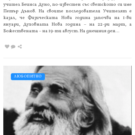
учител Беинса Дуно, по-известен със светското си име
Петър Дънов. На своите последователи Учителят е
казал, че Физическата Нова година започва на 1-ви
януари, Духовната Нова година – на 22-ри март, а
Божествената – на 19-ти август. На днешния ден…
ЛЮБОПИТНО