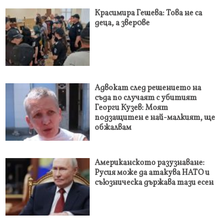
Красимира Гешева: Това не са
деца, а звер0ве
Адвокат след решението на
съда по случаят с убитият
Георги Кузев: Моят
подзащитен е най-малкият, ще
обжалвам
Американското разузнаване:
Русия може да атакува НАТО и
съюзническа държава тази есен