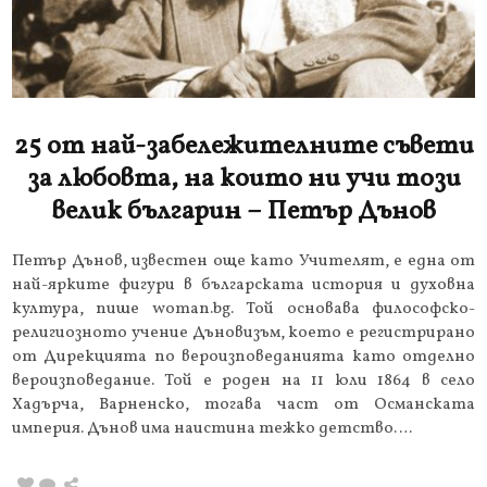
25 от най-забележителните съвети
за любовта, на които ни учи този
велик българин – Петър Дънов
Петър Дънов, известен още като Учителят, е една от
най-ярките фигури в българската история и духовна
култура, пише woman.bg. Той основава философско-
религиозното учение Дъновизъм, което е регистрирано
от Дирекцията по вероизповеданията като отделно
вероизповедание. Той е роден на 11 юли 1864 в село
Хадърча, Варненско, тогава част от Османската
империя. Дънов има наистина тежко детство….