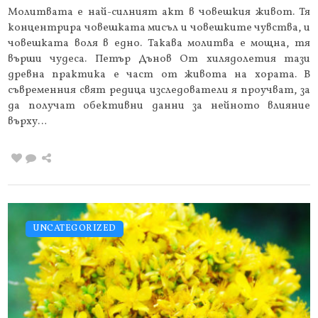
Молитвата е най-силният акт в човешкия живот. Тя
концентрира човешката мисъл и човешките чувства, и
човешката воля в едно. Такава молитва е мощна, тя
върши чудеса. Петър Дънов От хилядолетия тази
древна практика е част от живота на хората. В
съвременния свят редица изследователи я проучват, за
да получат обективни данни за нейното влияние
върху…
UNCATEGORIZED