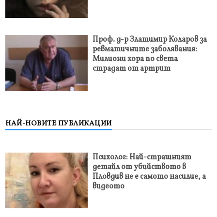
Проф. д-р Златимир Коларов за
ревматичните заболявания:
Милиони хора по света
страдат от артрит
НАЙ-НОВИТЕ ПУБЛИКАЦИИ
Психолог: Най-страшният
детайл от убийството в
Пловдив не е самото насилие, а
видеото