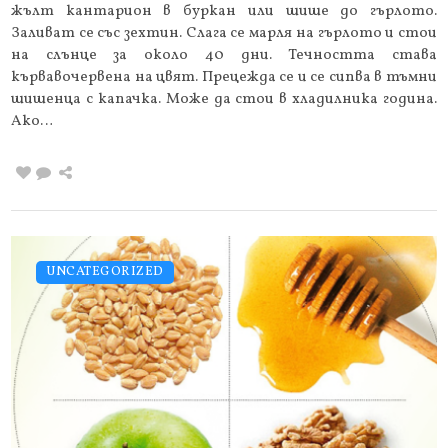
жълт кантарион в буркан или шише до гърлото.
Заливат се със зехтин. Слага се марля на гърлото и стои
на слънце за около 40 дни. Течността става
кървавочервена на цвят. Прецежда се и се сипва в тъмни
шишенца с капачка. Може да стои в хладилника година.
Ако…
UNCATEGORIZED