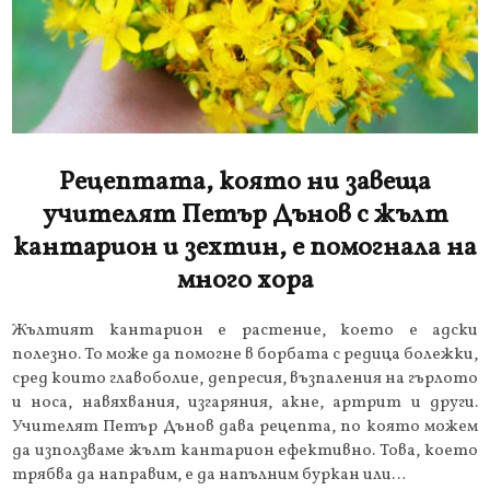
Рецептата, която ни завеща
учителят Петър Дънов с жълт
кантарион и зехтин, е помогнала на
много хора
Жълтият кантарион е растение, което е адски
полезно. То може да помогне в борбата с редица болежки,
сред които главоболие, депресия, възпаления на гърлото
и носа, навяхвания, изгаряния, акне, артрит и други.
Учителят Петър Дънов дава рецепта, по която можем
да използваме жълт кантарион ефективно. Това, което
трябва да направим, е да напълним буркан или…