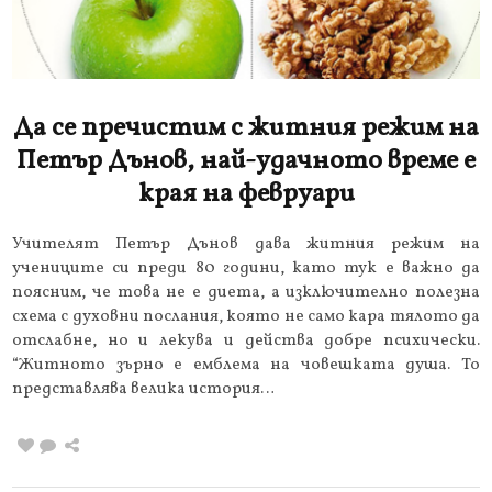
Да се пречистим с житния режим на
Петър Дънов, най-удачното време е
края на февруари
Учителят Петър Дънов дава житния режим на
учениците си преди 80 години, като тук е важно да
поясним, че това не е диета, а изключително полезна
схема с духовни послания, която не само кара тялото да
отслабне, но и лекува и действа добре психически.
“Житното зърно е емблема на човешката душа. То
представлява велика история…