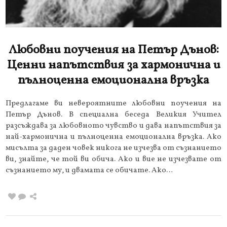
Любовни поучения на Петър Дънов:
Ценни напътствия за хармонична и
пълноценна емоционална връзка
Предлагаме ви невероятните любовни поучения на
Петър Дънов. В специална беседа Великия Учител
разсъждава за любовното чувство и дава напътствия за
най-хармонична и пълноценна емоционална връзка. Ако
мисълта за даден човек никога не изчезва от съзнанието
ви, знайте, че той ви обича. Ако и вие не изчезвате от
съзнанието му, и двамата се обичате. Ако…