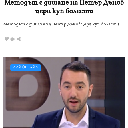
Методът с дишане на Петър Дънов
цери куп болести
Методът с дишане на Петър Дънов цери куп болести
ЛАЙФСТАЙЛ