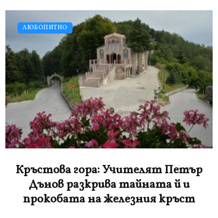
ЛЮБОПИТНО
Кръстова гора: Учителят Петър
Дънов разкрива тайната й и
прокобата на железния кръст