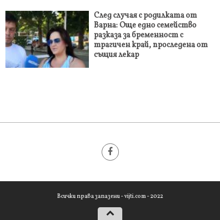
След случая с родилката от
Варна: Още едно семейство
разказа за бременност с
трагичен край, проследена от
същия лекар
Всички права запазени - vijti.com - 2022