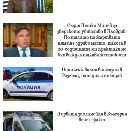
Съдия Петко Минев за
зверското убийство в Пловдив:
По тялото на жертвата
нямаше здраво място, никога в
20-годишната ми практика не
бях виждал такава жестокост
Пиян мъж вилня в магазин в
Разград, нападна и полицай
Първата зоолинейка в България
вече е факт