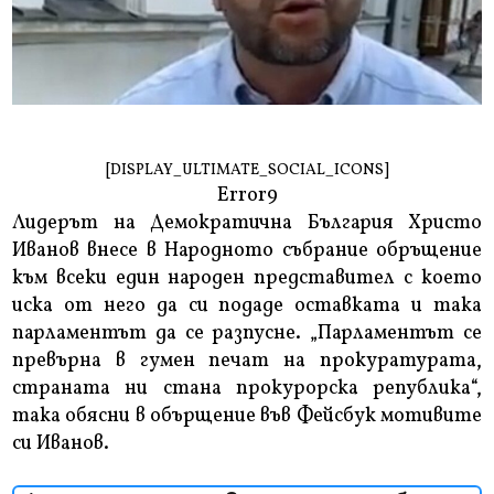
[DISPLAY_ULTIMATE_SOCIAL_ICONS]
Error9
Лидерът на Демократична България Христо
Иванов внесе в Народното събрание обръщение
към всеки един народен представител с което
иска от него да си подаде оставката и така
парламентът да се разпусне. „Парламентът се
превърна в гумен печат на прокуратурата,
страната ни стана прокурорска република“,
така обясни в обърщение във Фейсбук мотивите
си Иванов.