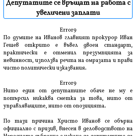
Депутатите се връщат на работа с
увеличени заплати
Error9
По думите на Иванов главният прокурор Иван
Гешев открито е въвел двоен стандарт,
практически е отменил презумпцията за
невинност, използва речта на омразата и прави
чисто политически изказвания.
Error9
Нито един от депутатите обаче не му е
потърсил никаква сметка за това, нито от
управляващите, нито от опозицията.
По тази причина Христо Иванов се обърна
официално с призив, внесен в деловодството на