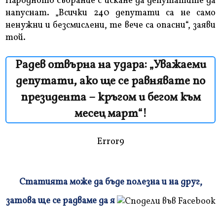
Народното събрание с искане да депутатите да
напуснат. „Всички 240 депутати са не само
ненужни и безсмислени, те вече са опасни“, заяви
той.
Радев отвърна на удара: „Уважаеми
депутати, ако ще се равнявате по
президента – кръгом и бегом към
месец март“!
Error9
Статията може да бъде полезна и на друг,
Плъзнете
затова ще се радваме да я
и
прочетете