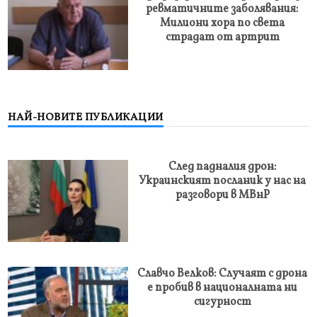
ревматичните заболявания:
Милиони хора по света
страдат от артрит
НАЙ-НОВИТЕ ПУБЛИКАЦИИ
След падналия дрон:
Украинският посланик у нас на
разговори в МВнР
Славчо Велков: Случаят с дрона
е пробив в националната ни
сигурност