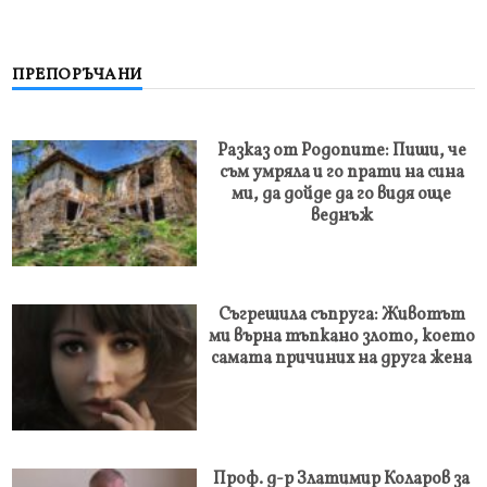
ПРЕПОРЪЧАНИ
Разказ от Родопите: Пиши, че
съм умряла и го прати на сина
ми, да дойде да го видя още
веднъж
Съгрешила съпруга: Животът
ми върна тъпкано злото, което
самата причиних на друга жена
Проф. д-р Златимир Коларов за