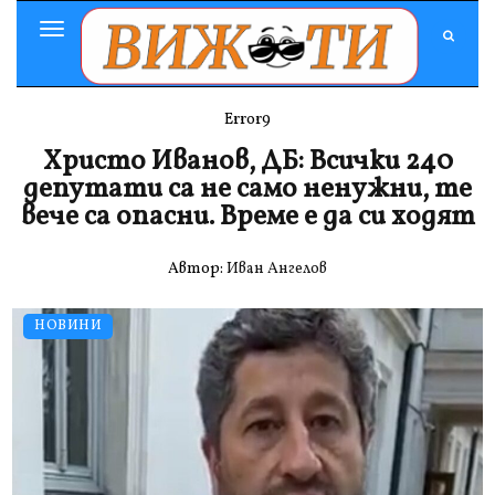
Toggle
Navigation
Error9
Христо Иванов, ДБ: Всички 240
депутати са не само ненужни, те
вече са опасни. Време е да си ходят
Автор:
Иван Ангелов
НОВИНИ