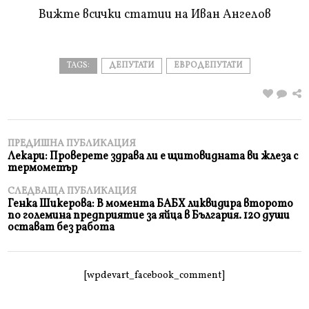
Вижте всички статии на Иван Ангелов
TAGS:
ДЕПУТАТИ
ЕВРОДЕПУТАТИ
ПРЕДИШНА ПУБЛИКАЦИЯ
Лекари: Проверете здрава ли е щитовидната ви жлеза с
термометър
СЛЕДВАЩА ПУБЛИКАЦИЯ
Генка Шикерова: В момента БАБХ ликвидира второто
по големина предприятие за яйца в България. 120 души
остават без работа
[wpdevart_facebook_comment]