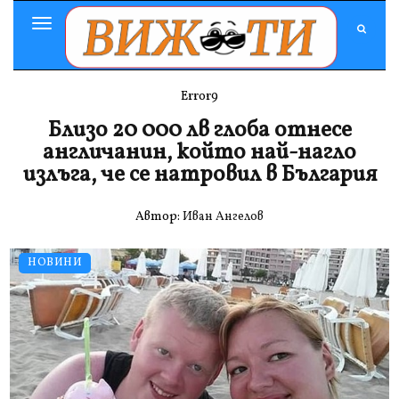
Toggle
Navigation
Error9
Близо 20 000 лв глоба отнесе
англичанин, който най-нагло
излъга, че се натровил в България
Автор:
Иван Ангелов
НОВИНИ