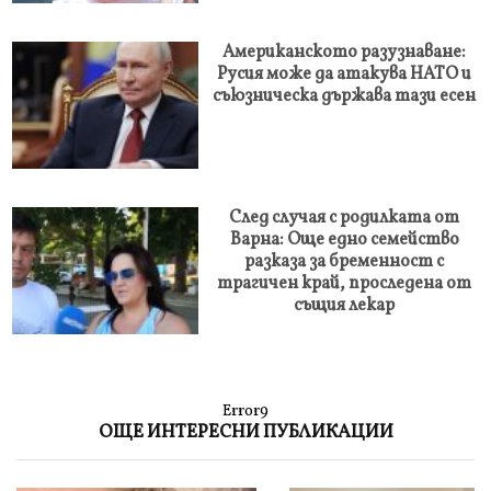
Американското разузнаване:
Русия може да атакува НАТО и
съюзническа държава тази есен
След случая с родилката от
Варна: Още едно семейство
разказа за бременност с
трагичен край, проследена от
същия лекар
Error9
ОЩЕ ИНТЕРЕСНИ ПУБЛИКАЦИИ