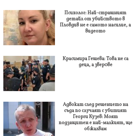
Психолог: Най-страшният
детайл от убийството в
Пловдив не е самото насилие, а
видеото
Красимира Гешева: Това не са
деца, а звер0ве
Адвокат след решението на
съда по случаят с убитият
Георги Кузев: Моят
подзащитен е най-малкият, ще
обжалвам