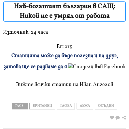
Най-богатият българин в САЩ:
Никой не е умрял от работа
Източник:
24 часа
Error9
Статията може да бъде полезна и на друг,
Плъзнете
затова ще се радваме да я
и
прочетете
Вижте всички статии на Иван Ангелов
TAGS:
БРИТАНЕЦ
ГЛОБА
ЛЪЖА
ОСЪДЕН