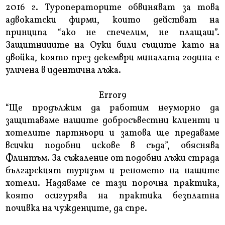
2016 г. Туроператорите обвиняват за това
адвокатски фирми, които действат на
принципа “ако не спечелим, не плащаш”.
Защитниците на Оуки били същите като на
двойка, която през декември миналата година е
уличена в идентична лъжа.
Error9
“Ще продължим да работим неуморно да
защитаваме нашите добросъвестни клиенти и
хотелите партньори и затова ще предаваме
всички подобни искове в съда”, обяснява
Флинтъм. За съжаление от подобни лъжи страда
българският туризъм и реномето на нашите
хотели. Надяваме се тази порочна практика,
която осигурява на практика безплатна
почивка на чужденците, да спре.