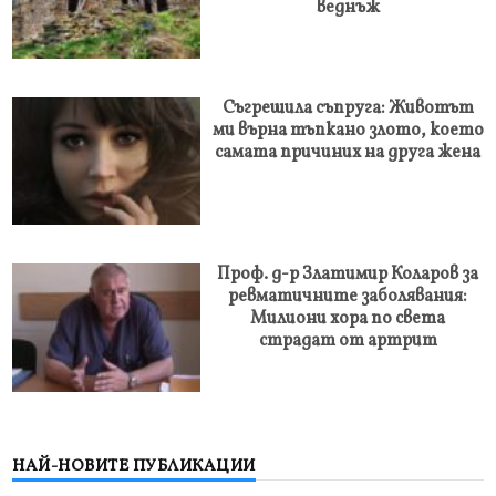
веднъж
Съгрешила съпруга: Животът
ми върна тъпкано злото, което
самата причиних на друга жена
Проф. д-р Златимир Коларов за
ревматичните заболявания:
Милиони хора по света
страдат от артрит
НАЙ-НОВИТЕ ПУБЛИКАЦИИ