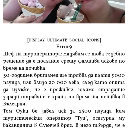
[DISPLAY_ULTIMATE_SOCIAL_ICONS]
Error9
Шеф на туроператора: Надявам се това съдебно
решение да е послание срещу фалшиви искове по
време на почивка
30-годишен британец ще трябва да плати 9000
паунда, или близо 20 000 лева, след като опита
да излъже, че е преживял голямо страдание
заради отравяне с храна по време на почивка в
България.
Том Оуки бе завел иск за 2500 паунда към
туристическия оператор “Туи”, осигурил му
ваканцията в Слънчев бряг. В него твърди, че е