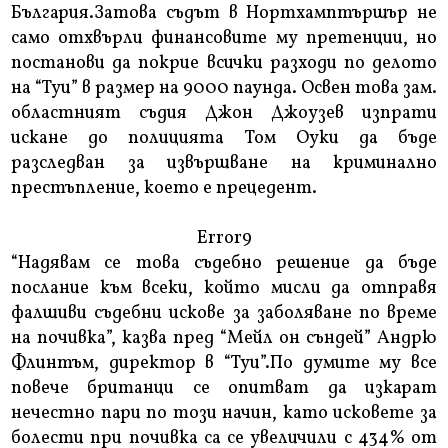
България.Затова съдът в Нортхамптършър не
само отхвърли финансовите му претенции, но
постанови да покрие всички разходи по делото
на “Туи” в размер на 9000 паунда. Освен това зам.
областният съдия Джон Джоузев изпрати
искане до полицията Том Оуки да бъде
разследван за извършване на криминално
престъпление, което е прецедент.
Error9
“Надявам се това съдебно решение да бъде
послание към всеки, който мисли да отправя
фалшиви съдебни искове за заболяване по време
на почивка”, казва пред “Мейл он съндей” Андрю
Флинтъм, директор в “Туи”.По думите му все
повече британци се опитват да изкарат
нечестно пари по този начин, като исковете за
болести при почивка са се увеличили с 434% от