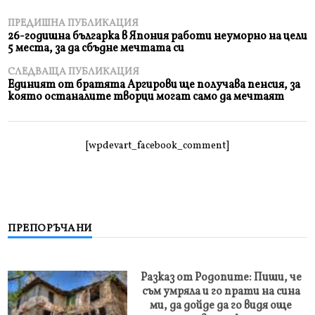
ПРЕДИШНА ПУБЛИКАЦИЯ
26-годишна българка в Япония работи неуморно на цели
5 места, за да сбъдне мечтата си
СЛЕДВАЩА ПУБЛИКАЦИЯ
Единият от братята Аргирови ще получава пенсия, за
която останалите творци могат само да мечтаят
[wpdevart_facebook_comment]
ПРЕПОРЪЧАНИ
Разказ от Родопите: Пиши, че
съм умряла и го прати на сина
ми, да дойде да го видя още