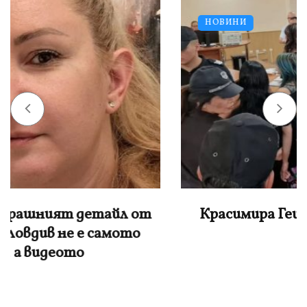
НОВИНИ
Красимира Гешева: Това не са деца, а
звер0ве