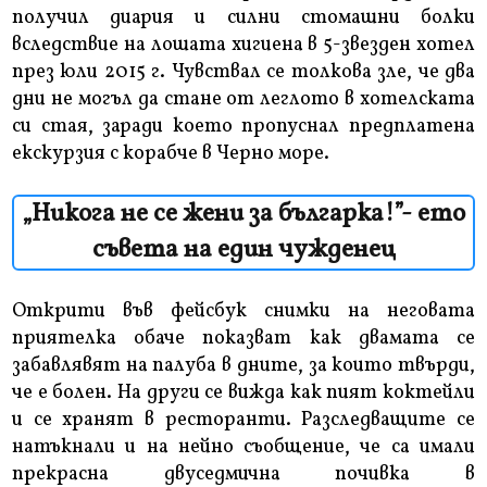
получил диария и силни стомашни болки
вследствие на лошата хигиена в 5-звезден хотел
през юли 2015 г. Чувствал се толкова зле, че два
дни не могъл да стане от леглото в хотелската
си стая, заради което пропуснал предплатена
екскурзия с корабче в Черно море.
„Никога не се жени за българка!”- ето
съвета на един чужденец
Открити във фейсбук снимки на неговата
приятелка обаче показват как двамата се
забавлявят на палуба в дните, за които твърди,
че е болен. На други се вижда как пият коктейли
и се хранят в ресторанти. Разследващите се
натъкнали и на нейно съобщение, че са имали
прекрасна двуседмична почивка в