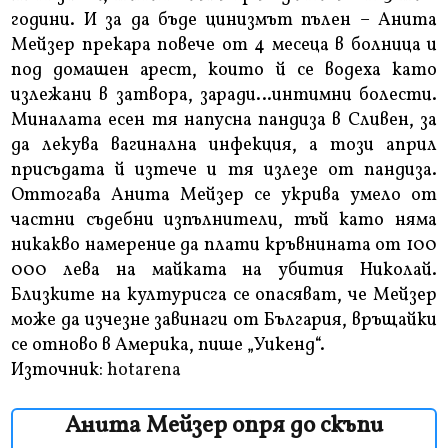
години. И за да бъде цинизмът пълен – Анита
Мейзер прекара повече от 4 месеца в болница и
под домашен арест, които й се водеха като
излежани в затвора, заради…интимни болести.
Миналата есен тя напусна пандиза в Сливен, за
да лекува вагинална инфекция, а този април
присъдата й изтече и тя излезе от пандиза.
Оттогава Анита Мейзер се укрива умело от
частни съдебни изпълнители, тъй като няма
никакво намерение да плати кръвнината от 100
000 лева на майката на убития Николай.
Близките на културисга се опасяват, че Мейзер
може да изчезне завинаги от България, връщайки
се отново в Америка, пише „Уикенд“.
Източник:
hotarena
Анита Мейзер опря до скъпи