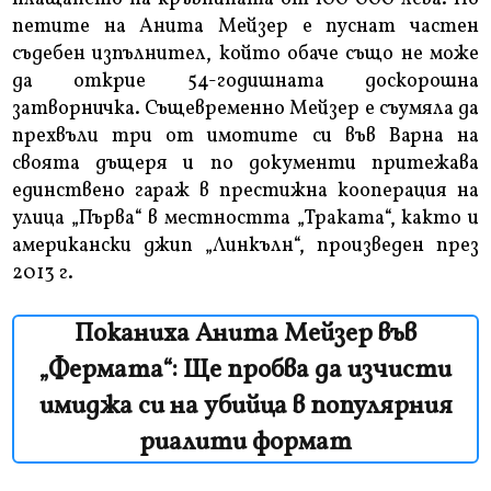
петите на Анита Мейзер е пуснат частен
съдебен изпълнител, който обаче също не може
да открие 54-годишната доскорошна
затворничка. Същевременно Мейзер е съумяла да
прехвъли три от имотите си във Варна на
своята дъщеря и по документи притежава
единствено гараж в престижна кооперация на
улица „Първа“ в местността „Траката“, както и
американски джип „Линкълн“, произведен през
2013 г.
Поканиха Анита Мейзер във
„Фермата“: Ще пробва да изчисти
имиджа си на убийца в популярния
риалити формат