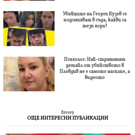
Убийците на Георги Кузев се
подсмихват в съда, какви са
тези хора?
Психолог: Най-страшният
детайл от убийството в
Пловдив не е самото насилие, а
видеото
Error9
ОЩЕ ИНТЕРЕСНИ ПУБЛИКАЦИИ