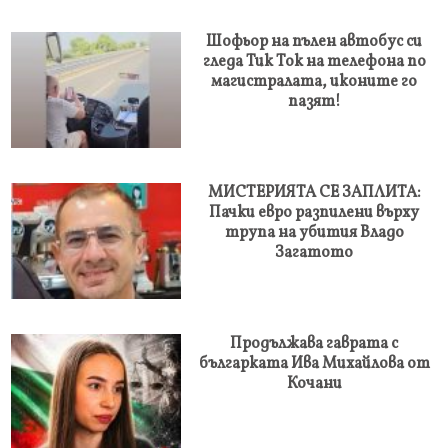
Шофьор на пълен автобус си
гледа Тик Ток на телефона по
магистралата, иконите го
пазят!
МИСТЕРИЯТА СЕ ЗАПЛИТА:
Пачки евро разпилени върху
трупа на убития Владо
Загатото
Продължава гаврата с
българката Ива Михайлова от
Кочани