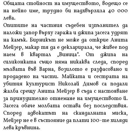
Общата стойност на имуществото, водещо се
на нейно име, трудно би надхвърлила 40 000
лева.
Опитите на частния съдебен изпълнител да
наложи запор върху гаража и джипа засега удрят
на камък. Бирникът не може да открие Анита
Мейзер, макар тя да е декларирала, че живее под
наем в квартал „Виница“. От джипа на
силиконката също няма никаква следа, според
мълвата във Варна, возилото е разфасовано и
продадено на части. Майката и сестрата на
убития културист Николай Димов са подали
жалба срещу Анита Мейзер в съда с настояване
за принудително отнемане на имуществото й.
Засега обаче молбата остава без последствия.
Според адвокатът на скандалната миска,
Мейзер не е в състояние да плати 100-те хиляди
лева кръвнина.