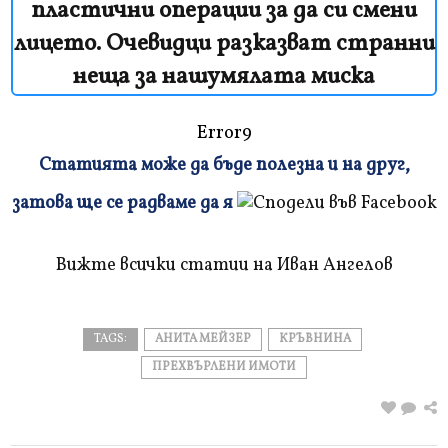
пластични операции за да си смени
лицето. Очевидци разказват странни
неща за нашумялата миска
Error9
Статията може да бъде полезна и на друг,
Плъзнете
затова ще се радваме да я
и
прочетете
Вижте всички статии на Иван Ангелов
TAGS:
АНИТА МЕЙЗЕР
КРЪВНИНА
ПРЕХВЪРЛЕНИ ИМОТИ