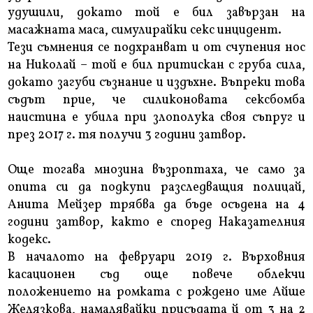
удушили, докато той е бил завързан на
масажната маса, симулирайки секс инцидент.
Тези съмнения се подхранват и от счупения нос
на Николай – той е бил притискан с груба сила,
докато загуби съзнание и издъхне. Въпреки това
съдът прие, че силиконовата сексбомба
наистина е убила при злополука своя съпруг и
през 2017 г. тя получи 3 години затвор.
Още тогава мнозина възроптаха, че само за
опита си да подкупи разследващия полицай,
Анита Мейзер трябва да бъде осъдена на 4
години затвор, както е според Наказателния
кодекс.
В началото на февруари 2019 г. Върховния
касационен съд още повече облекчи
положението на ромката с рождено име Айше
Желязкова, намалявайки присъдата й от 3 на 2