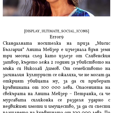
[DISPLAY_ULTIMATE_SOCIAL_ICONS]
Error9
Скандалната носителка на приза „Мисис
България“ Анита Мейзер е изчезнала вдън земя
три месеца след като излезе от Сливенския
затвор, където лежа 2 години за убийството на
мъжа си Николай Димов. От семейството на
загиналия културист се ожалиха, че не могат да
открият убийцата му, за да си приберат
кръвнината от 100 000 лева. Опасенията на
свекърата на Анита Мейзер – Петранка, са че
мургавата силиконка се разделя ударно с
недвижими имоти и имущество, за да си спести
плащането на кръвнината от 100 000 лева. По