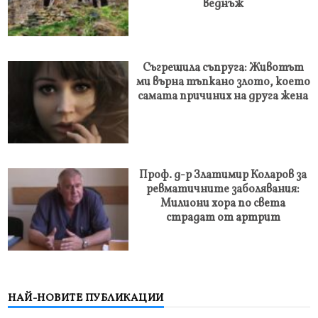
веднъж
Съгрешила съпруга: Животът
ми върна тъпкано злото, което
самата причиних на друга жена
Проф. д-р Златимир Коларов за
ревматичните заболявания:
Милиони хора по света
страдат от артрит
НАЙ-НОВИТЕ ПУБЛИКАЦИИ