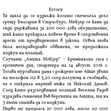
Error9
Тя щяла да се издължи когато спечелела дело
срещу България в Страсбург. Мейзер се кани да
съди държавата за 200 000 лева обезщетение,
тъй като прекарала повече време в следствения
арест от предвиденото в закона. Освен това
била несправедливо обвинена, че предложила
подкуп на полицай.
Случаят „Анита Мейзер“ – криминална сага с
еротичен дъх, стартира на 14 август 2016 г.
Тогава мургавата дама с рождено име Айше звъни
на телефон 112 в 3,20 след полунощ и съобщава,
че е открила мъртъв мъжа си Николай Димов.
След като разследващия полицай Веселин Радев
изразява съмнения във версията на Анита, тя на
3 пъти опитва да го подкупи.
Първо му предлага 10 000 лева, после 20 000