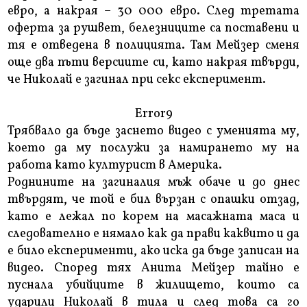
евро, а накрая – 30 000 евро. След третата
оферта за рушвет, белезниците са поставени и
тя е отведена в полицията. Там Мейзер сменя
още два пъти версиите си, като накрая твърди,
че Николай е загинал при секс експеримент.
Error9
Трябвало да бъде заснето видео с уменията му,
което да му послужи за намирането му на
работа като културист в Америка.
Роднините на загиналия мъж обаче и до днес
твърдят, че той е бил вързан с опашки отзад,
като е лежал по корем на масажната маса и
следователно е нямало как да прави каквито и да
е било експерименти, ако иска да бъде записан на
видео. Според тях Анита Мейзер тайно е
пуснала убийците в жилището, които са
ударили Николай в тила и след това са го