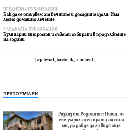
ПРЕДИШНА ПУБЛИКАЦИЯ
Как да се отървем от вечните и досадни мазоли: Има
лесно домашно лечение
СЛЕДВАЩА ПУБЛИКАЦИЯ
Кулинарни хитрости и съвети събирани в продължение
на години
[wpdevart_facebook_comment]
ПРЕПОРЪЧАНИ
Разказ от Родопите: Пиши, че
съм умряла и го прати на сина
ми, да дойде да го видя още