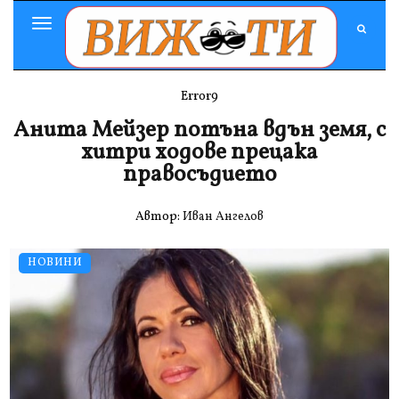
Toggle
Navigation
Error9
Анита Мейзер потъна вдън земя, с
хитри ходове прецака
правосъдието
Автор:
Иван Ангелов
НОВИНИ