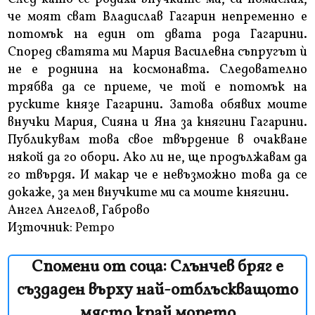
че моят сват Владислав Гагарин непременно е
потомък на един от двата рода Гагарини.
Според сватята ми Мария Василевна съпругът ѝ
не е роднина на космонавта. Следователно
трябва да се приеме, че той е потомък на
руските князе Гагарини. Затова обявих моите
внучки Мария, Сияна и Яна за княгини Гагарини.
Публикувам това свое твърдение в очакване
някой да го обори. Ако ли не, ще продължавам да
го твърдя. И макар че е невъзможно това да се
докаже, за мен внучките ми са моите княгини.
Ангел Ангелов, Габрово
Източник:
Ретро
Спомени от соца: Слънчев бряг е
създаден върху най-отблъскващото
място край морето