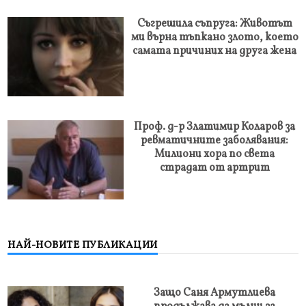
Съгрешила съпруга: Животът
ми върна тъпкано злото, което
самата причиних на друга жена
Проф. д-р Златимир Коларов за
ревматичните заболявания:
Милиони хора по света
страдат от артрит
НАЙ-НОВИТЕ ПУБЛИКАЦИИ
Защо Саня Армутлиева