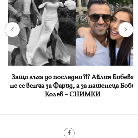
Защо лъга до последно?!? Айлин Бобева
не се венча за Фарид, а за нашенеца Боби
Колев – СНИМКИ