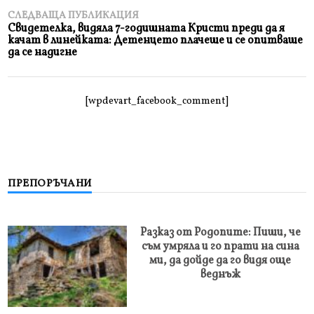
СЛЕДВАЩА ПУБЛИКАЦИЯ
Свидетелка, видяла 7-годишната Кристи преди да я
качат в линейката: Детенцето плачеше и се опитваше
да се надигне
[wpdevart_facebook_comment]
ПРЕПОРЪЧАНИ
Разказ от Родопите: Пиши, че
съм умряла и го прати на сина
ми, да дойде да го видя още
веднъж