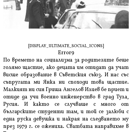
[DISPLAY_ULTIMATE_SOCIAL_ICONS]
Error9
По времето на социализма за родителите беше
голямо щастие, ако децата им отидат да учат
висше образование в Съветския съюз. И нас със
съпругата ми Янка ни споходи това щастие.
Малкият ни син Гриша Ангелов Илиев бе приет и
отиде да учи военно инженерство в град Тула,
Русия. И както се случваше с много от
българските студенти там, и той се залюби с
една руска девушка и накрая на следването му
през 1979 г. се ожениха. Сватбата направихме в