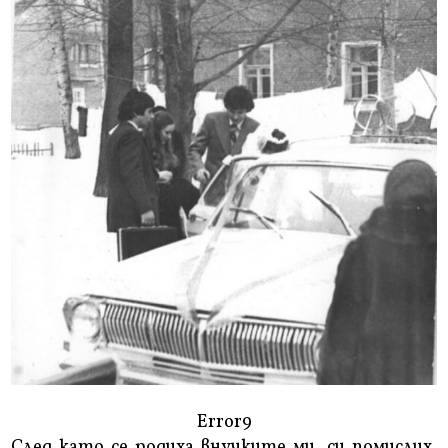
Error9
След като се родиха внучките ми, си помислих,