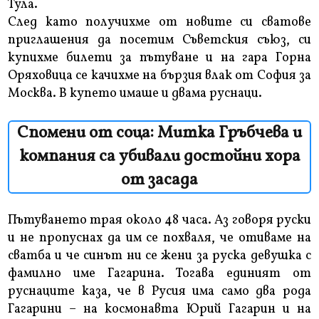
Тула.
След като получихме от новите си сватове
приглашения да посетим Съветския съюз, си
купихме билети за пътуване и на гара Горна
Оряховица се качихме на бързия влак от София за
Москва. В купето имаше и двама руснаци.
Спомени от соца: Митка Гръбчева и
компания са убивали достойни хора
от засада
Пътуването трая около 48 часа. Аз говоря руски
и не пропуснах да им се похваля, че отиваме на
сватба и че синът ни се жени за руска девушка с
фамилно име Гагарина. Тогава единият от
руснаците каза, че в Русия има само два рода
Гагарини – на космонавта Юрий Гагарин и на