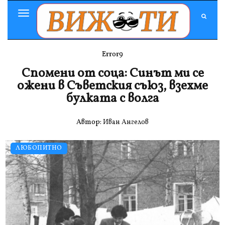
Toggle
Navigation
Error9
Спомени от соца: Синът ми се
ожени в Съветския съюз, взехме
булката с волга
Автор:
Иван Ангелов
ЛЮБОПИТНО