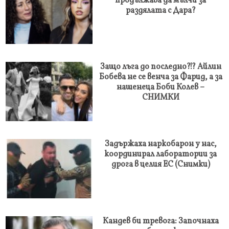
продължава да мълчи за
раздялата с Дара?
Защо лъга до последно?!? Айлин
Бобева не се венча за Фарид, а за
нашенеца Боби Колев –
СНИМКИ
Задържаха наркобарон у нас,
координирал лаборатории за
дрога в целия ЕС (Снимки)
Кандев би тревога: Започнаха