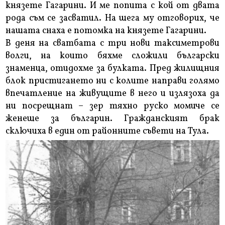
князете Гагарини. И ме попита с кой от двата
рода съм се засватил. На шега му отговорих, че
нашата снаха е потомка на князете Гагарини.
В деня на сватбата с три нови таксиметрови
волги, на които бяхме сложили български
знаменца, отидохме за булката. Пред жилищния
блок пристигането ни с колите направи голямо
впечатление на живущите в него и излязоха да
ни посрещнат – зер тяхно руско момиче се
женеше за българин. Гражданският брак
сключиха в един от районните съвети на Тула.