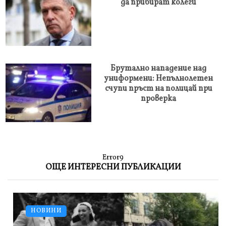
да прибират колеги
Брутално нападение над
униформени: Непълнолетен
счупи пръст на полицай при
проверка
Error9
ОЩЕ ИНТЕРЕСНИ ПУБЛИКАЦИИ
НОВИНИ