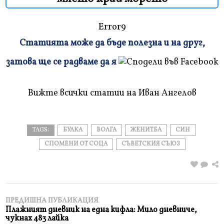
Error9
Статията може да бъде полезна и на друг,
Плъзнете
затова ще се радваме да я
и
прочетете
Вижте всички статии на Иван Ангелов
TAGS:
БУЛКА
ВОЛГА
ЖЕНИТБА
СИН
СПОМЕНИ ОТ СОЦА
СЪВЕТСКИЯ СЪЮЗ
ПРЕДИШНА ПУБЛИКАЦИЯ
Плажният дневник на една кифла: Мило дневниче,
чукнах 483 лайка