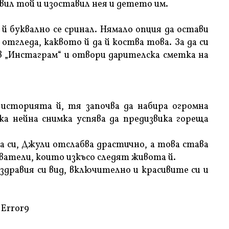
вил той и изоставил нея и детето им.
й буквално се сринал. Нямало опция да остави
 отгледа, каквото й да й коства това. За да си
в „Инстаграм“ и отвори дарителска сметка на
 историята й, тя започва да набира огромна
а нейна снимка успява да предизвика гореща
 си, Джули отслабва драстично, а това става
ватели, които изкъсо следят живота й.
 здравия си вид, включително и красивите си и
Error9