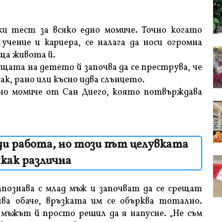
и тест за всяко едно момиче. Точно когато
учение и кариера, се налага да носи огромна
ща живота й.
щата на детето й започва да се преструва, че
ак, рано или късно идва слънцето.
но момиче от Сан Диего, която потвърждава
еди работа, но този път целувката
как различна
запознава с млад мъж и започват да се срещат
ва обаче, връзката им се обърква тотално.
мъжът й просто решил да я напусне. „Не съм