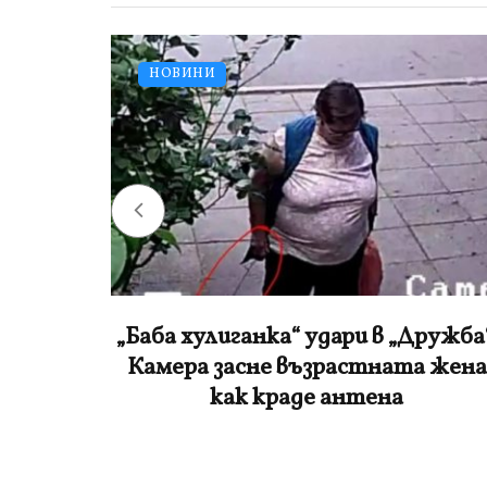
НОВИНИ
ото в
„Баба хулиганка“ удари в „Дружба“
йство
Камера засне възрастната жена
как краде антена