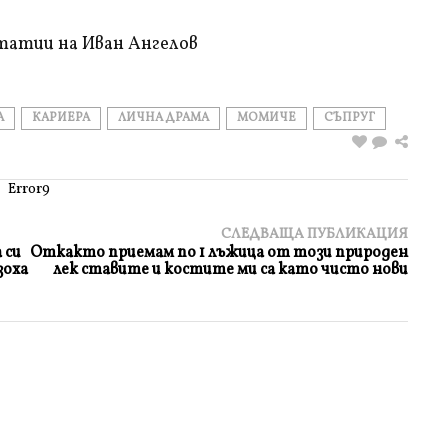
татии на Иван Ангелов
А
КАРИЕРА
ЛИЧНА ДРАМА
МОМИЧЕ
СЪПРУГ
Error9
СЛЕДВАЩА ПУБЛИКАЦИЯ
 си
Откакто приемам по 1 лъжица от този природен
зоха
лек ставите и костите ми са като чисто нови