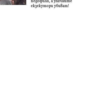
педофили, а уличните
екзекутори убиват!