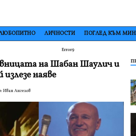
ЛЮБОПИТНО
ЛИЧНОСТИ
ПОГЛЕД КЪМ МИ
Error9
вницата на Шабан Шаулич и
П
 излезе наяве
р:
Иван Ангелов