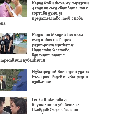
Караджов и жена му смразени
4 години след сватбата, тя с
горчиви думи за
предателство, той с нова
ена
Кадри от Младежкия хълм
след побоя на Георги
разтърсиха мрежата:
Нацистки жестове,
вдигнати палци и
тресаващи публикации
Извънредно! Боен дрон удари
България! Радев с извънредно
изявление
Генка Шикерова за
бруталното убийство в
Пловдив: Съдът бяга от