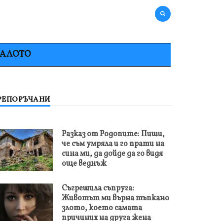
НАЛОТО
РЕПОРЪЧАНИ
Разказ от Родопите: Пиши,
че съм умряла и го прати на
сина ми, да дойде да го видя
още веднъж
Съгрешила съпруга:
Животът ми върна тъпкано
злото, което самата
причиних на друга жена