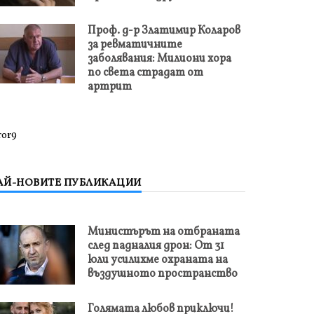
Проф. д-р Златимир Коларов
за ревматичните
заболявания: Милиони хора
по света страдат от
артрит
ror9
АЙ-НОВИТЕ ПУБЛИКАЦИИ
Министърът на отбраната
след падналия дрон: От 31
юли усилихме охраната на
въздушното пространство
Голямата любов приключи!