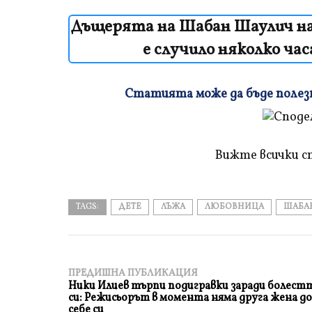
Дъщерята на Шабан Шаулич нар
е случило няколко ча
Статията може да бъде полезна
Плъзнете
и
прочетете
Вижте всички с
TAGS:
ДЕТЕ
ЛЪЖА
ЛЮБОВНИЦА
ШАБА
ПРЕДИШНА ПУБЛИКАЦИЯ
Ники Илиев търпи подигравки заради болест
си: Режисьорът в момента няма друга жена до
себе си