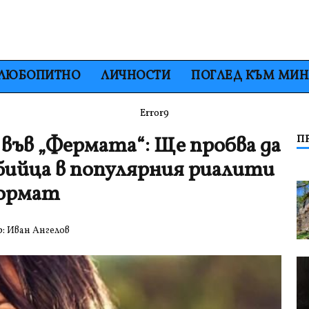
ЛЮБОПИТНО
ЛИЧНОСТИ
ПОГЛЕД КЪМ МИ
Error9
във „Фермата“: Ще пробва да
П
бийца в популярния риалити
ормат
р:
Иван Ангелов