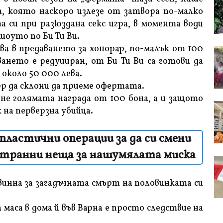
а, която наскоро излезе от затвора по-малко
а си при разюздана секс игра, в момента води
оуто по Би Ти Ви.
ва в предаването за хонорар, по-малък от 100
ането е редуциран, от Би Ти Ви са готови да
около 50 000 лева.
ер да склони да приеме офертата.
бне голямата награда от 100 бона, а и защото
 на перверзна убийца.
пластични операции за да си смени
странни неща за нашумялата миска
винна за загадъчната смърт на половинката си
маса в дома й във Варна е просто следствие на