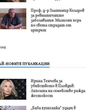
Проф. д-р Златимир Коларов
за ревматичните
заболявания: Милиони хора
по света страдат от
артрит
ror9
АЙ-НОВИТЕ ПУБЛИКАЦИИ
Ирина Тенчева за
убийството в Пловдив:
Липсата на семейство ражда
жестокост
„Баба хулиганка“ удари в