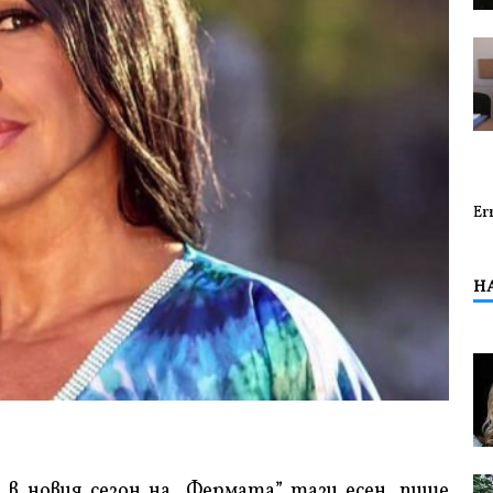
Er
Н
в новия сезон на „Фермата” тази есен, пише