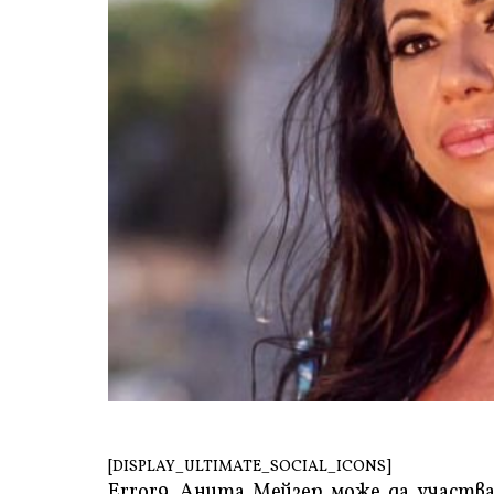
[DISPLAY_ULTIMATE_SOCIAL_ICONS]
Error9
Анита Мейзер може да участва 