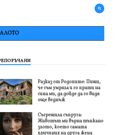
НАЛОТО
РЕПОРЪЧАНИ
Разказ от Родопите: Пиши,
че съм умряла и го прати на
сина ми, да дойде да го видя
още веднъж
Съгрешила съпруга:
Животът ми върна тъпкано
злото, което самата
причиних на друга жена