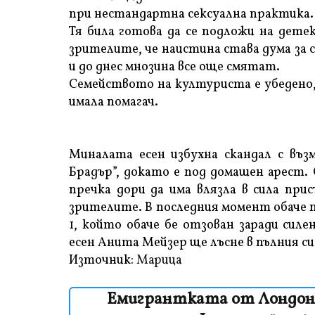
при нестандартна сексуална практика.
Тя била готова да се подложи на дете
зрителите, че наистина става дума за с
и до днес мнозина все още смятат.
Семейството на културиста е убедено,
имала помагач.
Миналата есен избухна скандал с въ
Брадър”, докато е под домашен арест. 
пречка дори да има влязла в сила при
зрителите. В последния момент обаче 
1, който обаче бе отзован заради сил
есен Анита Мейзер ще лъсне в пълния с
Източник:
Марица
Емигрантката от Лондон Р