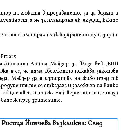
ктор на лъжата в предаването, за да видят и
лучайност, а не за планирана екзекуция, както
 че тя е планирала ликвидирането му и дори е
Error9
зможността Анита Мейзер да влезе във „ВИП
Оказа се, че няма абсолютно никаква законова
съда, Мейзер да я изтърпява на живо пред тв
продуцентите се отказаха и заложиха на Ванко
ен обществен натиск. Най-вероятно още тази
и блясък пред зрителите.
осица Йончева възкликна: След