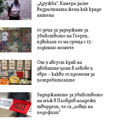
„Дружба“. Камера засне
възрастната жена как краде
антена
10 деца за задържани за
убийството на Георги,
извикали го на среща с 15-
годишно момиче
От 9 август край на
двойните цени в левове и
евро – какво се променя за
потребителите
Задържаните за убийството
на мъж в Пловдив младежи
твърдели, че са „ловци на
педофили”