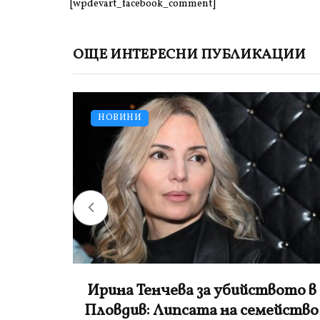
[wpdevart_facebook_comment]
ОЩЕ ИНТЕРЕСНИ ПУБЛИКАЦИИ
НОВИНИ
ото в
„Баба хулиганка“ удари в „Дружба“
йство
Камера засне възрастната жена