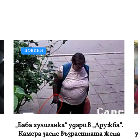
НОВИНИ
.
10 деца за задържани за
убийството на Георги, извикали го