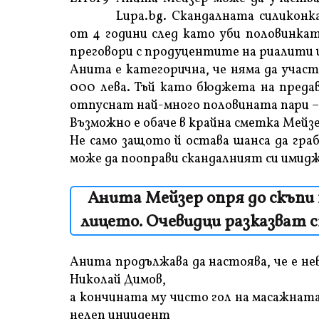
Lupa.bg. Скандалната силиконк
от 4 години след като уби половинкат
преговори с продуцентите на риалити ш
Анита е категорична, че няма да участ
000 лева. Тъй като бюджета на предав
отпуснат най-много половината пари – 
Възможно е обаче в крайна сметка Мейз
Не само защото й остава шанса да гра
може да пооправи скандалният си имидж
Анита Мейзер опря до скъпи 
лицето. Очевидци разказват 
Анита продължава да настоява, че е не
Николай Димов,
а кончината му чисто гол на масажната 
нелеп инцидент