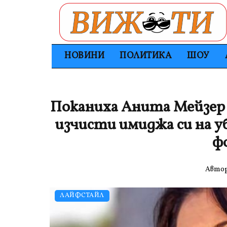
НОВИНИ
ПОЛИТИКА
ШОУ
Поканиха Анита Мейзер 
изчисти имиджа си на у
ф
Авто
ЛАЙФСТАЙЛ