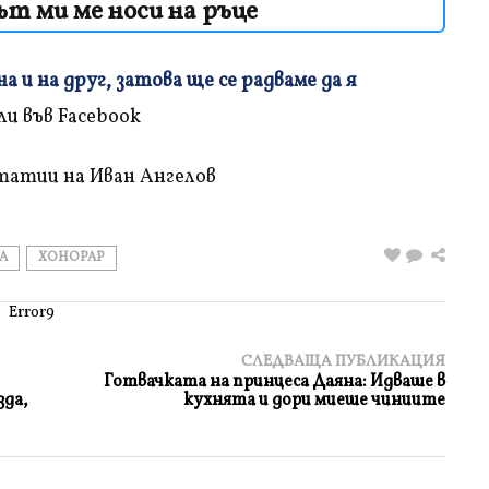
т ми ме носи на ръце
 и на друг, затова ще се радваме да я
татии на Иван Ангелов
А
ХОНОРАР
Error9
СЛЕДВАЩА ПУБЛИКАЦИЯ
Готвачката на принцеса Даяна: Идваше в
зда,
кухнята и дори миеше чиниите