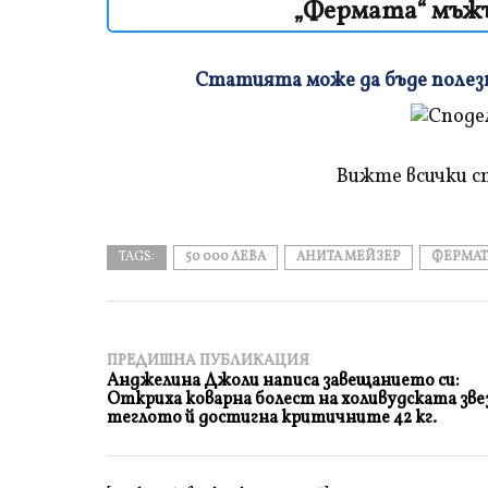
„Фермата“ мъжъ
Статията може да бъде полезна
Плъзнете
и
прочетете
Вижте всички с
TAGS:
50 000 ЛЕВА
АНИТА МЕЙЗЕР
ФЕРМАТ
ПРЕДИШНА ПУБЛИКАЦИЯ
Анджелина Джоли написа завещанието си:
Откриха коварна болест на холивудската зве
теглото й достигна критичните 42 кг.