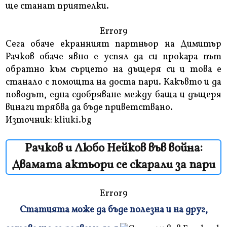
ще станат приятелки.
Error9
Сега обаче екранният партньор на Димитър
Рачков обаче явно е успял да си прокара път
обратно към сърцето на дъщеря си и това е
станало с помощта на доста пари. Какъвто и да
поводът, една сдобряване между баща и дъщеря
винаги трябва да бъде приветствано.
Източник:
kliuki.bg
Рачков и Любо Нейков във война:
Двамата актьори се скарали за пари
Error9
Статията може да бъде полезна и на друг,
Плъзнете