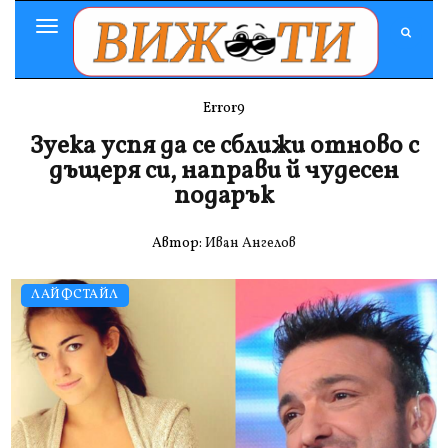
Toggle
Navigation
Error9
Зуека успя да се сближи отново с
дъщеря си, направи й чудесен
подарък
Автор:
Иван Ангелов
ЛАЙФСТАЙЛ