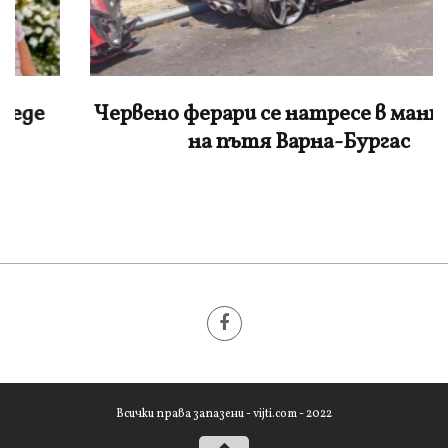
Червено ферари се натресе в мантинела
на пътя Варна-Бургас
Всички права запазени - vijti.com - 2022