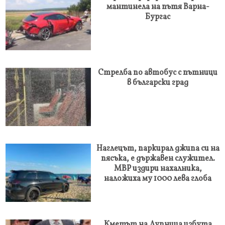
мантинела на пътя Варна-
Бургас
Стрелба по автобус с пътници
в български град
Наглецът, паркирал джипа си на
пясъка, е държавен служител.
МВР издири нахалника,
наложиха му 1000 лева глоба
Кметът на Дупница избута