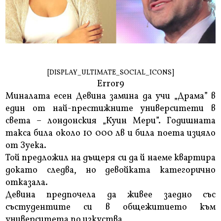
[DISPLAY_ULTIMATE_SOCIAL_ICONS]
Error9
Миналата есен Девина замина да учи „Драма” в
един от най-престижните университети в
света – лондонския „Куин Мери”. Годишната
такса била около 10 000 лв и била поета изцяло
от Зуека.
Той предложил на дъщеря си да й наеме квартира
докато следва, но девойката категорично
отказала.
Девина предпочела да живее заедно със
състудентите си в общежитието към
университета по изкуства,