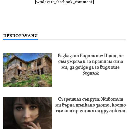
[wpdevart_facebook_comment]
ПРЕПОРЪЧАНИ
Разказ от Родопите: Пиши, че
съм умряла и го прати на сина
ми, да дойде да го видя още
веднъж
Съгрешила съпруга: Животът
ми върна тъпкано злото, което
самата причиних на друга жена