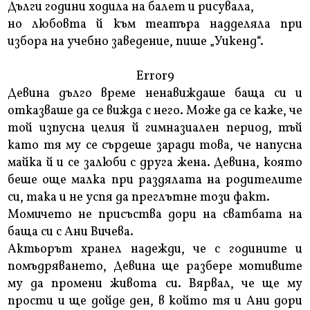
Дълги години ходила на балет и рисувала,
но любовта й към театъра надделяла при
избора на учебно заведение, пише „Уикенд“.
Error9
Девина дълго време ненавиждаше баща си и
отказваше да се вижда с него. Може да се каже, че
той изпусна целия й гимназиален период, тъй
като тя му се сърдеше заради това, че напусна
майка й и се залюби с друга жена. Девина, която
беше още малка при раздялата на родителите
си, така и не успя да преглътне този факт.
Момичето не присъства дори на сватбата на
баща си с Ани Вичева.
Актьорът хранел надежди, че с годините и
помъдряването, Девина ще разбере мотивите
му да промени живота си. Вярвал, че ще му
прости и ще дойде ден, в който тя и Ани дори