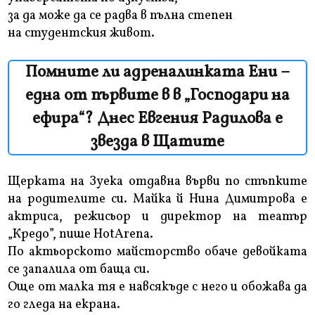
за да може да се радва в пълна степен
на студентския живот.
Помните ли адреналинката Ени –
една от първите в в „Господари на
ефира“? Днес Евгения Радилова е
звезда в Щатите
Щерката на Зуека отдавна върви по стъпките
на родителите си. Майка й Нина Димитрова е
актриса, режисьор и директор на театър
„Кредо”, пише HotArena.
По актьорското майсторство обаче девойката
се запалила от баща си.
Още от малка тя е навсякъде с него и обожава да
го гледа на екрана.