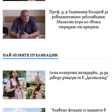
Проф. д-р Златимир Коларов за
ревматичните заболявания:
Милиони хора по света
страдат от артрит
НАЙ-НОВИТЕ ПУБЛИКАЦИИ
Лена потроши хилядарки, за да
заведе дъщеря си в „Дисниленд“
Червено ферари се натресе в