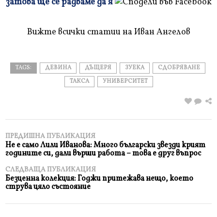
затова ще се радваме да я
и
прочетете
Вижте всички статии на Иван Ангелов
TAGS:
ДЕВИНА
ДЪЩЕРЯ
ЗУЕКА
СДОБРЯВАНЕ
ТАКСА
УНИВЕРСИТЕТ
ПРЕДИШНА ПУБЛИКАЦИЯ
Не е само Лили Иванова: Много български звезди крият
годините си, дали върши работа – това е друг въпрос
СЛЕДВАЩА ПУБЛИКАЦИЯ
Безценна колекция: Годжи притежава нещо, което
струва цяло състояние