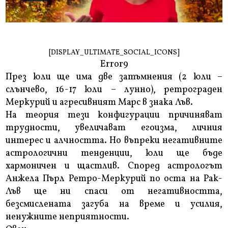
[DISPLAY_ULTIMATE_SOCIAL_ICONS]
Error9
През юли ще има две затъмнения (2 юли –
слънчево, 16-17 юли – лунно), ретрограден
Меркурий и агресивният Марс в знака Лъв.
На теория тези конфигурации причиняват
трудности, увеличават егоизма, личния
интерес и алчността. Но въпреки негативните
астрологични тенденции, юли ще бъде
хармоничен и щастлив. Според астрологът
Анжела Пърл Ретро-Меркурий по оста на Рак-
Лъв ще ни спаси от негативността,
безсмислената загуба на време и усилия,
ненужните неприятности.