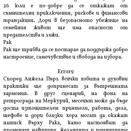
26 юли е по-добре да се откажат от
съмнителни приключения, рискове и финансови
транзакции. Дори в безопасното убежище на
семейния живот ще има опасност от
предателства и лъжи.
Рак
Рак ще трябва да се постарае да поддържа добро
настроение, самочувствие и свобода на избора.
Error9
Според Анжела Пърл всички хобита и духовни
практики ще допринесат за вътрешната
хармония. В друг сценарий, на фона на
ретрограда на Меркурий, месецът може да бъде
доста изтощителен: приятели, работа, дела,
шефове и дори близки хора могат да окажат
натиск върху Рака, като настояват да
променят навиците, желанията и принципите