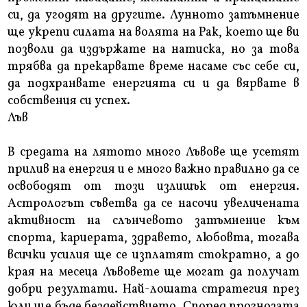
си, да угодят на другите. Лунното затъмнение
ще укрепи силата на волята на Рак, което ще ви
позволи да издържате на натиска, но за това
трябва да прекарвате време насаме със себе си,
да подхранвате енергията си и да вярвате в
собствения си успех.
Лъв
В средата на лятото много Лъвове ще усетят
прилив на енергия и е много важно правилно да се
освободят от този излишък от енергия.
Астрологът съветва да се насочи увеличената
активност на слънчевото затъмнение към
спорта, кариерата, здравето, любовта, тогава
всички усилия ще се изплатят стократно, а до
края на месеца Лъвовете ще могат да получат
добри резултати. Най-лошата стратегия през
юли ще бъде бездействието. Според прогнозата