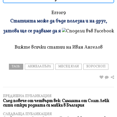
Error9
Статията може да бъде полезна и на друг,
Плъзнете
затова ще се радваме да я
и
прочетете
Вижте всички статии на Иван Ангелов
TAGS:
АНЖЕЛА ПЪРЛ
МЕСЕЦ ЮЛИ
ХОРОСКОП
ПРЕДИШНА ПУБЛИКАЦИЯ
След повече от четвърт век: Саманта от Солт Лейк
сити откри родната си майка в България
СЛЕДВАЩА ПУБЛИКАЦИЯ