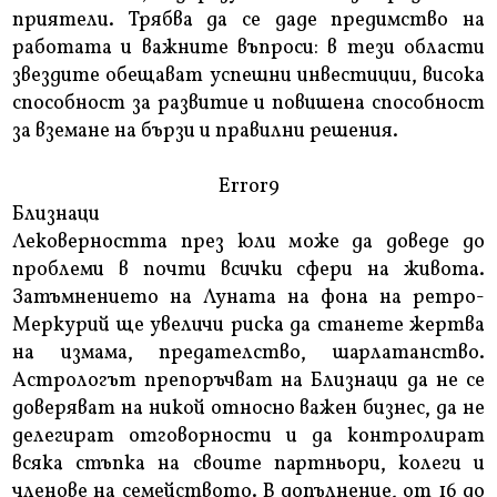
приятели. Трябва да се даде предимство на
работата и важните въпроси: в тези области
звездите обещават успешни инвестиции, висока
способност за развитие и повишена способност
за вземане на бързи и правилни решения.
Error9
Близнаци
Лековерността през юли може да доведе до
проблеми в почти всички сфери на живота.
Затъмнението на Луната на фона на ретро-
Меркурий ще увеличи риска да станете жертва
на измама, предателство, шарлатанство.
Астрологът препоръчват на Близнаци да не се
доверяват на никой относно важен бизнес, да не
делегират отговорности и да контролират
всяка стъпка на своите партньори, колеги и
членове на семейството. В допълнение, от 16 до