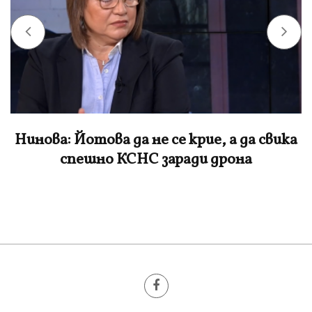
Нинова: Йотова да не се крие, а да свика
спешно КСНС заради дрона