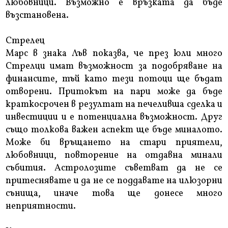
любовници. Възможно е връзката да бъде
възстановена.
Стрелец
Марс в знака Лъв показва, че през юли много
Стрелци имат възможност за подобряване на
финансите, тъй като тези потоци ще бъдат
отворени. Притокът на пари може да бъде
краткосрочен в резултат на печеливша сделка и
инвестиции и е потенциална възможност. Друг
също толкова важен аспект ще бъде миналото.
Може би връщането на стари приятели,
любовници, повторение на отдавна минали
събития. Астролозите съветват да не се
притеснявате и да не се поддавате на илюзорни
сънища, иначе това ще донесе много
неприятности.