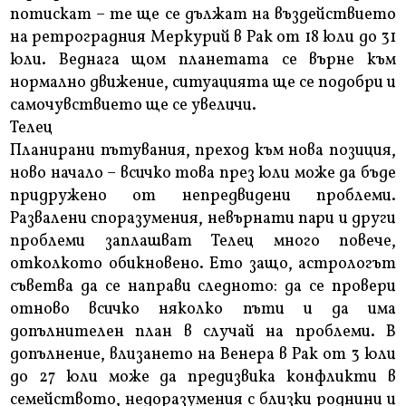
потискат – те ще се дължат на въздействието
на ретроградния Меркурий в Рак от 18 юли до 31
юли. Веднага щом планетата се върне към
нормално движение, ситуацията ще се подобри и
самочувствието ще се увеличи.
Телец
Планирани пътувания, преход към нова позиция,
ново начало – всичко това през юли може да бъде
придружено от непредвидени проблеми.
Развалени споразумения, невърнати пари и други
проблеми заплашват Телец много повече,
отколкото обикновено. Ето защо, астрологът
съветва да се направи следното: да се провери
отново всичко няколко пъти и да има
допълнителен план в случай на проблеми. В
допълнение, влизането на Венера в Рак от 3 юли
до 27 юли може да предизвика конфликти в
семейството, недоразумения с близки роднини и