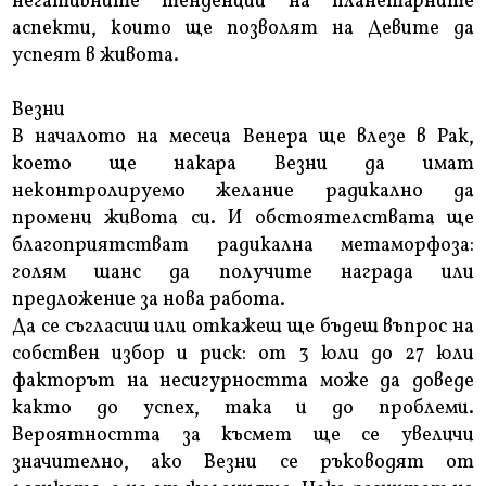
негативните тенденции на планетарните
аспекти, които ще позволят на Девите да
успеят в живота.
Везни
В началото на месеца Венера ще влезе в Рак,
което ще накара Везни да имат
неконтролируемо желание радикално да
промени живота си. И обстоятелствата ще
благоприятстват радикална метаморфоза:
голям шанс да получите награда или
предложение за нова работа.
Да се ​​съгласиш или откажеш ще бъдеш въпрос на
собствен избор и риск: от 3 юли до 27 юли
факторът на несигурността може да доведе
както до успех, така и до проблеми.
Вероятността за късмет ще се увеличи
значително, ако Везни се ръководят от