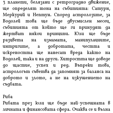
3 планети, белязани с ретроградно движение,
ще определят тона на събитията: Сатурн,
Меркурий и Нептун. Според астролозите, за
Водолей това ще бъде двусмислен месец,
събитията от който ще ги принудят да
жертват някои принципи. Юли ще бъде
разцвета на измамата, манипулациите,
интригите, а добротата, честта и
искреността ще нанесат вреда както на
Водолей, така и на други. Хитростта ще доведе
до щастие, успех и ред. Въпреки това,
астрологът съветва да запомнят за баланса на
доброто и злото, а не на изкушението на
съдбата.
Риба
Рибата през юли ще бъде най-успешната в
личната и финансовата сфера. Очаква се и вълна