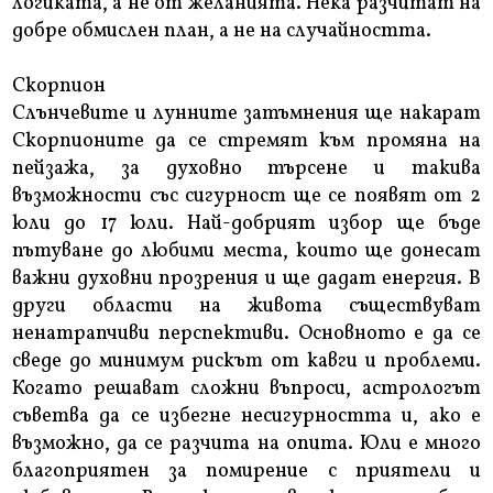
логиката, а не от желанията. Нека разчитат на
добре обмислен план, а не на случайността.
Скорпион
Слънчевите и лунните затъмнения ще накарат
Скорпионите да се стремят към промяна на
пейзажа, за духовно търсене и такива
възможности със сигурност ще се появят от 2
юли до 17 юли. Най-добрият избор ще бъде
пътуване до любими места, които ще донесат
важни духовни прозрения и ще дадат енергия. В
други области на живота съществуват
ненатрапчиви перспективи. Основното е да се
сведе до минимум рискът от кавги и проблеми.
Когато решават сложни въпроси, астрологът
съветва да се избегне несигурността и, ако е
възможно, да се разчита на опита. Юли е много
благоприятен за помирение с приятели и