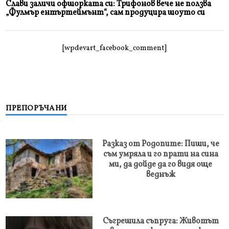
Слави заличи офшорката си: Трифонов вече не ползва
„Фулмър ентъртеймънт“, сам продуцира шоуто си
[wpdevart_facebook_comment]
ПРЕПОРЪЧАНИ
Разказ от Родопите: Пиши, че
съм умряла и го прати на сина
ми, да дойде да го видя още
веднъж
Съгрешила съпруга: Животът