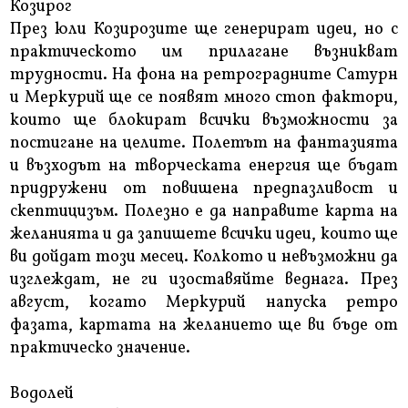
Козирог
През юли Козирозите ще генерират идеи, но с
практическото им прилагане възникват
трудности. На фона на ретроградните Сатурн
и Меркурий ще се появят много стоп фактори,
които ще блокират всички възможности за
постигане на целите. Полетът на фантазията
и възходът на творческата енергия ще бъдат
придружени от повишена предпазливост и
скептицизъм. Полезно е да направите карта на
желанията и да запишете всички идеи, които ще
ви дойдат този месец. Колкото и невъзможни да
изглеждат, не ги изоставяйте веднага. През
август, когато Меркурий напуска ретро
фазата, картата на желанието ще ви бъде от
практическо значение.
Водолей