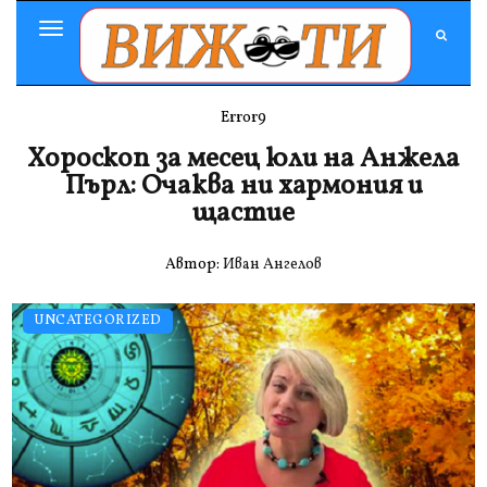
Toggle
Navigation
Error9
Хороскоп за месец юли на Анжела
Пърл: Очаква ни хармония и
щастие
Автор:
Иван Ангелов
UNCATEGORIZED