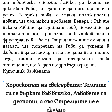
от творческа енергия: всичко, до което се
докосват Риби, ще започне да носи щастие и
успех. Въпреки това, с всички положителни
новини ще има някои проблеми: Венера в Рак ще
накара Рибите да изпитат срив, нежелание да
направят нещо, пристъпи на безпокойство и
фрустрация в себе си. Отрицателните емоции и
нагласи ще попречат на Риби да успеят в
живота и да се насладят на средата на лятото.
Тези, които могат да преодолеят това
отношение, ще бъдат щедро възнаградени.
Източник:
За Жената
Хороскопът на свекървите: Телците
си се бъркат във всичко, Лъвовете са
деспоти, а със Стрелците не е
скучно