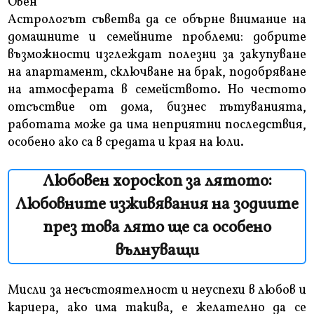
Овен
Астрологът съветва да се обърне внимание на
домашните и семейните проблеми: добрите
възможности изглеждат полезни за закупуване
на апартамент, сключване на брак, подобряване
на атмосферата в семейството. Но честото
отсъствие от дома, бизнес пътуванията,
работата може да има неприятни последствия,
особено ако са в средата и края на юли.
Любовен хороскоп за лятото:
Любовните изживявания на зодиите
през това лято ще са особено
вълнуващи
Мисли за несъстоятелност и неуспехи в любов и
кариера, ако има такива, е желателно да се