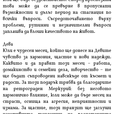
това може да се превърне в пропуснати
възможности и дълъг период на стагнация по
всички въпроси. Съсредоточаването върху
проблеми, рутинни и незначителни въпроси
заплашва да влоши качеството на живот.
Дева
Юли е чудесен месец, който ще донесе на Девите
чувство за хармония, щастие и нови надежди.
Каквито и да правят този месец – работа,
домакинство и семейни дела, творчество – те
ще бъдат съпроводени навсякъде от късмет и
радост. За този подарък трябва да благодарите
на ретрограден Меркурий: без неговото
хармонично влияние, юли може да бъде месец на
страст, огнища на агресия, неприятности и
измама. За щастие, този транзит ще заглуши