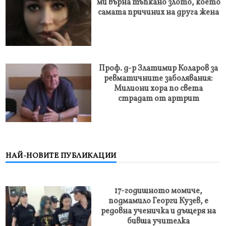
ми върна тъпкано злото, което
самата причиних на друга жена
Проф. д-р Златимир Коларов за
ревматичните заболявания:
Милиони хора по света
страдат от артрит
НАЙ-НОВИТЕ ПУБЛИКАЦИИ
17-годишното момиче,
подмамило Георги Кузев, е
редовна ученичка и дъщеря на
бивша учителка