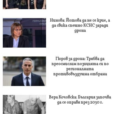
Нинова: Йотова да не се крие, а
да свика спешно КСНС заради
дрона
Гюров за дрона: Трябва да
преосмислим позицията си по
регионалната
противовъздушна отбрана
Вера Кочовска: България започва
да се оправя през 2030 г.