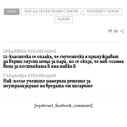
TAGS:
КАК ДА СЕ ЛЕКУВАМЕ С РАКИЯ
ЛЕЧЕНИЕ С РАКИЯ
РАКИЯ
ПРЕДИШНА ПУБЛИКАЦИЯ
12-класничка се оплака, че съученички я принуждават
да върши гнусни неща за пари, но се оказа, че най-голяма
вина за постъпката й има майка й
СЛЕДВАЩА ПУБЛИКАЦИЯ
Най-после учените намериха решение за
неутрализиране на вредата от цигарите
[wpdevart_facebook_comment]