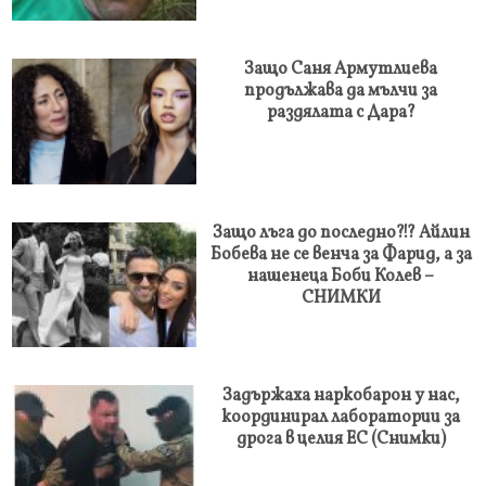
Защо Саня Армутлиева
продължава да мълчи за
раздялата с Дара?
Защо лъга до последно?!? Айлин
Бобева не се венча за Фарид, а за
нашенеца Боби Колев –
СНИМКИ
Задържаха наркобарон у нас,
координирал лаборатории за
дрога в целия ЕС (Снимки)