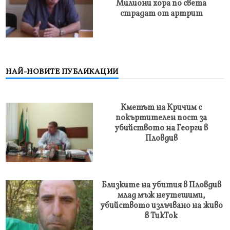
Милиони хора по света
страдат от артрит
НАЙ-НОВИТЕ ПУБЛИКАЦИИ
Кметът на Кричим с
покъртителен пост за
убийството на Георги в
Пловдив
Близките на убития в Пловдив
млад мъж неутешими,
убийството излъчвано на живо
в ТикТок