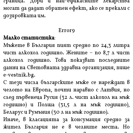
граница. Дори и най-ефикасните лекарства
могат да дадат обратен ефект, ако се прекали с
дозировката им.
Error9
Малко статистика
:
Мъжете в България пият средно по 24,3 литра
чист алкохол годишно. Жените – по 8,7 л чист
алкохол годишно. Това показват последните
данни на Световната здравна организация, пише
e-vestnik.bg.
С тези числа българските мъже се нареждат в
челото на Европа, почти наравно с Латвия, но
след първенеца Русия (32 л. чист алкохол на мъж
годишно) и Полша (31,5 л на мъж годишно),
Беларус и Румъния (30 л на мъж годишно).
Иначе, в класацията за консумация средно за
жител България не е в челните места. Но