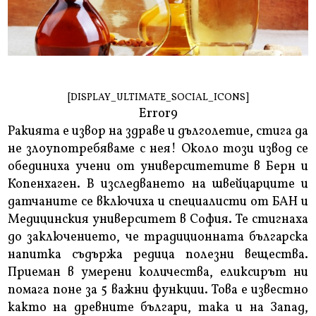
[DISPLAY_ULTIMATE_SOCIAL_ICONS]
Error9
Ракията е извор на здраве и дълголетие, стига да
не злоупотребяваме с нея! Около този извод се
обединиха учени от университетите в Берн и
Копенхаген. В изследването на швейцарците и
датчаните се включиха и специалисти от БАН и
Медицинския университет в София. Те стигнаха
до заключението, че традиционната българска
напитка съдържа редица полезни вещества.
Приеман в умерени количества, еликсирът ни
помага поне за 5 важни функции. Това е известно
както на древните българи, така и на Запад,