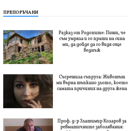
ПРЕПОРЪЧАНИ
Разказ от Родопите: Пиши, че
съм умряла и го прати на сина
ми, да дойде да го видя още
веднъж
Съгрешила съпруга: Животът
ми върна тъпкано злото, което
самата причиних на друга жена
Проф. д-р Златимир Коларов за
ревматичните заболявания: