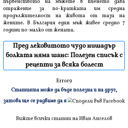
първенството на мъжете в пиенето дава
отражение за по-кратката им средна
продължителност на живота от тази на
жените. В България един мъж живее средно 7
години по-малко от жената.
Пред лековитото чудо нишадър
болката няма шанс: Полезен списък с
рецепти за всяка болест
Error9
Статията може да бъде полезна и на друг,
Плъзнете
затова ще се радваме да я
и
прочетете
Вижте всички статии на Иван Ангелов