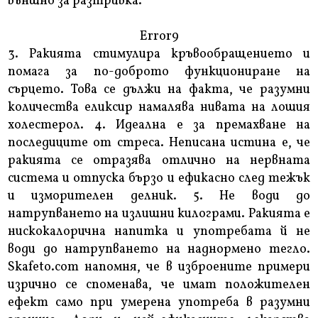
външно за разтривка.
Error9
3. Ракията стимулира кръвообращението и
помага за по-доброто функциониране на
сърцето. Това се дължи на факта, че разумни
количества еликсир намалява нивата на лошия
холестерол. 4. Идеална е за премахване на
последиците от стреса. Неписана истина е, че
ракията се отразява отлично на нервната
система и отпуска бързо и ефикасно след тежък
и изморителен делник. 5. Не води до
натрупването на излишни килограми. Ракията е
нискокалорична напитка и употребата й не
води до натрупването на наднормено тегло.
Skafeto.com напомня, че в изброените примери
изрично се споменава, че имат положителен
ефект само при умерена употреба в разумни