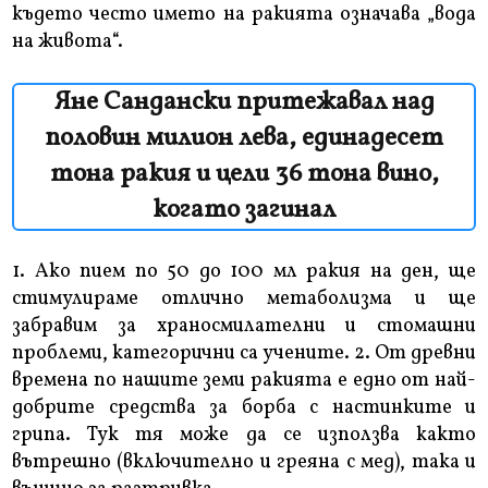
където често името на ракията означава „вода
на живота“.
Яне Сандански притежавал над
половин милион лева, единадесет
тона ракия и цели 36 тона вино,
когато загинал
1. Ако пием по 50 до 100 мл ракия на ден, ще
стимулираме отлично метаболизма и ще
забравим за храносмилателни и стомашни
проблеми, категорични са учените. 2. От древни
времена по нашите земи ракията е едно от най-
добрите средства за борба с настинките и
грипа. Тук тя може да се използва както
вътрешно (включително и греяна с мед), така и