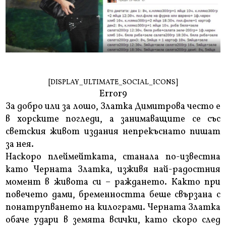
[DISPLAY_ULTIMATE_SOCIAL_ICONS]
Error9
За добро или за лошо, Златка Димитрова често е
в хорските погледи, а занимаващите се със
светския живот издания непрекъснато пишат
за нея.
Наскоро плеймейтката, станала по-известна
като Черната Златка, изживя най-радостния
момент в живота си – раждането. Както при
повечето дами, бременността беше свързана с
понатрупването на килограми. Черната Златка
обаче удари в земята всички, като скоро след