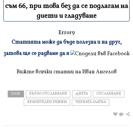
съм 66, при това без да се подлагам на
диети и гладуване
Error9
Статията може да бъде полезна и на друг,
Плъзнете
затова ще се радваме да я
и
прочетете
Вижте всички статии на Иван Ангелов
TAGS:
БЪРЗО ОТСЛАБВАНЕ
ДИЕТА
ОТСЛАБВАНЕ
ХРАНИТЕЛЕН РЕЖИМ
ЧЕРНАТА ЗЛАТКА