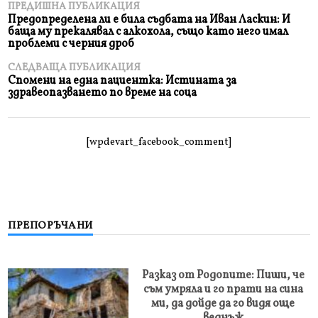
ПРЕДИШНА ПУБЛИКАЦИЯ
Предопределена ли е била съдбата на Иван Ласкин: И
баща му прекалявал с алкохола, също като него имал
проблеми с черния дроб
СЛЕДВАЩА ПУБЛИКАЦИЯ
Спомени на една пациентка: Истината за
здравеопазването по време на соца
[wpdevart_facebook_comment]
ПРЕПОРЪЧАНИ
Разказ от Родопите: Пиши, че
съм умряла и го прати на сина
ми, да дойде да го видя още