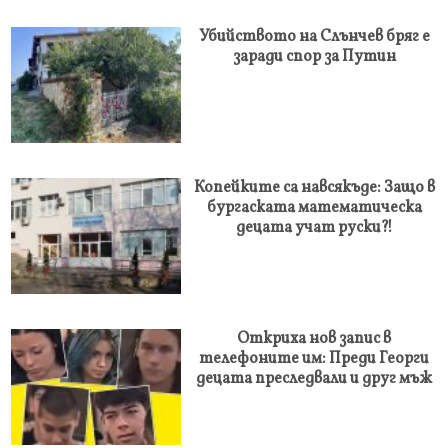
Убийството на Слънчев бряг е
заради спор за Путин
Копейките са навсякъде: Защо в
бургаската математическа
децата учат руски?!
Откриха нов запис в
телефоните им: Преди Георги
децата преследвали и друг мъж