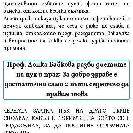
щастливото събитие пусна фото сесия по
бански, от която всички онемяха.
Димитрова показа изваяно тяло, а феновете й с
почуда отбелязаха, че сега е даже по-слаба и
изящна, отколкото преди раждането. Заваляха
и въпросите на какво се дължи удивителната
промяна.
Проф. Донка Байкова разби диетите
на пух и прах: За добро здраве е
достатъчно само 2 пъти седмично да
правим това
ЧЕРНАТА ЗЛАТКА ПЪК НА ДРАГО СЪРЦЕ
СПОДЕЛИ КАКЪВ Е РЕЖИМЪТ, НА КОЙТО СЕ Е
ПОДЛОЖИЛА, ЗА ДА ПОСТИГНЕ ОГРОМНАТА