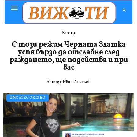
Toggle
Navigation
Error9
С този режим Черната Златка
успя бързо да отслабне след
раждането, ще подейства и при
вас
Автор:
Иван Ангелов
UNCATEGORIZED