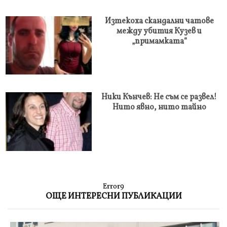
Изтекоха скандални чатове
между убития Кузев и
„примамката“
Ники Кънчев: Не съм се развел!
Нито явно, нито тайно
Error9
ОЩЕ ИНТЕРЕСНИ ПУБЛИКАЦИИ