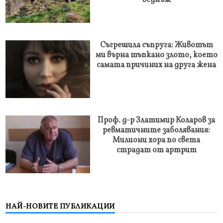
веднъж
Съгрешила съпруга: Животът
ми върна тъпкано злото, което
самата причиних на друга жена
Проф. д-р Златимир Коларов за
ревматичните заболявания:
Милиони хора по света
страдат от артрит
НАЙ-НОВИТЕ ПУБЛИКАЦИИ