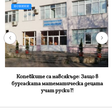
НОВИНИ
Копейките са навсякъде: Защо в
бургаската математическа децата
учат руски?!