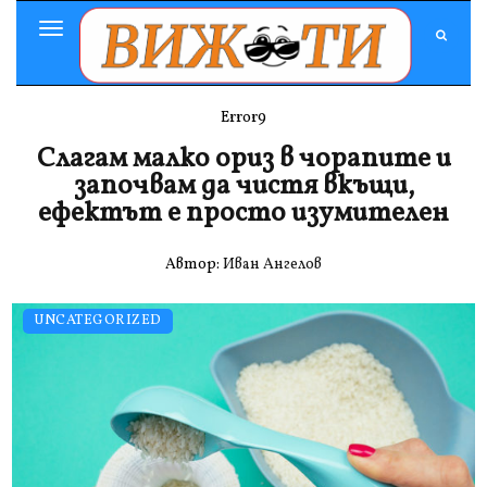
Toggle
Navigation
Error9
Слагам малко ориз в чорапите и
започвам да чистя вкъщи,
ефектът е просто изумителен
Автор:
Иван Ангелов
UNCATEGORIZED