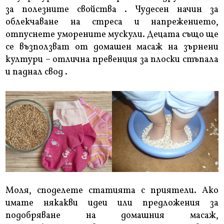
за полезните свойства . Чудесен начин за
облекчаване на стреса и напрежението,
отпуснете уморените мускули. Децата също ще
се възползват от домашен масаж на зърнени
култури – отлична превенция за плоски стъпала
и паднал свод .
Моля, споделете статията с приятели. Ако
имате някакви идеи или предложения за
подобряване на домашния масаж,