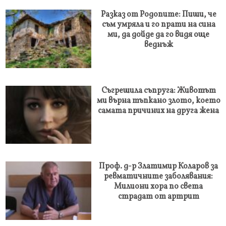
Разказ от Родопите: Пиши, че
съм умряла и го прати на сина
ми, да дойде да го видя още
веднъж
Съгрешила съпруга: Животът
ми върна тъпкано злото, което
самата причиних на друга жена
Проф. д-р Златимир Коларов за
ревматичните заболявания:
Милиони хора по света
страдат от артрит