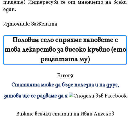
пишете! Интересува се от мнението на всеки
един.
Източник: ЗаЖената
Половин село спряхме хаповете с
това лекарство за високо кръвно (ето
рецептата му)
Error9
Статията може да бъде полезна и на друг,
Плъзнете
затова ще се радваме да я
и
прочетете
Вижте всички статии на Иван Ангелов