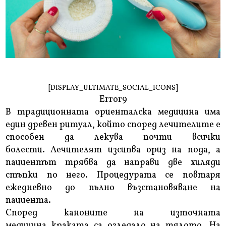
[DISPLAY_ULTIMATE_SOCIAL_ICONS]
Error9
В традиционната ориенталска медицина има
един древен ритуал, който според лечителите е
способен да лекува почти всички
болести. Лечителят изсипва ориз на пода, а
пациентът трябва да направи две хиляди
стъпки по него. Процедурата се повтаря
ежедневно до пълно възстановяване на
пациента.
Според каноните на източната
медицина краката са огледало на тялото. На