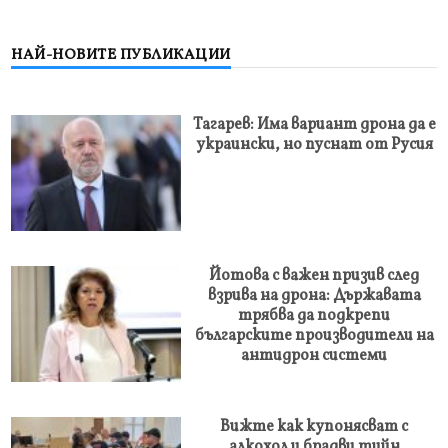
НАЙ-НОВИТЕ ПУБЛИКАЦИИ
Тагарев: Има вариант дрона да е
украински, но пуснат от Русия
Йотова с важен призив след
взрива на дрона: Държавата
трябва да подкрепи
българските производители на
антидрон системи
Вижте как купонясват с
алкохол и брадви тийн