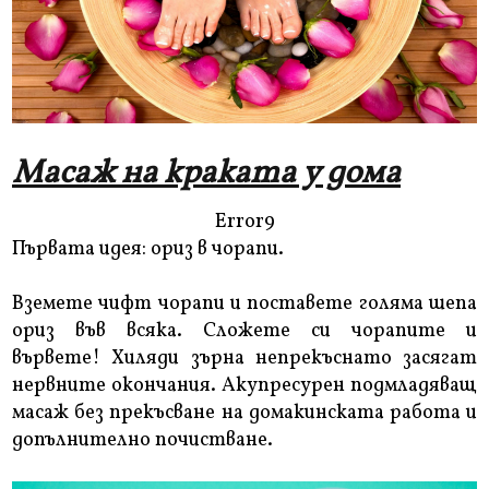
Масаж на краката у дома
Error9
Първата идея: ориз в чорапи.
Вземете чифт чорапи и поставете голяма шепа
ориз във всяка. Сложете си чорапите и
вървете! Хиляди зърна непрекъснато засягат
нервните окончания. Акупресурен подмладяващ
масаж без прекъсване на домакинската работа и
допълнително почистване.