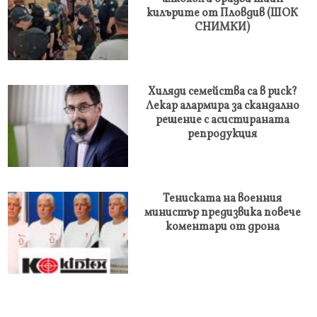
килърите от Пловдив (ШОК
СНИМКИ)
Хиляди семейства са в риск?
Лекар алармира за скандално
решение с асистираната
репродукция
Тениската на военния
министър предизвика повече
коментари от дрона