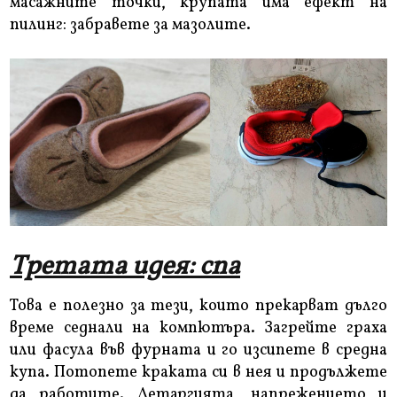
масажните точки, крупата има ефект на
пилинг: забравете за мазолите.
Третата идея: спа
Това е полезно за тези, които прекарват дълго
време седнали на компютъра. Загрейте граха
или фасула във фурната и го изсипете в средна
купа. Потопете краката си в нея и продължете
да работите. Летаргията, напрежението и