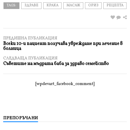
TAGS:
ЗДРАВЕ
КРАКА
МАСАЖ
ОРИЗ
РЕЦЕПТА
ПРЕДИШНА ПУБЛИКАЦИЯ
Всеки 10-и пациент получава увреждане при лечение в
болница
СЛЕДВАЩА ПУБЛИКАЦИЯ
Съветите на мъдрата баба за здраво семейство
[wpdevart_facebook_comment]
ПРЕПОРЪЧАНИ