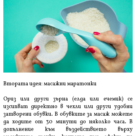
Втората идея: масажни маратонки
Ориз или други зърна (елда или ечемик) се
изсипват директно в чехли или други удобни
затворени обувки. В обувките за масаж можете
да ходите от 30 минути до няколко часа. В
допълнение към въздействието върху