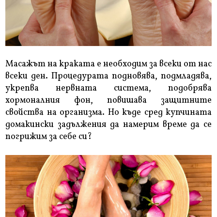
Масажът на краката е необходим за всеки от нас
всеки ден. Процедурата подновява, подмладява,
укрепва нервната система, подобрява
хормоналния фон, повишава защитните
свойства на организма. Но къде сред купчината
домакински задължения да намерим време да се
погрижим за себе си?