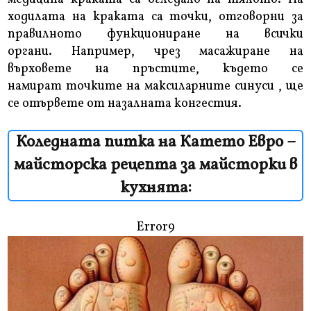
ходилата на краката са точки, отговорни за
правилното функциониране на всички
органи. Например, чрез масажиране на
върховете на пръстите, където се
намират точките на максиларните синуси , ще
се отървете от назалната конгестия.
Коледната питка на Катето Евро –
майсторска рецепта за майсторки в
кухнята:
Error9