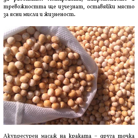
тревожността ще изчезнат, оставяйки място
за ясни мисли и жизненост.
Акупресурен масаж
на краката – друга точка