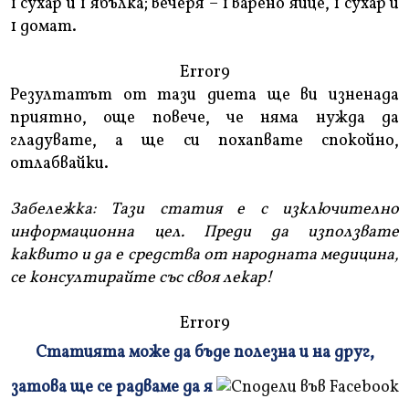
1 сухар и 1 ябълка; вечеря – 1 варено яйце, 1 сухар и
1 домат.
Error9
Резултатът от тази диета ще ви изненада
приятно, още повече, че няма нужда да
гладувате, а ще си похапвате спокойно,
отлабвайки.
Забележка: Тази статия е с изключително
информационна цел. Преди да използвате
каквито и да е средства от народната медицина,
се консултирайте със своя лекар!
Error9
Статията може да бъде полезна и на друг,
Плъзнете
затова ще се радваме да я
и