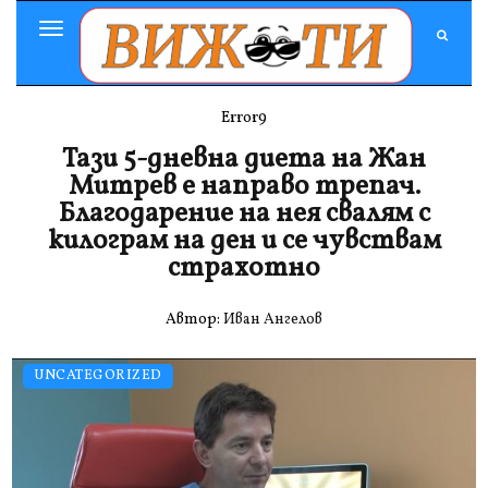
Toggle
Navigation
Error9
Тази 5-дневна диета на Жан
Митрев е направо трепач.
Благодарение на нея свалям с
килограм на ден и се чувствам
страхотно
Автор:
Иван Ангелов
UNCATEGORIZED