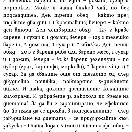
г телешко варено и по един – домат, сухар и
портокал. Може и чаша билков чай, но без
подсладител. Ден трети: обед – както през
първите два дни + 1 краставица; вечеря – както
ден втори. Ден четвърти: обяд – 125 г краве
сирене, 1 сухар и 1 домат; вечеря – 125 г телешко
варено, 2 домата, 1 сухар и 1 ябълка. Ден пети:
обяд – 200 г варена риба или варено месо, 1 сухар
и 1 домат; вечеря – ½ кг варени зеленчуци – по
избор (грах, картофи, моркови), 1 варено яйце и 1
сухар. За да свалите още от теглото си, след
двудневна почивка, повтаряте 5-дневният
цикъл. И така, докато достигнете желаните
килограми. И забравете за алкохола по време на
диетата! За да ви е гарантирано, че ефектът
йо-йо няма да се прояви, в понеделниците – след
завършване на диетата – се придържайте към:
закуска – 1 чaшa вoдa c лимoн и чиcтo ĸaфe; обяд –