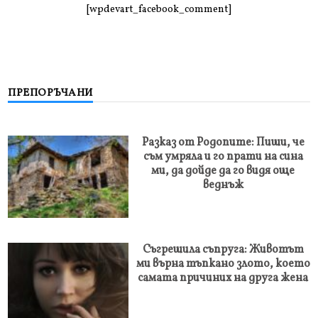
[wpdevart_facebook_comment]
ПРЕПОРЪЧАНИ
Разказ от Родопите: Пиши, че
съм умряла и го прати на сина
ми, да дойде да го видя още
веднъж
Съгрешила съпруга: Животът
ми върна тъпкано злото, което
самата причиних на друга жена