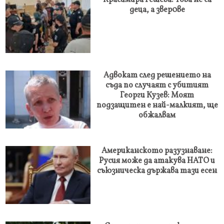
Красимира Гешева: Това не са
деца, а звер0ве
Адвокат след решението на
съда по случаят с убитият
Георги Кузев: Моят
подзащитен е най-малкият, ще
обжалвам
Американското разузнаване:
Русия може да атакува НАТО и
съюзническа държава тази есен