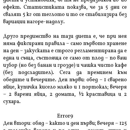
диета и установиха, че тя не предизвиква йо-йо
ефект. Статистиката показва, че за 5 дни се
свалят 5 кг от теглото и то се стабилизира без
вариации нагоре-надолу.
Друго предимство на тази диета е, че при нея
няма фиксирани правила – само първото хранене
на ден – закуската е строго регламентирана да е
една и съща, състояща се само от плод – по ваш
избор (но без банан и грозде) и чашка чисто кафе
(без подсладител). Сега да преминем към
обедите и вечерите. Ден първи: обед – 1 сварено
яйце, купичка кисело мляко и 1 портокал; вечеря
– 2 варени яйца, 2 домата, ½ краставица и 2
сухара.
Error9
Ден втори: обяд – както и ден първи; вечеря – 125