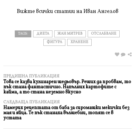
прочетете
Вижте всички статии на Иван Ангелов
TAGS:
ДИЕТА
ЖАН МИТРЕВ
ОТСЛАБВАНЕ
ФИГУРА
ХРАНЕНЕ
ПРЕДИШНА ПУБЛИКАЦИЯ
Това се казва кулинарен шедьовър. Реших да пробвам, то
пък стана фантастично. Напълних картофите с
кайма, а то стана неземно вкусно
СЛЕДВАЩА ПУБЛИКАЦИЯ
Намерих рецептата от баба за сиромашки мекички без
мая и яйца. Те пък станаха вълшебни, топят се в
устата