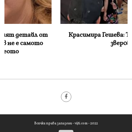
Красимира Гешева: Това не са деца, а
звер0ве
Всички права запазени - vijti.com - 2022