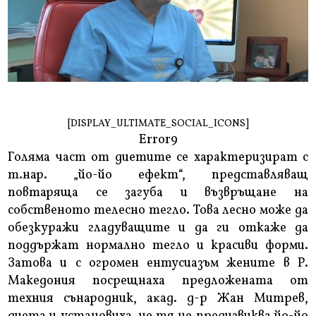
[DISPLAY_ULTIMATE_SOCIAL_ICONS]
Error9
Голяма част от диетите се характеризират с
т.нар. „йо-йо ефект“, представляващ
повтаряща се загуба и възвръщане на
собственото телесно тегло. Това лесно може да
обезкуражи гладуващите и да ги откаже да
поддържат нормално тегло и красиви форми.
Затова и с огромен ентусиазъм жените в Р.
Македония посрещнаха предложената от
техния сънародник, aĸaд. д-p Жaн Mитpeв,