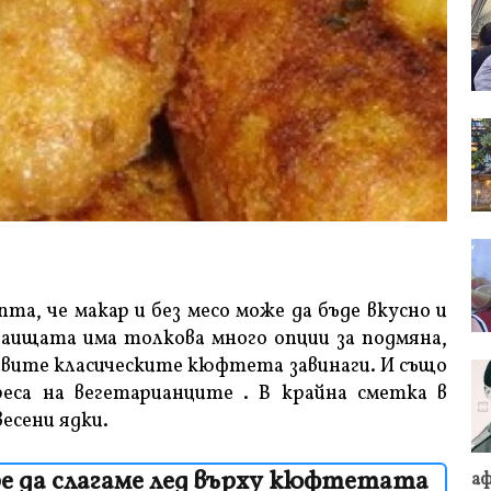
та, че макар и без месо може да бъде вкусно и
раищата има толкова много опции за подмяна,
тавите класическите кюфтета завинаги. И също
еса на вегетарианците . В крайна сметка в
весени ядки.
ре да слагаме лед върху кюфтетата
аф