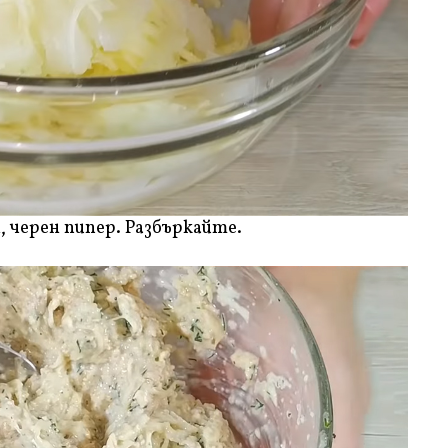
, черен пипер. Разбъркайте.