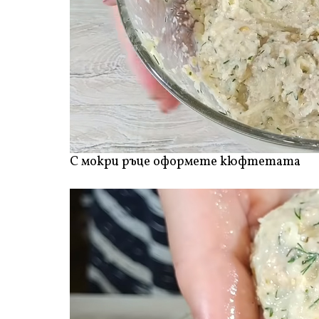
С мокри ръце оформете кюфтетата