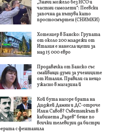
„Значи можело без НСО и
частни самолети“: Пеевски
започна да пътува като
простосмъртен (СНИМКИ)
Хотелиер в Банско: Групата
от около 200 младежи от
Италия е нанесла щети за
над 15 000 евро
Продавачка от Банско със
смайващи думи за учениците
от Италия. Правили са нещо
ужасно в магазина й
Кой бута нагоре брата на
Диджей Дамян и ДС-отроче
Илин Савов? Съветникът в
кабинета „Радев“ беше по
всички телевизии да бистри
ерата с фентанила