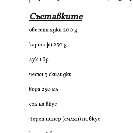
Съставките
овесени ядки 200 g
картофи 250 g
лук 1 бр
чесън 3 скилидки
вода 250 мл
сол на вкус
Черен пипер (смлян) на вкус