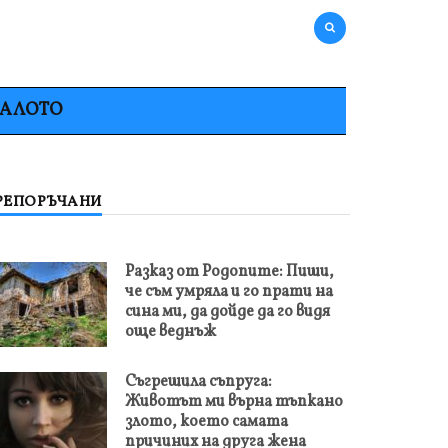
НАЛОТО
РЕПОРЪЧАНИ
Разказ от Родопите: Пиши,
че съм умряла и го прати на
сина ми, да дойде да го видя
още веднъж
Съгрешила съпруга:
Животът ми върна тъпкано
злото, което самата
причиних на друга жена