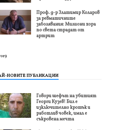
Проф. д-р Златимир Коларов
за ревматичните
заболявания: Милиони хора
по света страдат от
артрит
ror9
АЙ-НОВИТЕ ПУБЛИКАЦИИ
Говори шефът на убитият
Георги Кузев! Бил е
изключително кротък и
работлив човек, имал е
съкровена мечта