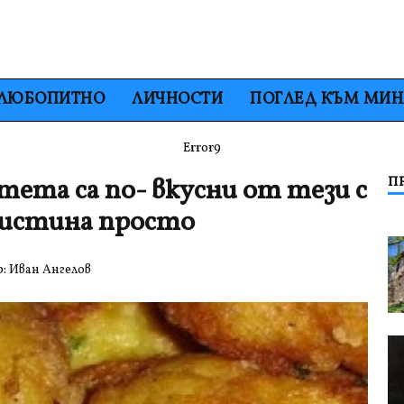
ЛЮБОПИТНО
ЛИЧНОСТИ
ПОГЛЕД КЪМ МИ
Error9
та са по- вкусни от тези с
П
е истина просто
р:
Иван Ангелов