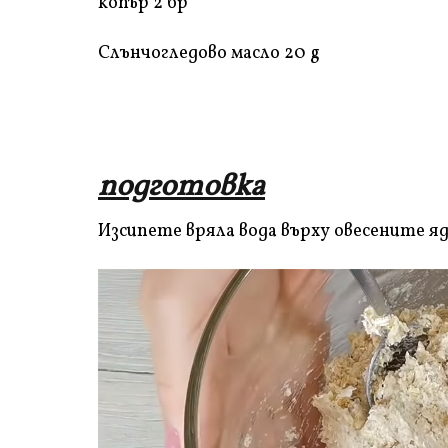
копър 2 бр
Слънчогледово масло 20 g
подготовка
Изсипете вряла вода върху овесените яд