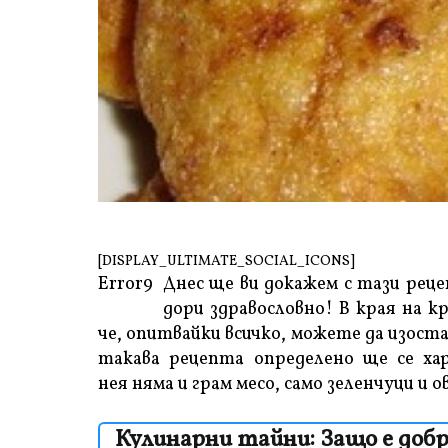
[DISPLAY_ULTIMATE_SOCIAL_ICONS]
Error9
Днес ще ви докажем с тази рецеп
дори здравословно! В края на к
че, опитвайки всичко, можете да изос
такава рецепта определено ще се хар
нея няма и грам месо, само зеленчуци и о
Кулинарни тайни: Защо е доб