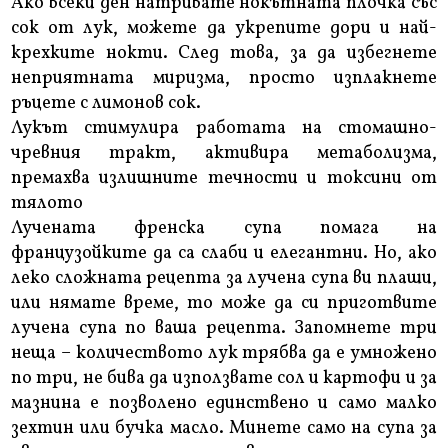
Ако всеки ден натривате нокътната плочка със
сок от лук, можете да укрепите дори и най-
крехките нокти. След това, за да избегнете
неприятната миризма, просто изплакнете
ръцете с лимонов сок.
Лукът стимулира работата на стомашно-
чревния тракт, активира метаболизма,
премахва излишните течности и токсини от
тялото
Лучената френска супа помага на
французойките да са слаби и елегантни. Но, ако
леко сложната рецепта за лучена супа ви плаши,
или нямате време, то може да си приготвите
лучена супа по ваша рецепта. Запомнете три
неща – количеството лук трябва да е умножено
по три, не бива да използвате сол и картофи и за
мазнина е позволено единствено и само малко
зехтин или бучка масло. Минете само на супа за