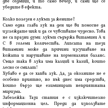
две седмици, и то само вечер, и сами ще се
убедите в ефекта.
Колко полезен е лукът за жените?
Само една глава лук на ден ще ви помогне да
изглеждате шик и да се чувствате чудесно. Това
не са празни думи: лукът съдържа витамини А и
С в големи количества. Липсата на тези
витамини може да причини изсушаване на
кожата и нарушаване на хормоналния баланс.
Също така в лука има калций и калий, които
лесно се смилат!
Хубаво е да се хапва лук. Да, за околните не е
особено приятно, но пък днес има средства,
които бързо ще елиминират неприятната
миризма.
Забележка: Тази статия е с изключително
информационна цел. Преди да използвате