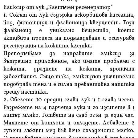
Еликсир от лук „Клетъчен регенератор“
1. Сокът от лук съдържа аскорбинова киселина,
йод, фитонциди и флавоноида кверцетин. Този
флаваноид е уникално вещество, което
активира процеса на подмладяване и осигурява
регенерация на кожните клетки.
Препоръчваме да направите еликсир за
вътрешно приложение, ако имате проблеми с
кожата, дразнене на кожата, хронични
заболявания. Също така, еликсирът значително
подобрява тена и е силна превантивна напитка
срещу настинка.
2. Обелете 10 средни глави лук и 1 глава чесън.
Разрежете на 4 парчета лука и го изсипете в 1
литър мляко. Гответе на слаб огън за един час.
Махнете от котлона и охладете. Добавете 2
супени лъжици мед във вече охладеното мляко.