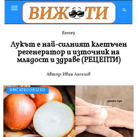
Toggle
Navigation
Error9
Лукът е най-силният клетъчен
регенератор и източник на
младост и здраве (РЕЦЕПТИ)
Автор:
Иван Ангелов
UNCATEGORIZED