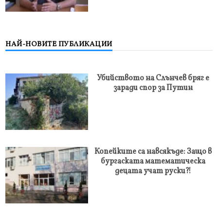
НАЙ-НОВИТЕ ПУБЛИКАЦИИ
Убийството на Слънчев бряг е
заради спор за Путин
Копейките са навсякъде: Защо в
бургаската математическа
децата учат руски?!