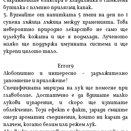
Съхранявайте еликсира в хладилника в стъклена
бутилка с плътно прилягащ капак.
3. Взимайте от напитката 5 пъти на ден по 1
супена лъжица лъжица между храненията. Това
невероятно природно лекарство не само ще
излекува кожата и ще я подмлади. Лученото
мляко ще поддържа имунната система и ще
укрепи цялото тяло.
Error9
Любопитно и интересно – задължително
запомнете и приложете!
Специфичната миризма на лук ще помогне при
главоболие. Достатъчно е да вдишате малко
лукови изпарения, и скоро ще изпитате
облекчение. Този ефект е факт, заради същите
онези ароматни съединения, които ни карат да
плачем, когато белим или режем лук.