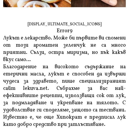
[DISPLAY_ULTIMATE_SOCIAL_ICONS]
Error9
Лукът е лекарство. Може би първите ви спомени
от този ароматен зеленчук не са много
приятни. Сълзи, остра миризма, но пък какъв
вкус само…
Благодарение на високото съдържание на
етерични масла, лукът е способен да извърши
чудеса за здравето, пише специализираният
сайт lekuva.net. Събрахме за вас най-
ефективните рецепти, използващи сок от лук,
за подмладяване и укрепване на тялото. С
удоволствие ги споделяме, защото са тествани.
Известно е, че още Хипократ е предписал лук
като добро средство при затлъстяване.