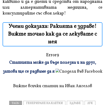
каквито и да е диети и средства от народната
или алтернативната медицина, се
консултирайте със своя лекар!
Учени доказаха: Ракията е здраве!
Вижте точно как да се лекувате с
нея
Error9
Статията може да бъде полезна и на друг,
Плъзнете
затова ще се радваме да я
и
прочетете
Вижте всички статии на Иван Ангелов
TAGS:
ГЕНЕРИРАНЕ НА КЛЕТКИ
ЗДРАВЕ
ЛУК