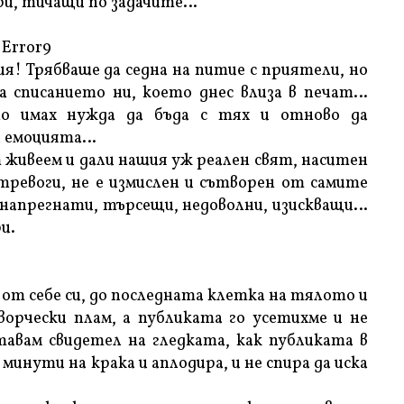
ари, тичащи по задачите…
Error9
я! Трябваше да седна на питие с приятели, но
 списанието ни, което днес влиза в печат…
но имах нужда да бъда с тях и отново да
и емоцията…
ят живеем и дали нашия уж реален свят, наситен
тревоги, не е измислен и сътворен от самите
, напрегнати, търсещи, недоволни, изискващи…
и.
о от себе си, до последната клетка на тялото и
творчески плам, а публиката го усетихме и не
тавам свидетел на гледката, как публиката в
инути на крака и аплодира, и не спира да иска