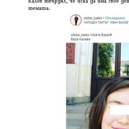
Калев твърдял, че иска да има свое д
темата.