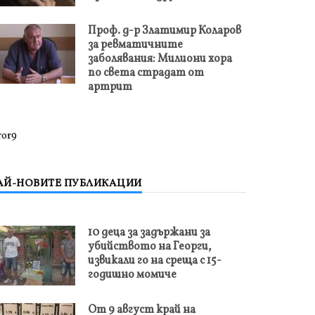
Проф. д-р Златимир Коларов
за ревматичните
заболявания: Милиони хора
по света страдат от
артрит
ror9
АЙ-НОВИТЕ ПУБЛИКАЦИИ
10 деца за задържани за
убийството на Георги,
извикали го на среща с 15-
годишно момиче
От 9 август край на