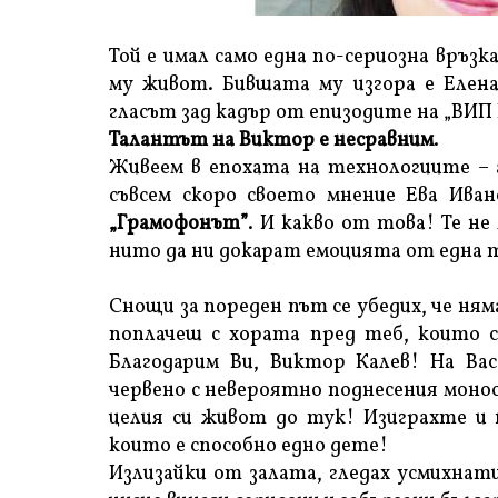
Той е имал само една по-сериозна връ
му живот. Бившата му изгора е Елена
гласът зад кадър от епизодите на „ВИП 
Талантът на Виктор е несравним
.
Живеем в епохата на технологиите – а
съвсем скоро своето мнение Ева Ивано
„Грамофонът”
. И какво от това! Те н
нито да ни докарат емоцията от една 
Снощи за пореден път се убедих, че ням
поплачеш с хората пред теб, които 
Благодарим Ви, Виктор Калев! На Ва
червено с невероятно поднесения моно
целия си живот до тук! Изиграхте и 
които е способно едно дете!
Излизайки от залата, гледах усмихнат