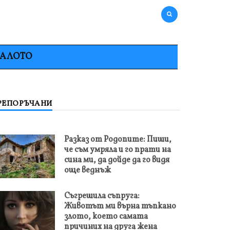
НАЛОТО
РЕПОРЪЧАНИ
Разказ от Родопите: Пиши,
че съм умряла и го прати на
сина ми, да дойде да го видя
още веднъж
Съгрешила съпруга:
Животът ми върна тъпкано
злото, което самата
причиних на друга жена