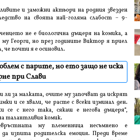
ливите и заможни актьори на родния звезден
ледство на своята най-голяма слабост – 9-
ченцето не е биологична дъщеря на комика, а
т му Георги, но през годините Виктор я приел
, че почти я е осиновил.
блем с парите, но ето защо не иска
ърне при Слави
ори ли за малката, очите му започват да искрят
мки и се хвали, че расте с всеки изминал ден.
 се с него така, сякаш е негова дъщеря“,
на талантливия комик.
ръстната му племенница несъмнено е
 да изпита родителска емоция. Преди време