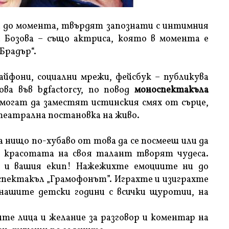
зка до момента, твърдят запознати с интимния
 Бозова – също актриса, която в момента е
Брадър“.
йфони, социални мрежи, фейсбук – публикува
ва във bgfactorcy, по повод
моноспектакъла
е могат да заместят истинския смях от сърце,
театрална постановка на живо.
а нищо по-хубаво от това да се посмееш или да
с красотата на своя талант творят чудеса.
с и вашия екип! Нажежихте емоциите ни до
спектакъл „Грамофонът”. Играхте и изиграхте
нашите детски години с всички щуротии, на
ите лица и желание за разговор и коментар на