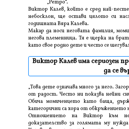
„Ретро“.
Виктор Калев, който е сред най-песте
небосклон, ще остави цялото си нас
годишната Вяра Калева.
Макар да носи неговата фамилия, моми
негова племенница. Тя е щерка на бра
като свое родно дете и често се шегувал
Виктор Калев има сериозен про
да се в
„Това дете означава много за него. Заг
от радост. Често ни показва нейни сни
Обича момиченцето като баща, държи
категорични са хора от обкръжението 
Отношението на Виктор към нев
доказателство за голямата му нужда