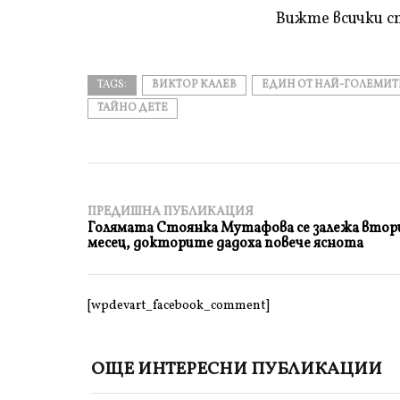
прочетете
Вижте всички с
TAGS:
ВИКТОР КАЛЕВ
ЕДИН ОТ НАЙ-ГОЛЕМИТ
ТАЙНО ДЕТЕ
ПРЕДИШНА ПУБЛИКАЦИЯ
Голямата Стоянка Мутафова се залежа втор
месец, докторите дадоха повече яснота
[wpdevart_facebook_comment]
ОЩЕ ИНТЕРЕСНИ ПУБЛИКАЦИИ