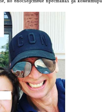
ете, но впоследствие престанал да коментира