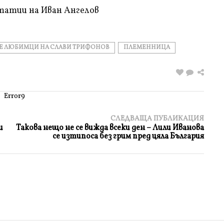
татии на Иван Ангелов
Е ЛЮБИМЦИ НА СЛАВИ ТРИФОНОВ
ПЛЕМЕННИЦА
Error9
СЛЕДВАЩА ПУБЛИКАЦИЯ
и
Такова нещо не се вижда всеки ден – Лили Иванова
се изтипоса без грим пред цяла България