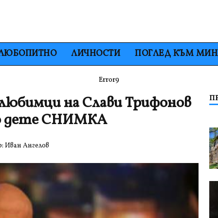
ЛЮБОПИТНО
ЛИЧНОСТИ
ПОГЛЕД КЪМ МИ
Error9
любимци на Слави Трифонов
П
о дете СНИМКА
р:
Иван Ангелов