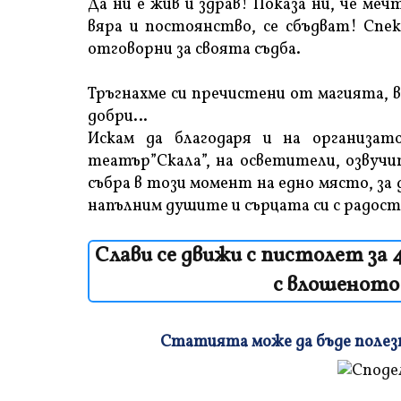
Да ни е жив и здрав! Показа ни, че меч
вяра и постоянство, се сбъдват! Спе
отговорни за своята съдба.
Тръгнахме си пречистени от магията, 
добри…
Искам да благодаря и на организа
театър”Скала”, на осветители, озвучи
събра в този момент на едно място, за 
напълним душите и сърцата си с радост 
Слави се движи с пистолет за 
с влошеното 
Статията може да бъде полезна
Плъзнете
и