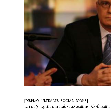
[DISPLAY_ULTIMATE_SOCIAL_ICONS]
Error9
Един от най-големите любимци н