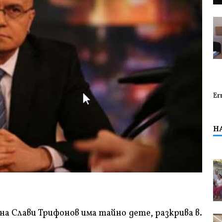
Er
Н
а Слави Трифонов има тайно дете, разкрива в.