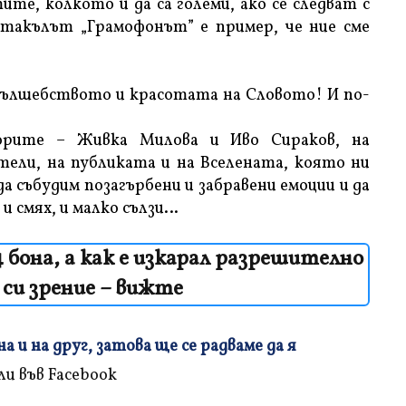
тите, колкото и да са големи, ако се следват с
ктакълът „Грамофонът” е пример, че ние сме
вълшебството и красотата на Словото! И по-
торите – Живка Милова и Иво Сираков, на
тели, на публиката и на Вселената, която ни
да събудим позагърбени и забравени емоции и да
и смях, и малко сълзи…
4 бона, а как е изкарал разрешително
си зрение – вижте
 и на друг, затова ще се радваме да я