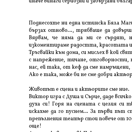
иначе винаги сериозни и забързани бълг
Поднесохте ни една истинска Бяла Маги
бързах отново…, трябваше да довърша
Вярвам, че няма да ми се сърдят, 
изкоментираме радостта, красотата 
Тръгвайки към дома, си мислех в кой св
с напрежение, тичане, отговорности, 
нас, ей така, от кеф да сме намръщени
Ако е така, може би не сме добри актьор
Животът е сцена и актьорите сме ние.
Виктор игра с Душа и Сърце, даде всичк
духа си! Горя на сцената с целия си 
искахме да го пуснем… За първи път с
препълнения театър стои повече от 10 м
още!