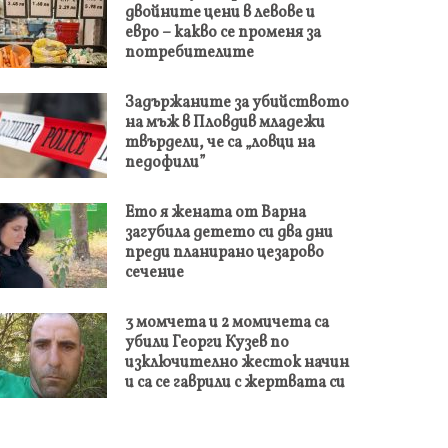
двойните цени в левове и
евро – какво се променя за
потребителите
Задържаните за убийството
на мъж в Пловдив младежи
твърдели, че са „ловци на
педофили”
Ето я жената от Варна
загубила детето си два дни
преди планирано цезарово
сечение
3 момчета и 2 момичета са
убили Георги Кузев по
изключително жесток начин
и са се гаврили с жертвата си