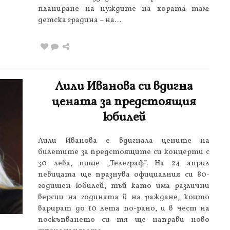
планиране на нуждите на хората там:
детска градина – на…
Лили Иванова си вдигна
цената за предстоящия
юбилей
Лили Иванова е вдигнала цените на
билетите за предстоящите си концерти с
30 лева, пише „Телеграф”. На 24 април
певицата ще празнува официалния си 80-
годишен юбилей, тъй като има различни
версии на годината й на раждане, които
варират до 10 лета по-рано, и в чест на
поскъпването си тя ще направи ново