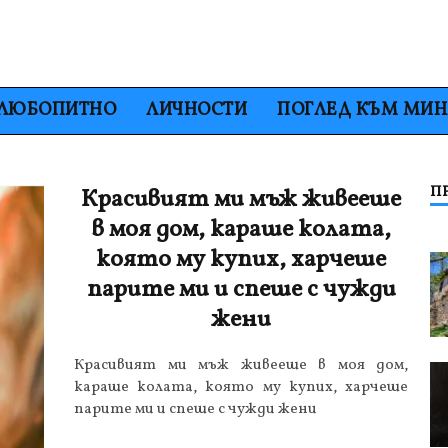
ЛЮБОПИТНО
ЛИЧНОСТИ
ПОГЛЕД КЪМ МИ
П
Красивият ми мъж живееше
в моя дом, караше колата,
която му купих, харчеше
парите ми и спеше с чужди
жени
Красивият ми мъж живееше в моя дом,
караше колата, която му купих, харчеше
парите ми и спеше с чужди жени