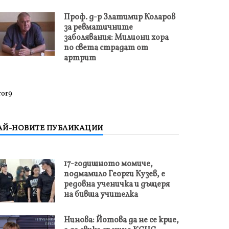
Проф. д-р Златимир Коларов
за ревматичните
заболявания: Милиони хора
по света страдат от
артрит
ror9
АЙ-НОВИТЕ ПУБЛИКАЦИИ
17-годишното момиче,
подмамило Георги Кузев, е
редовна ученичка и дъщеря
на бивша учителка
Нинова: Йотова да не се крие,