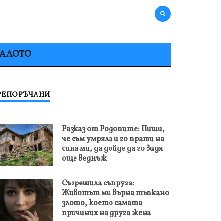
НАЛОТО
РЕПОРЪЧАНИ
Разказ от Родопите: Пиши,
че съм умряла и го прати на
сина ми, да дойде да го видя
още веднъж
Съгрешила съпруга:
Животът ми върна тъпкано
злото, което самата
причиних на друга жена