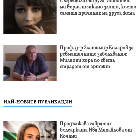
Съгрешила съпруга: Животът
ми върна тъпкано злото, което
самата причиних на друга жена
Проф. д-р Златимир Коларов за
ревматичните заболявания:
Милиони хора по света
страдат от артрит
НАЙ-НОВИТЕ ПУБЛИКАЦИИ
Продължава гаврата с
българката Ива Михайлова от
Кочани