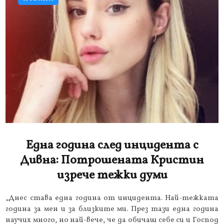
Една година след инцидента с
Дивна: Потрошената Кристин
изрече тежки думи
„Днес става една година от инцидента. Най-тежката
година за мен и за близките ми. През тази една година
научих много, но най-вече, че да обичаш себе си и Господ