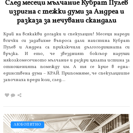
След месеци мълчание Кубрат Пулев
изригна с тежки думи за Андреа и
разказа за нечувани скандали
Край на всякакви догадки и спекулации! Месеци нареди
всички си задавахме въпроса дали наистина Кубрат
Пулев и Андреа са приключили дългогодишната си
връзка. И ето, че звездният боксьор наруши
няколкомесечното мълчание и разкри цялата истина за
отношенията помежду им. А тя се крие в една-
единствена дума – КРАЙ. Припомняме, че спекулациите
започнаха преди юли, след…
ЛЮБОПИТНО