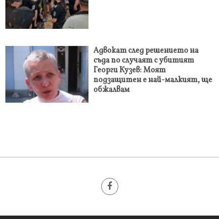
Адвокат след решението на
съда по случаят с убитият
Георги Кузев: Моят
подзащитен е най-малкият, ще
обжалвам