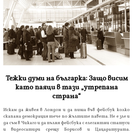
Тежки думи на българка: Защо висим
като паяци в тази „утрепана
страна“
Искам да живея в Лондон и да пиша във фейсбук колко
скапана демокрация тече по жълтите павета. Не е зле и
да съм в Чикаго и да пълня фейсбука с елегантни статуси
и видеосатири срещу Борисов и Цацаратурата.