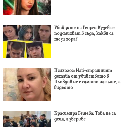
Убийците на Георги Кузев се
подсмихват в съда, какви са
тези хора?
Психолог: Най-страшният
детайл от убийството в
Пловдив не е самото насилие, а
видеото
Красимира Гешева: Това не са
деца, а звер0ве