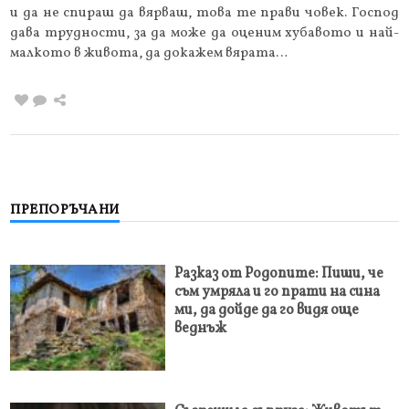
и да не спираш да вярваш, това те прави човек. Господ
дава трудности, за да може да оценим хубавото и най-
малкото в живота, да докажем вярата…
ПРЕПОРЪЧАНИ
Разказ от Родопите: Пиши, че
съм умряла и го прати на сина
ми, да дойде да го видя още
веднъж