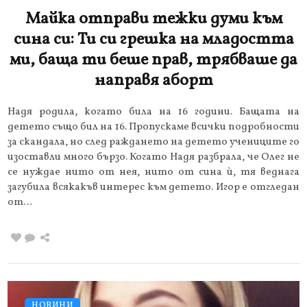
Майка отправи тежки думи към
сина си: Ти си грешка на младостта
ми, баща ти беше прав, трябваше да
направя аборт
Надя родила, когато била на 16 години. Бащата на
детето също бил на 16. Пропускаме всички подробности
за скандала, но след раждането на детето учениците го
изоставли много бързо. Когато Надя разбрала, че Олег не
се нуждае нито от нея, нито от сина ѝ, тя веднага
загубила всякакъв интерес към детето. Игор е отгледан
от…
НОВИНИ