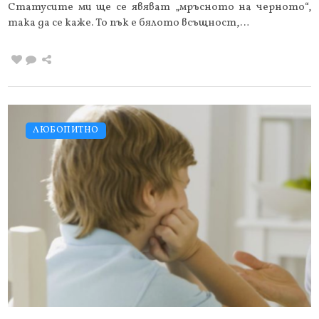
Статусите ми ще се явяват „мръсното на черното“,
така да се каже. То пък е бялото всъщност,…
ЛЮБОПИТНО