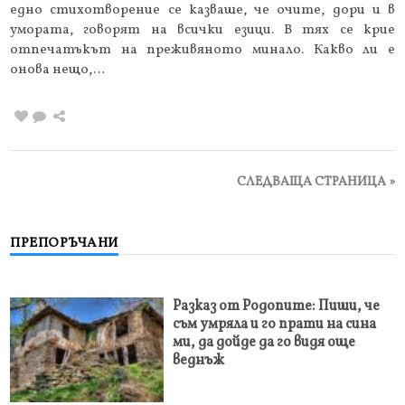
едно стихотворение се казваше, че очите, дори и в
умората, говорят на всички езици. В тях се крие
отпечатъкът на преживяното минало. Какво ли е
онова нещо,…
СЛЕДВАЩА СТРАНИЦА »
ПРЕПОРЪЧАНИ
Разказ от Родопите: Пиши, че
съм умряла и го прати на сина
ми, да дойде да го видя още
веднъж