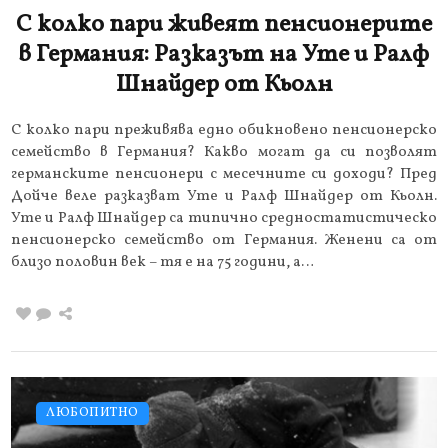
С колко пари живеят пенсионерите
в Германия: Разказът на Уте и Ралф
Шнайдер от Кьолн
С колко пари преживява едно обикновено пенсионерско
семейство в Германия? Какво могат да си позволят
германските пенсионери с месечните си доходи? Пред
Дойче веле разказват Уте и Ралф Шнайдер от Кьолн.
Уте и Ралф Шнайдер са типично средностатистическо
пенсионерско семейство от Германия. Женени са от
близо половин век – тя е на 75 години, а…
ЛЮБОПИТНО