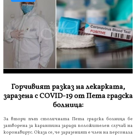
Горчивият разказ на лекарката,
заразена с COVID-19 от Пета градска
болница:
За втори път столичната Пета градска болница бе
затворена за карантина заради положителен случай на
коронавирус. Оказа се, че заразеният е член на персонала