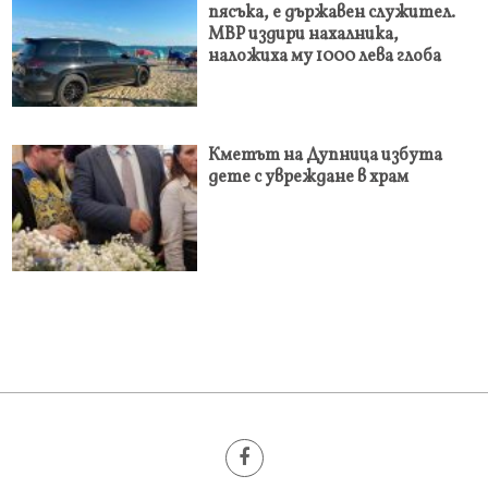
пясъка, е държавен служител.
МВР издири нахалника,
наложиха му 1000 лева глоба
Кметът на Дупница избута
дете с увреждане в храм