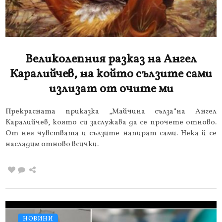
Великолепния разказ на Ангел
Каралийчев, на който сълзите сами
излизат от очите ми
Прекрасната приказка „Майчина сълза“на Ангел
Каралийчев, която си заслужава да се прочете отново.
От нея чувствата и сълзите напират сами. Нека й се
насладим отново всички.
НОВИНИ