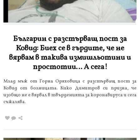
Българин с разстърващ пост за
Ковид: Биех се в гърдите, че не
вярвам в такива измишльотини и
простотии… А сега!
Млад мъж от Горна Оряховица с разстърващ пост за
Ковид от болницата. Кико Димитров си призна, че
изобщо не е вярвал в твърденията за коронавируса и сега
съжалява.