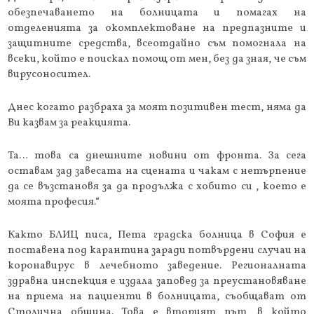
обезпечаването на болницата и помагах на
отделенията за окомплектоване на предпазните и
защитните средства, всеотдайно съм помогнала на
всеки, който е поискал помощ от мен, без да зная, че съм
вирусоносител.
Днес когато разбраха за моят позитивен тест, няма да
Ви казвам за реакцията.
Та… това са днешните новини от фронта. За сега
оставам зад завесата на сцената и чакам с нетърпение
да се възстановя за да продължа с хобито си , което е
моята професия.“
Както БЛИЦ писа, Пета градска болница в София е
поставена под карантина заради потвърдени случаи на
коронавирус в лечебното заведение. Регионалната
здравна инспекция е издала заповед за преустановяване
на приема на пациенти в болницата, съобщават от
Столична община. Това е вторият път, в който