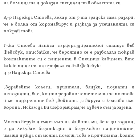
на болницата и доказан специалист в областта си.
Д-р Надежда Стоева, лекар от 5-та градска сама разкри,
че е болна от коронавирус и разказа за усещанията си
покрай това.
Г-жа Стоева написа сърцераздирателен статус във
Фейсбук, описвайки, че вероятно се е разболяла покрай
контактите си с пациенти в Спешния кабинет. Ето
какво пише тя на профила си във Фейсбук:
д-р Надежда Стоева
„Здравейте колеги, приятели, близки, познати и
непознати, Вие, които редовно четете моите постове
и ме подкрепяте във „войната „с вируса с красиво име
Корона . Искам да Ви информирам,че аз вече съм заразена.
Моето верую и смисълът на живота ми, вече 30 години,
е да лекувам безотказно и безусловно пациентите,
имащи нужда от моята помощ. Това е причината, която