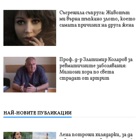
Съгрешила съпруга: Животът
ми върна тъпкано злото, което
самата причиних на друга жена
Проф. д-р Златимир Коларов за
ревматичните заболявания:
Милиони хора по света
страдат от артрит
НАЙ-НОВИТЕ ПУБЛИКАЦИИ
Лена потроши хилядарки, за да