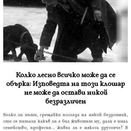
Колко лесно всичко може да се
обърка: Изповедта на този клошар
не може да остави никой
безразличен
Колко ли пъти, срещайки погледа на някой бездомник,
сте се питали какъв ли е бил животът му, дали е имал
семейство, професия… живял ли е някога другояче? В