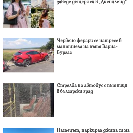
заведе дъщеря си в „Дисниленд“
Червено ферари се натресе в
мантинела на пътя Варна-
Бургас
Стрелба по автобус с пътници
в български град
Наглецът, паркирал джипа си на