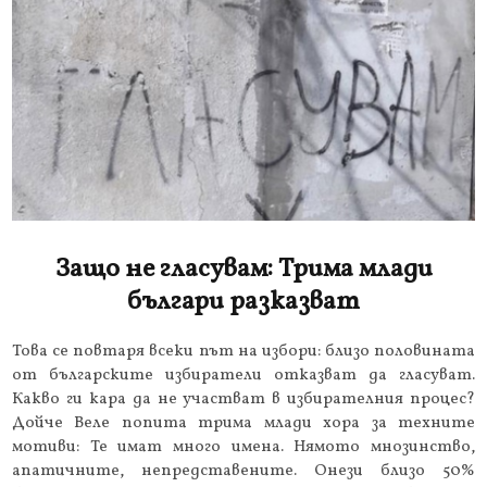
Защо не гласувам: Трима млади
българи разказват
Това се повтаря всеки път на избори: близо половината
от българските избиратели отказват да гласуват.
Какво ги кара да не участват в избирателния процес?
Дойче Веле попита трима млади хора за техните
мотиви: Те имат много имена. Нямото мнозинство,
апатичните, непредставените. Онези близо 50%