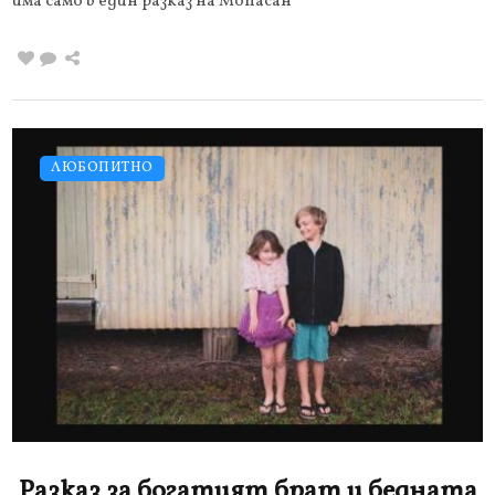
има само в един разказ на Мопасан
ЛЮБОПИТНО
Разказ за богатият брат и бедната