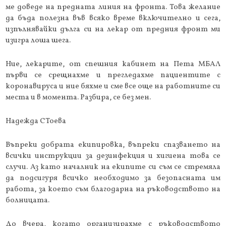
ме доведе на предната линия на фронта. Това желание
да бъда полезна във всяко време включително и сега,
изпълнявайки дълга си на лекар от предния фронт ми
изигра лоша шега.
Ние, лекарите, от спешния кабинет на Пета МБАЛ
първи се срещнахме и прегледахме пациентите с
коронавируса и ние бяхме и сме все още на работните си
места и в момента. Разбира, се без мен.
Надежда СТоева
Въпреки добрата екипировка, въпреки спазването на
всички инструкции за дезинфекция и хигиена това се
случи. Аз като началник на екипите си съм се стремяла
да подсигуря всичко необходимо за безопасната им
работа, за което съм благодарна на ръководството на
болницата.
До вчера, когато организирахме с ръководството