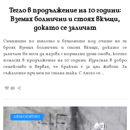
Тегло в продължение на 10 години:
Вземах болнични и стоях вкъщи,
докато се заличат
Синините по тялото и бушоните под очите не ги
броях Вземах болнични и стоях вкъщи, докато се
заличат Не мога да назова с нормални думи онова, което
понасях в продължение на 10 години. Израснах в добро
семейство и вярвах, че бракът е за цял живот. За
съжаление при мен не стана така. С Ангел се…
ЛЮБОПИТНО