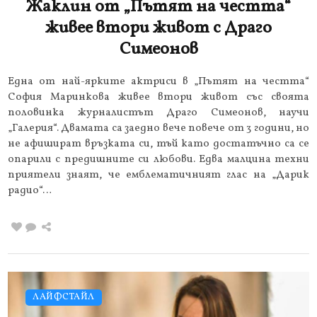
Жаклин от „Пътят на честта“
живее втори живот с Драго
Симеонов
Една от най-ярките актриси в „Пътят на честта“
София Маринкова живее втори живот със своята
половинка журналистът Драго Симеонов, научи
„Галерия“. Двамата са заедно вече повече от 3 години, но
не афишират връзката си, тъй като достатъчно са се
опарили с предишните си любови. Едва малцина техни
приятели знаят, че емблематичният глас на „Дарик
радио“…
ЛАЙФСТАЙЛ