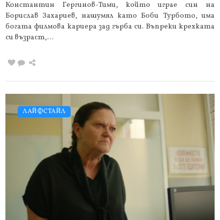
Константин Гергинов-Тими, който играе син на
Борислав Захариев, нашумял като Боби Турбото, има
богата филмова кариера зад гърба си. Въпреки крехката
си възраст,…
ЛАЙФСТАЙЛ