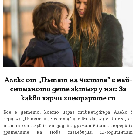
Алекс от „Пътят на честта” е най-
сниманото дете актьор у нас: За
какво харчи хонорарите си
Кое е детето, което играе тийнейджъра Алекс в
сериала „Пътят на честта” и с връзки ли е в него, се
питат от първия епизод на драматичната поредица
зрителите на Нова телевизия. 14-годишният