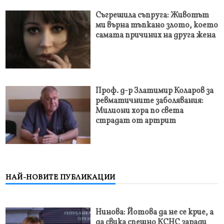
Съгрешила съпруга: Животът
ми върна тъпкано злото, което
самата причиних на друга жена
Проф. д-р Златимир Коларов за
ревматичните заболявания:
Милиони хора по света
страдат от артрит
НАЙ-НОВИТЕ ПУБЛИКАЦИИ
Нинова: Йотова да не се крие, а
да свика спешно КСНС заради