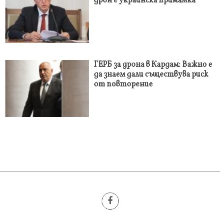
дрон е украинска примамка
ГЕРБ за дрона в Кардам: Важно е
да знаем дали съществува риск
от повторение