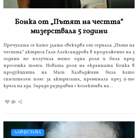
Бонка от „Пътят на честта“
мизерствала 5 години
Прочулата се като злата свекърва от сериала „Пътя на
честта“ актриса Галя Александрова в продължение на 5
години не получила нито една роля и била пред
просешка тояга. Новата роля на екранната Бонка в
продукцията на Маги Халваджиян била като
спасителен пояс за актрисата, преминала през 9-те
кръга на ада. Заради разправии с колектива на…
ЛАЙФСТАЙЛ