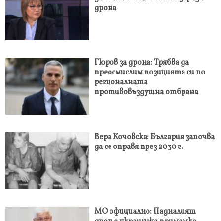
дрона
Гюров за дрона: Трябва да
преосмислим позицията си по
регионалната
противовъздушна отбрана
Вера Кочовска: България започва
да се оправя през 2030 г.
МО официално: Падналият