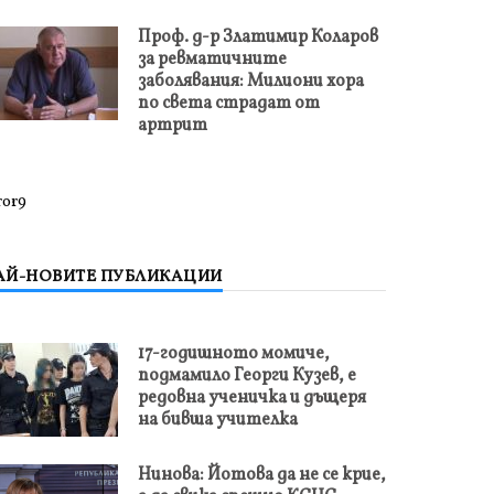
Проф. д-р Златимир Коларов
за ревматичните
заболявания: Милиони хора
по света страдат от
артрит
ror9
АЙ-НОВИТЕ ПУБЛИКАЦИИ
17-годишното момиче,
подмамило Георги Кузев, е
редовна ученичка и дъщеря
на бивша учителка
Нинова: Йотова да не се крие,