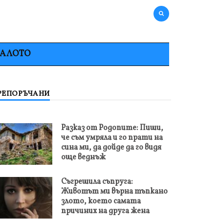
НАЛОТО
РЕПОРЪЧАНИ
Разказ от Родопите: Пиши,
че съм умряла и го прати на
сина ми, да дойде да го видя
още веднъж
Съгрешила съпруга:
Животът ми върна тъпкано
злото, което самата
причиних на друга жена