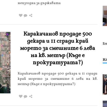
неизгодна за държавата
Каракачанов продаде 500
декара и 11 сгради край
Er
морето за смешните 6 лева
на кв. метър (Къде е
Н
прокуратурата?)
Каракачанов продаде 500 декара и 11 сгради
край морето за смешните 6 лева на кв.
метър (Къде е прокуратурата?)