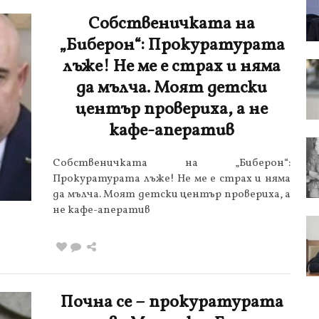
Собственичката на
„Биберон“: Прокуратурата
лъже! Не ме е страх и няма
да мълча. Моят детски
център провериха, а не
кафе-аператив
Собственичката на „Биберон“:
Прокуратурата лъже! Не ме е страх и няма
да мълча. Моят детски център провериха, а
не кафе-аператив
Почна се – прокуратурата