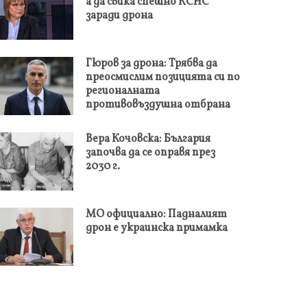
а да свика спешно КСНС
заради дрона
Гюров за дрона: Трябва да
преосмислим позицията си по
регионалната
противовъздушна отбрана
Вера Кочовска: България
започва да се оправя през
2030 г.
МО официално: Падналият
дрон е украинска примамка