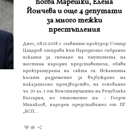
погва Марешки, Елена
Йончева и още 4 депутати
за много тежки
престъпления
Днес, 08.11.2018 г. главният прокурор Сотир
Цацаров отправи към Народното събрание
искания за снемане на имунитета на
шестима народни представители, обяви
прокуратурата на сайта си. Исканията
касаят разрешение за възбуждане на
наказателно производство, на основание
чл. 70 ал. 1 от Конституцията на Република
България, по отношение на: – Георги
Михайлов, народен представител от ПГ
„БСП…