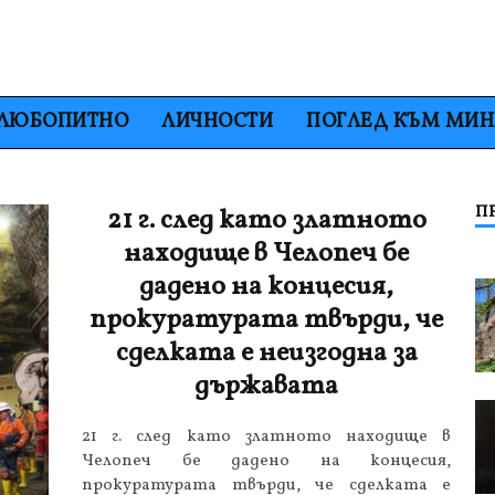
ЛЮБОПИТНО
ЛИЧНОСТИ
ПОГЛЕД КЪМ МИ
П
21 г. след като златното
находище в Челопеч бе
дадено на концесия,
прокуратурата твърди, че
сделката е неизгодна за
държавата
21 г. след като златното находище в
Челопеч бе дадено на концесия,
прокуратурата твърди, че сделката е