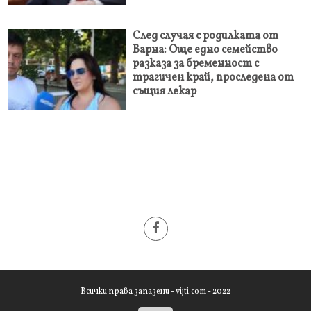
След случая с родилката от
Варна: Още едно семейство
разказа за бременност с
трагичен край, проследена от
същия лекар
Всички права запазени - vijti.com - 2022