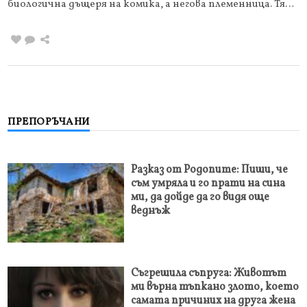
биологична дъщеря на комика, а негова племенница. Тя…
ПРЕПОРЪЧАНИ
Разказ от Родопите: Пиши, че
съм умряла и го прати на сина
ми, да дойде да го видя още
веднъж
Съгрешила съпруга: Животът
ми върна тъпкано злото, което
самата причиних на друга жена