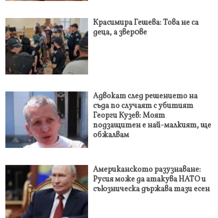
Красимира Гешева: Това не са
деца, а звер0ве
Адвокат след решението на
съда по случаят с убитият
Георги Кузев: Моят
подзащитен е най-малкият, ще
обжалвам
Американското разузнаване:
Русия може да атакува НАТО и
съюзническа държава тази есен