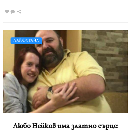
ЛАЙФСТАЙЛ
Любо Нейков има златно сърце: