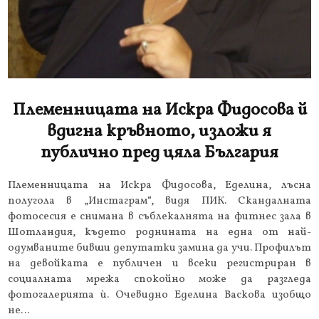
Племенницата на Искра Фидосова й
вдигна кръвното, изложи я
публично пред цяла България
Племенницата на Искра Фидосова, Еделина, лъсна
полугола в „Инстаграм“, видя ПИК. Скандалната
фотосесия е снимана в съблекалнята на фитнес зала в
Шотландия, където роднината на една от най-
одумваните бивши депутатки замина да учи. Профилът
на девойката е публичен и всеки регистриран в
социалната мрежа спокойно може да разгледа
фотогалерията ѝ. Очевидно Еделина Васкова изобщо
не…