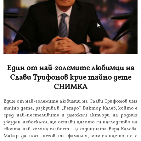
Един от най-големите любимци на
Слави Трифонов крие тайно дете
СНИМКА
Един от най-големите любимци на Слави Трифонов има
тайно дете, разкрива в. „Ретро“. Виктор Калев, който е
сред най-пестеливите и заможни актьори на родния
звезден небосклон, ще остави цялото си наследство на
своята най-голяма слабост – 9-годишната Вяра Калева.
Макар да носи неговата фамилия, момиченцето не е