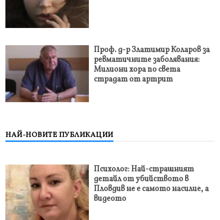
Проф. д-р Златимир Коларов за
ревматичните заболявания:
Милиони хора по света
страдат от артрит
НАЙ-НОВИТЕ ПУБЛИКАЦИИ
Психолог: Най-страшният
детайл от убийството в
Пловдив не е самото насилие, а
видеото