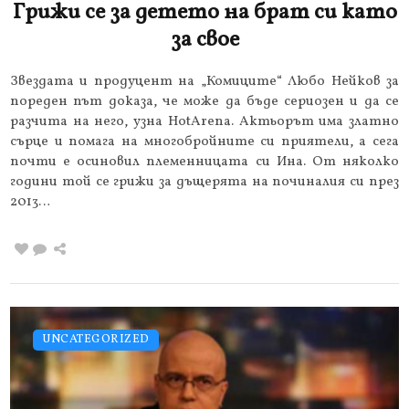
Грижи се за детето на брат си като
за свое
Звездата и продуцент на „Комиците“ Любо Нейков за
пореден път доказа, че може да бъде сериозен и да се
разчита на него, узна HotArena. Актьорът има златно
сърце и помага на многобройните си приятели, а сега
почти е осиновил племенницата си Ина. От няколко
години той се грижи за дъщерята на починалия си през
2013…
UNCATEGORIZED