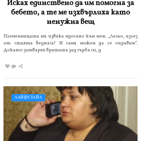
Исках единствено да им помогна за
бебето, а те ме изхвърлиха като
ненужна вещ
Племенницата ми извика ядосано към мен: „Лельо, излез
от стаята веднага! И сами можем да се оправим“.
Докато затварях вратата зад гърба си, д
ЛАЙФСТАЙЛ