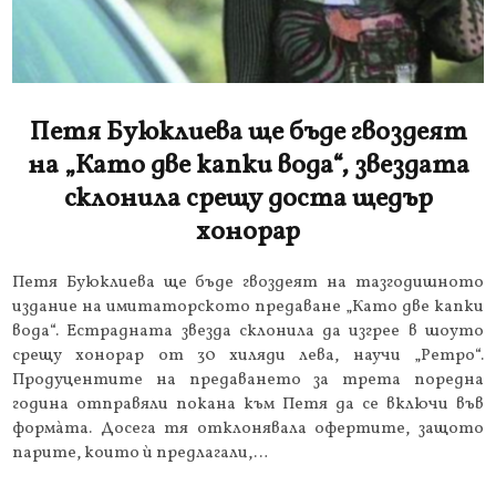
Петя Буюклиева ще бъде гвоздеят
на „Като две капки вода“, звездата
склонила срещу доста щедър
хонорар
Петя Буюклиева ще бъде гвоздеят на тазгодишното
издание на имитаторското предаване „Като две капки
вода“. Естрадната звезда склонила да изгрее в шоуто
срещу хонорар от 30 хиляди лева, научи „Ретро“.
Продуцентите на предаването за трета поредна
година отправяли покана към Петя да се включи във
формàта. Досега тя отклонявала офертите, защото
парите, които ѝ предлагали,…