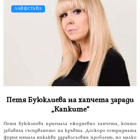
ЛАЙФСТАЙЛ
Петя Буюклиева на хапчета заради
„Капките“
Петя Буюклиева приемала ежедневно хапчета, които
забавяли съсирването на кръвта. Доскоро естрадната
фурия нямала никакви здравословни проблеми, но малко