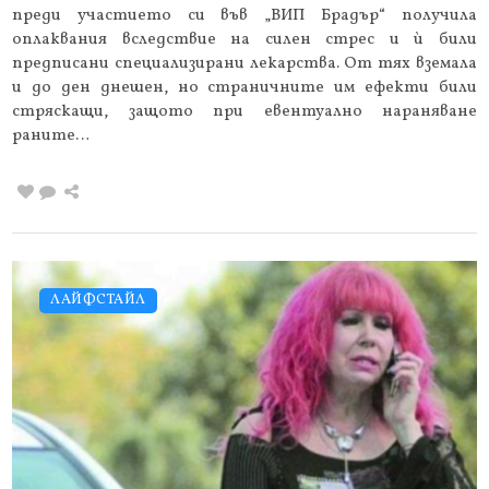
преди участието си във „ВИП Брадър“ получила
оплаквания вследствие на силен стрес и ѝ били
предписани специализирани лекарства. От тях вземала
и до ден днешен, но страничните им ефекти били
стряскащи, защото при евентуално нараняване
раните…
ЛАЙФСТАЙЛ