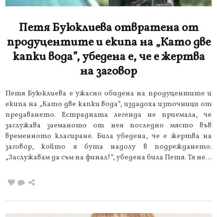
Петя Буюклиева отвратена от
продуцентите и екипа на „Като две
капки вода”, убедена е, че е жертва
на заговор
Петя Буюклиева е ужасно обидена на продуцентите и
екипа на „Като две капки вода”, издадоха източници от
предаването. Естрадната легенда не приемала, че
заслужава заеманото от нея последно място във
временното класиране. Била убедена, че е жертва на
заговор, който я бута надолу в подреждането.
„Заслужавам да съм на финал!”, убедена била Петя. Тя не…