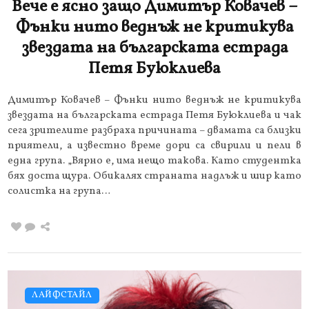
Вече е ясно защо Димитър Ковачев –
Фънки нито веднъж не критикува
звездата на българската естрада
Петя Буюклиева
Димитър Ковачев – Фънки нито веднъж не критикува
звездата на българската естрада Петя Буюклиева и чак
сега зрителите разбраха причината – двамата са близки
приятели, а известно време дори са свирили и пели в
една група. „Вярно е, има нещо такова. Като студентка
бях доста щура. Обикалях страната надлъж и шир като
солистка на група…
ЛАЙФСТАЙЛ