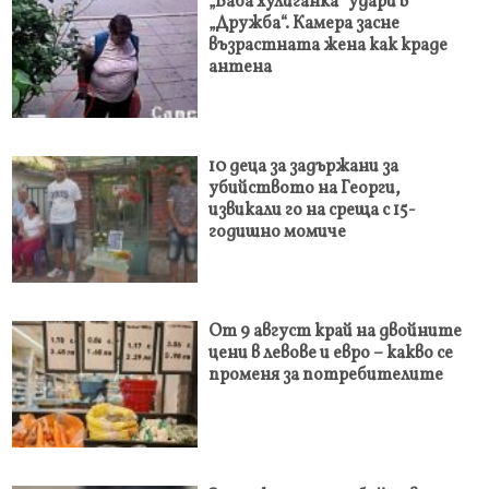
„Баба хулиганка“ удари в
„Дружба“. Камера засне
възрастната жена как краде
антена
10 деца за задържани за
убийството на Георги,
извикали го на среща с 15-
годишно момиче
От 9 август край на двойните
цени в левове и евро – какво се
променя за потребителите