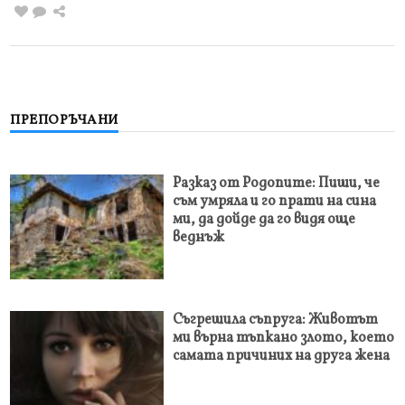
ПРЕПОРЪЧАНИ
Разказ от Родопите: Пиши, че
съм умряла и го прати на сина
ми, да дойде да го видя още
веднъж
Съгрешила съпруга: Животът
ми върна тъпкано злото, което
самата причиних на друга жена