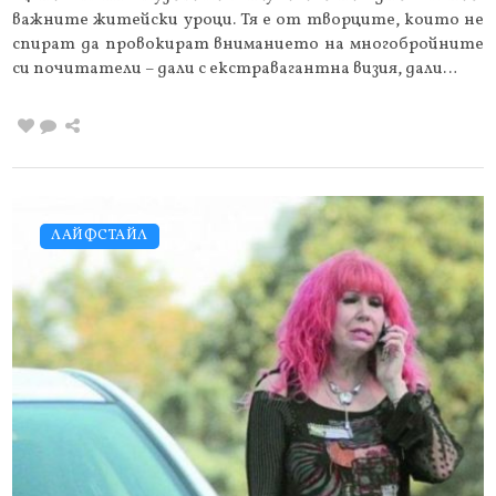
важните житейски уроци. Тя е от творците, които не
спират да провокират вниманието на многобройните
си почитатели – дали с екстравагантна визия, дали…
ЛАЙФСТАЙЛ