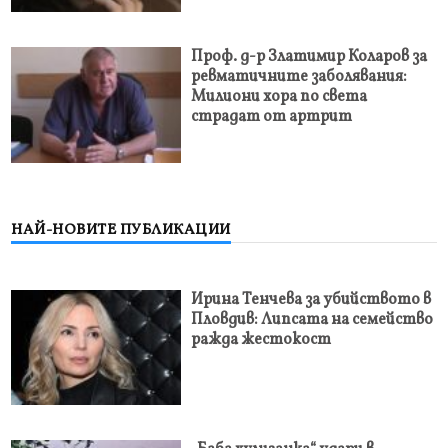
Проф. д-р Златимир Коларов за
ревматичните заболявания:
Милиони хора по света
страдат от артрит
НАЙ-НОВИТЕ ПУБЛИКАЦИИ
Ирина Тенчева за убийството в
Пловдив: Липсата на семейство
ражда жестокост