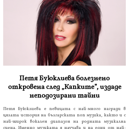
Петя Буюклиева болезнено
откровена след „Капките”, издаде
неподозирани тайни
Петя Буюклиева е певицата с най-много награди в
цялата история на българската поп музика, както и с
най-широк вокален диапазон на родната музикална
сцена. Именно музиката я научава и на едни от най-