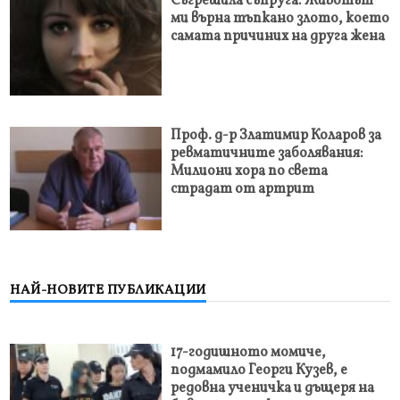
Съгрешила съпруга: Животът
ми върна тъпкано злото, което
самата причиних на друга жена
Проф. д-р Златимир Коларов за
ревматичните заболявания:
Милиони хора по света
страдат от артрит
НАЙ-НОВИТЕ ПУБЛИКАЦИИ
17-годишното момиче,
подмамило Георги Кузев, е
редовна ученичка и дъщеря на