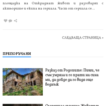
площадка на Откраднат живот и разговарях с
актьорите и екипа на сериала. Част от сериала се…
СЛЕДВАЩА СТРАНИЦА »
ПРЕПОРЪЧАНИ
Разказ от Родопите: Пиши, че
съм умряла и го прати на сина
ми, да дойде да го видя още
веднъж