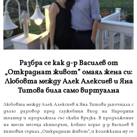
Разбра се как д-р Василев от
„Откраднат живот” омаял жена си:
Любовта между Алек Алексиев и Яна
Титова била само виртуална
Любовта между Алек Алексиев и Яна Титова започнала с
дълъг разговор пред служебния вход на Народния
театър и продължила със скайп връзка. В продължение
на шест месеца актьорът, който играе д-р Василев в
хитовия сериал „Откраднат живот”, и колежката му се