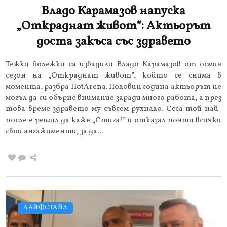
Владо Карамазов напуска
„Откраднат живот“: Актьорът
доста закъса със здравето
Тежки болежки са извадили Владо Карамазов от осмия
сезон на „Откраднат живот”, който се снима в
момента, разбра HotArena. Половин година актьорът не
могъл да си обърне внимание заради много работа, а през
това време здравето му съвсем рухнало. Сега той най-
после е решил да каже „Стига!” и отказал почти всички
свои ангажименти, за да…
ЛАЙФСТАЙЛ