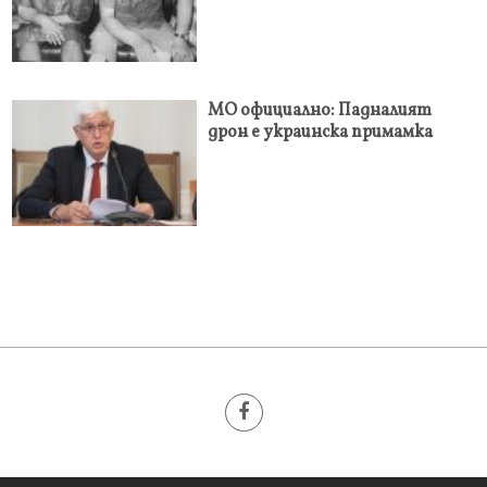
МО официално: Падналият
дрон е украинска примамка