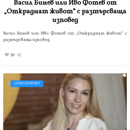
Васил Бинев или Иво Фотев от
„Откраднат живот“ с разтърсваща
изповед
Васил Бинев или Иво Фотев от „Откраднат живот“ с
разтърсваща изповед
ЛЮБОПИТНО