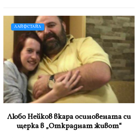
ЛАЙФСТАЙЛ
Любо Нейков вкара осиновената си
щерка в „Откраднат живот“