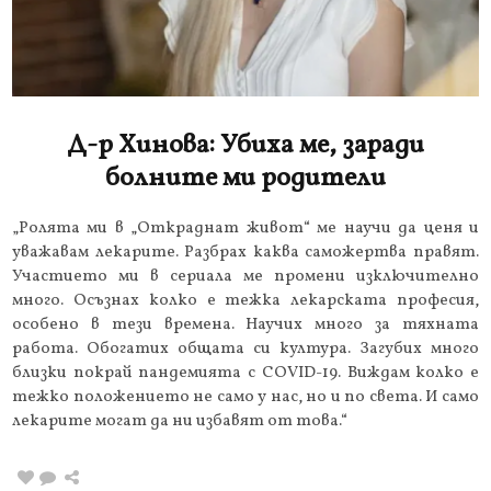
Д-р Хинова: Убиха ме, заради
болните ми родители
„Ролята ми в „Откраднат живот“ ме научи да ценя и
уважавам лекарите. Разбрах каква саможертва правят.
Участието ми в сериала ме промени изключително
много. Осъзнах колко е тежка лекарската професия,
особено в тези времена. Научих много за тяхната
работа. Обогатих общата си култура. Загубих много
близки покрай пандемията с COVID-19. Виждам колко е
тежко положението не само у нас, но и по света. И само
лекарите могат да ни избавят от това.“