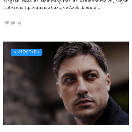
гледали само на мониторите на лаптопите си, научи
HotArena Причината била, че Алек, който…
ЛАЙФСТАЙЛ