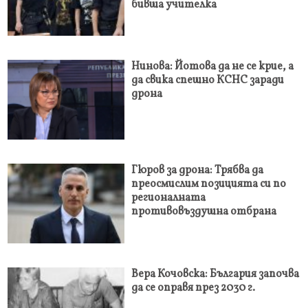
бивша учителка
Нинова: Йотова да не се крие, а
да свика спешно КСНС заради
дрона
Гюров за дрона: Трябва да
преосмислим позицията си по
регионалната
противовъздушна отбрана
Вера Кочовска: България започва
да се оправя през 2030 г.