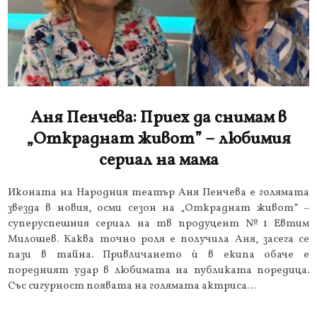
Аня Пенчева: Приех да снимам в
„Откраднат живот” – любимия
сериал на мама
Иконата на Народния театър Аня Пенчева е голямата
звезда в новия, осми сезон на „Откраднат живот” –
суперуспешния сериал на тв продуцент №1 Евтим
Милошев. Каква точно роля е получила Аня, засега се
пази в тайна. Привличането ѝ в екипа обаче е
поредният удар в любимата на публиката поредица.
Със сигурност появата на голямата актриса…