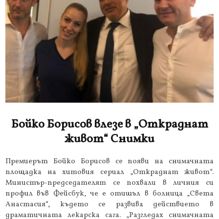
Бойко Борисов влезе в „Откраднат
живот“ Снимки
Премиерът Бойко Борисов се появи на снимачната
площадка на хитовия сериал „Откраднат живот“.
Министър-председателят се похвали в личния си
профил във Фейсбук, че е отишъл в болница „Света
Анастасия“, където се развива действието в
драматичната лекарска сага. „Разгледах снимачната