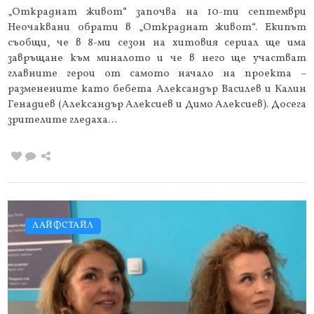
„Откраднат живот“ започва на 10-ти септември
Неочаквани обрати в „Откраднат живот“. Екипът
съобщи, че в 8-ми сезон на хитовия сериал ще има
завръщане към миналото и че в него ще участват
главните герои от самото начало на проекта –
разменените като бебета Александър Василев и Калин
Генадиев (Александър Алексиев и Димо Алексиев). Досега
зрителите гледаха…
ЛАЙФСТАЙЛ