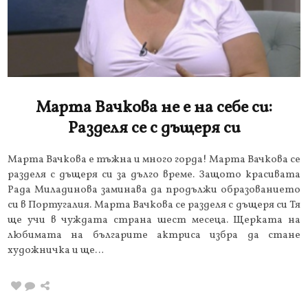
Марта Вачкова не е на себе си:
Разделя се с дъщеря си
Марта Вачкова е тъжна и много горда! Марта Вачкова се
разделя с дъщеря си за дълго време. Защото красивата
Рада Миладинова заминава да продължи образованието
си в Португалия. Марта Вачкова се разделя с дъщеря си Тя
ще учи в чуждата страна шест месеца. Щерката на
любимата на българите актриса избра да стане
художничка и ще…