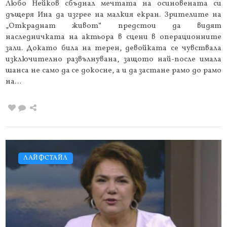
Любо Нейков сбъднал мечтата на осиновената си
дъщеря Ина да изгрее на малкия екран. Зрителите на
„Откраднат живот“ предстои да видят
наследничката на актьора в сцени в операционните
зали. Докато била на терен, девойката се чувствала
изключително развълнувана, защото най-после имала
шанса не само да се докосне, а и да застане рамо до рамо
на…
ЛАЙФСТАЙЛ