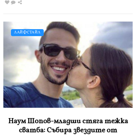
ЛАЙФСТАЙЛ
Наум Шопов-младши стяга тежка
сватба: Събира звездите от