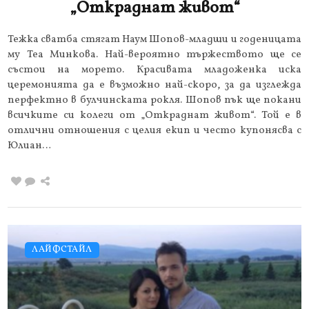
„Откраднат живот“
Тежка сватба стягат Наум Шопов-младши и годеницата
му Теа Минкова. Най-вероятно тържеството ще се
състои на морето. Красивата младоженка иска
церемонията да е възможно най-скоро, за да изглежда
перфектно в булчинската рокля. Шопов пък ще покани
всичките си колеги от „Откраднат живот“. Той е в
отлични отношения с целия екип и често купонясва с
Юлиан…
ЛАЙФСТАЙЛ