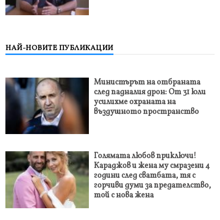
НАЙ-НОВИТЕ ПУБЛИКАЦИИ
Министърът на отбраната
след падналия дрон: От 31 юли
усилихме охраната на
въздушното пространство
Голямата любов приключи!
Караджов и жена му смразени 4
години след сватбата, тя с
горчиви думи за предателство,
той с нова жена