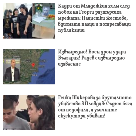
Кадри от Младежкия хълм след
побоя на Георги разтърсиха
мрежата: Нацистки жестове,
вдигнати палци и потресаващи
публикации
Извънредно! Боен дрон удари
България! Радев с извънредно
изявление
Генка Шикерова за бруталното
убийство в Пловдив: Съдът бяга
от педофили, а уличните
екзекутори убиват!