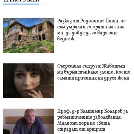
ПРЕПОРЪЧАНИ
Разказ от Родопите: Пиши, че
съм умряла и го прати на сина
ми, да дойде да го видя още
веднъж
Съгрешила съпруга: Животът
ми върна тъпкано злото, което
самата причиних на друга жена
Проф. д-р Златимир Коларов за
ревматичните заболявания:
Милиони хора по света
страдат от артрит