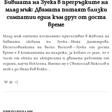
Бившата на Зуека в прегръдките на
млад мъж: Двамата питаят близки
симпатии един към друг от доста
време
Млад мъж отчита постоянно присъствие в живота на
бившата любима на Зуека—Нина Димитрова.
Експоловинката на Васил Василев—Зуека от доста
време е в компанията на младежа, за който се знае, че е
част от екипа на актрисата и двамата работят от
години, научи HotArena. Името му е Светослав Николов и
той е до Нина във всяко…