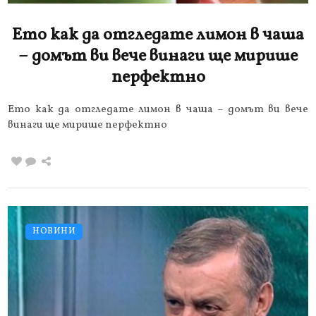
Ето как да отгледате лимон в чаша
– домът ви вече винаги ще мирише
перфектно
Ето как да отгледате лимон в чаша – домът ви вече
винаги ще мирише перфектно
НОВИНИ