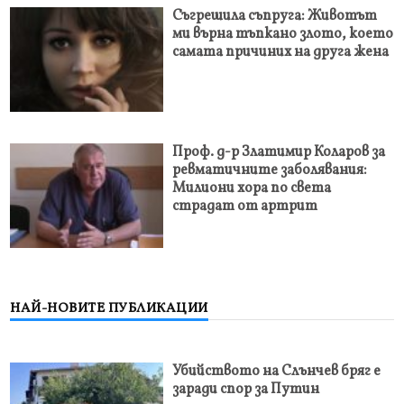
Съгрешила съпруга: Животът
ми върна тъпкано злото, което
самата причиних на друга жена
Проф. д-р Златимир Коларов за
ревматичните заболявания:
Милиони хора по света
страдат от артрит
НАЙ-НОВИТЕ ПУБЛИКАЦИИ
Убийството на Слънчев бряг е
заради спор за Путин