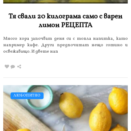
Тя свали 20 килограма само с варен
лимон РЕЦЕПТА
Много хора започват деня си с топла напитка, като
например кафе. Други предпочитат нещо готино и
освежаващо. И двете нап
ЛЮБОПИТНО