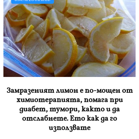
Замразеният лимон е по-мощен от
химиотерапията, помага при
диабет, тумори, както и да
отслабнете. Ето как да го
използвате