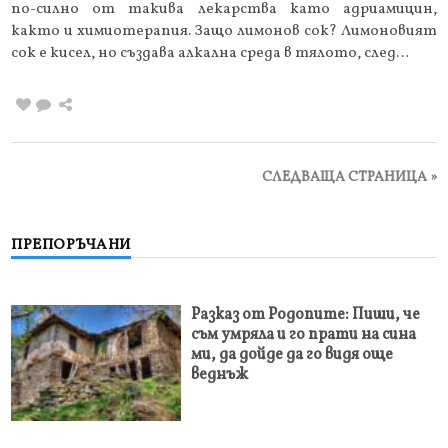
по-силно от такива лекарства като адриамицин,
както и химиотерапия. Защо лимонов сок? Лимоновият
сок е кисел, но създава алкална среда в тялото, след…
СЛЕДВАЩА СТРАНИЦА »
ПРЕПОРЪЧАНИ
Разказ от Родопите: Пиши, че
съм умряла и го прати на сина
ми, да дойде да го видя още
веднъж