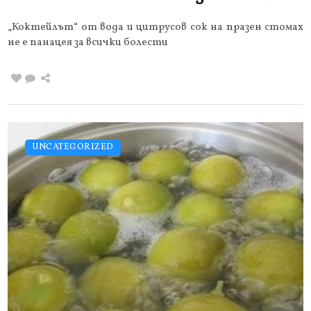
„Коктейлът“ от вода и цитрусов сок на празен стомах
не е панацея за всички болести
UNCATEGORIZED