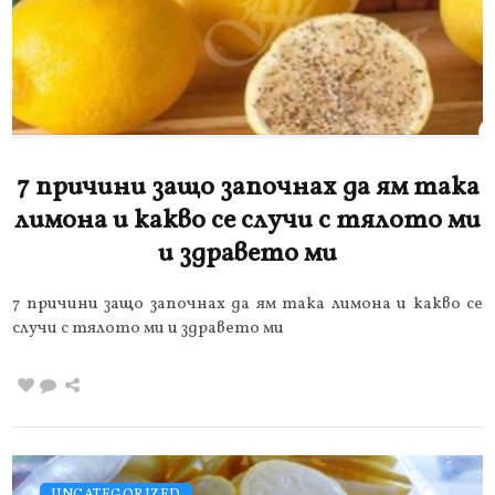
7 причини защо започнах да ям така
лимона и какво се случи с тялото ми
и здравето ми
7 причини защо започнах да ям така лимона и какво се
случи с тялото ми и здравето ми
UNCATEGORIZED