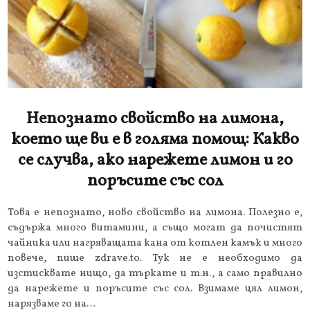
Непознато свойство на лимона,
което ще ви е в голяма помощ: Какво
се случва, ако нарежете лимон и го
поръсите със сол
Това е непознато, ново свойство на лимона. Полезно е,
съдържа много витамини, а също могат да почистят
чайника или нагряващата кана от котлен камък и много
повече, пише zdrave.to. Тук не е необходимо да
изстисквате нищо, да търкате и т.н., а само правилно
да нарежете и поръсите със сол. Взимаме цял лимон,
нарязваме го на…