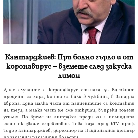
Кантарджиев: При болно гърло и от
коронавирус – вземете след закуска
лимон
Днес случаите с коронавирус станаха 51. Високият
процент са хора, които са били в чужбина, в Западна
Европа. Една малка част от пациентите са контакти
на тези, а малка част не сме открили, въпреки големи
усилия. По време на антракса преди 20 г. полицията
също оказваше съдействие. Това каза пред bTV проф.
Тодор Кантарджиев, директор на Националния център
по заразни и паразитни болести.