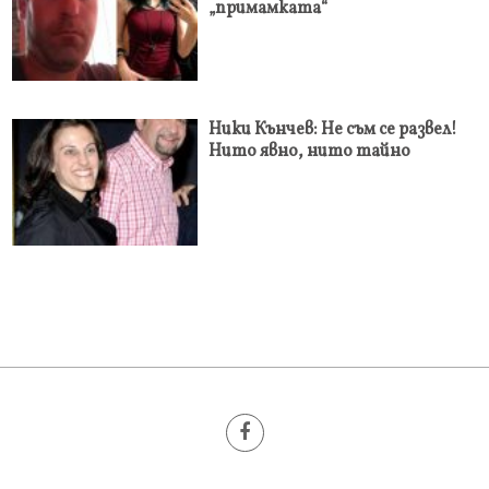
„примамката“
Ники Кънчев: Не съм се развел!
Нито явно, нито тайно