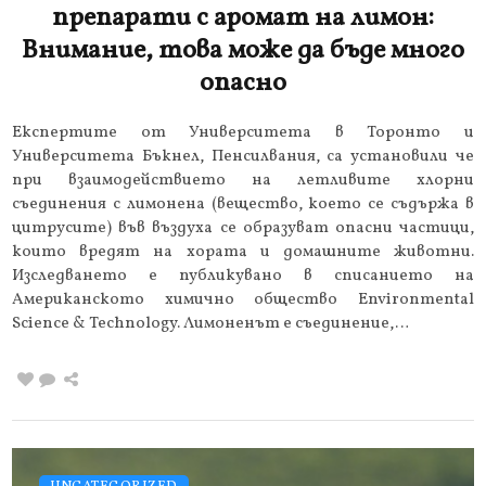
препарати с аромат на лимон:
Внимание, това може да бъде много
опасно
Експертите от Университета в Торонто и
Университета Бъкнел, Пенсилвания, са установили че
при взаимодействието на летливите хлорни
съединения с лимонена (вещество, което се съдържа в
цитрусите) във въздуха се образуват опасни частици,
които вредят на хората и домашните животни.
Изследването е публикувано в списанието на
Американското химично общество Environmental
Science & Technology. Лимоненът е съединение,…