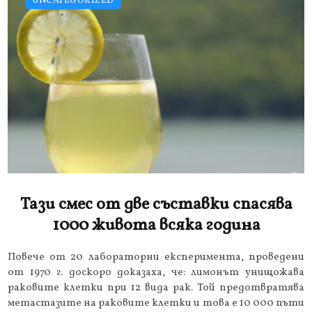
UNCATEGORIZED
Тази смес от две съставки спасява
1000 живота всяка година
Повече от 20 лабораторни експеримента, проведени
от 1970 г. доскоро доказаха, че: лимонът унищожава
раковите клетки при 12 вида рак. Той предотвратява
метастазите на раковите клетки и това е 10 000 пъти