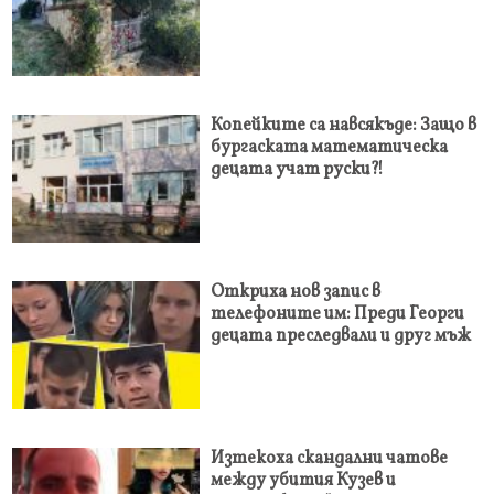
Копейките са навсякъде: Защо в
бургаската математическа
децата учат руски?!
Откриха нов запис в
телефоните им: Преди Георги
децата преследвали и друг мъж
Изтекоха скандални чатове
между убития Кузев и