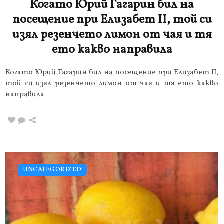
Когато Юрий Гагарин бил на
посещение при Елизабет II, той си
изял резенчето лимон от чая и тя
ето какво направила
Когато Юрий Гагарин бил на посещение при Елизабет II,
той си изял резенчето лимон от чая и тя ето какво
направила
UNCATEGORIZED