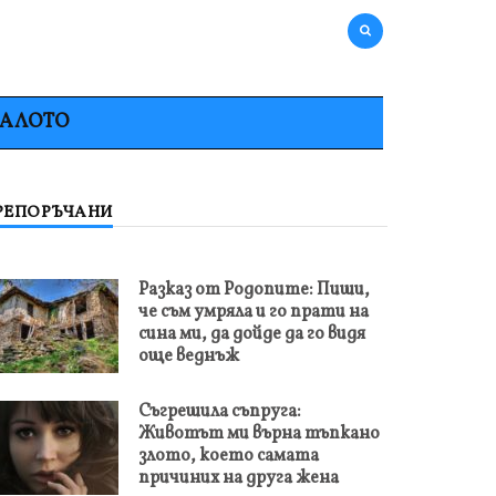
НАЛОТО
РЕПОРЪЧАНИ
Разказ от Родопите: Пиши,
че съм умряла и го прати на
сина ми, да дойде да го видя
още веднъж
Съгрешила съпруга:
Животът ми върна тъпкано
злото, което самата
причиних на друга жена