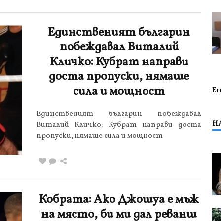
Единственият българин
побеждавал Виталий
Кличко: Кубрат направи
доста пропуски, нямаше
сила и мощност
Er
Единственият българин побеждавал
Н
Виталий Кличко: Кубрат направи доста
пропуски, нямаше сила и мощност
Кобрата: Ако Джошуа е мъж
на място, би ми дал реванш