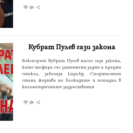
Кубрат Пулев гази закона
Боксьорът Кубрат Пулев нагло гази закона,
като шофира със затъмнени задни и предни
стъкла, забеляза Lupa.bg. Спортистът
стана жертва на блокадите и попадна в
километричните задръствания