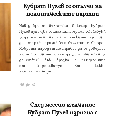
Кубрат Пулев се опълчи на
политическите партии
Най-добрият български боксьор Кубрат
Пулев използва социалната мрежа „Фейсбук“,
за да се опълчи на политическите партии и
да отправи призив към българите. Според
Кобрата народът не трябва да се доверява
на политиците, а сам да „изготви план за
действие“ във връзка с пандемията
от коронавирус. Ето какво
написа боксьорът:
След месеци мълчание
Кубрат Пулев изригна с