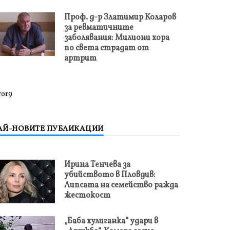
Проф. д-р Златимир Коларов
за ревматичните
заболявания: Милиони хора
по света страдат от
артрит
ror9
АЙ-НОВИТЕ ПУБЛИКАЦИИ
Ирина Тенчева за
убийството в Пловдив:
Липсата на семейство ражда
жестокост
„Баба хулиганка“ удари в