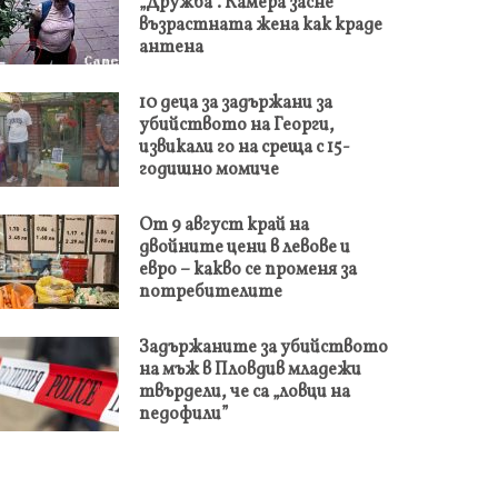
„Дружба“. Камера засне
възрастната жена как краде
антена
10 деца за задържани за
убийството на Георги,
извикали го на среща с 15-
годишно момиче
От 9 август край на
двойните цени в левове и
евро – какво се променя за
потребителите
Задържаните за убийството
на мъж в Пловдив младежи
твърдели, че са „ловци на
педофили”