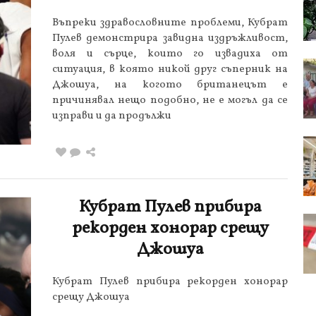
Въпреки здравословните проблеми, Кубрат
Пулев демонстрира завидна издръжливост,
воля и сърце, които го извадиха от
ситуация, в която никой друг съперник на
Джошуа, на когото британецът е
причинявал нещо подобно, не е могъл да се
изправи и да продължи
Кубрат Пулев прибира
рекорден хонорар срещу
Джошуа
Кубрат Пулев прибира рекорден хонорар
срещу Джошуа