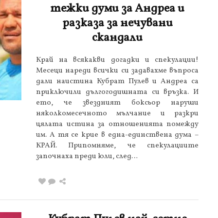
тежки думи за Андреа и
разказа за нечувани
скандали
Край на всякакви догадки и спекулации!
Месеци нареди всички си задавахме въпроса
дали наистина Кубрат Пулев и Андреа са
приключили дългогодишната си връзка. И
ето, че звездният боксьор наруши
няколкомесечното мълчание и разкри
цялата истина за отношенията помежду
им. А тя се крие в една-единствена дума –
КРАЙ. Припомняме, че спекулациите
започнаха преди юли, след…