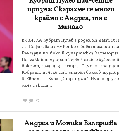
Кубрат Пулев най-сетне
призна: Скарахме се много
крайно с Андреа, тя е
минало
ВИЗИТКА Кубрат Пулев е роден на 4 май 1981
г. в София. Баща му Венко е бивш шампион на
България по бокс в супертежка категория.
По-малкият му брат Тервел също е известен
боксьор, има и 3 сестри. Само 21-годишен
Кобрата печели най-стария боксов турнир
в Европа – Купа „Странджа“. Има над 300
мача с екипа…
Андреа и Моника Валериева