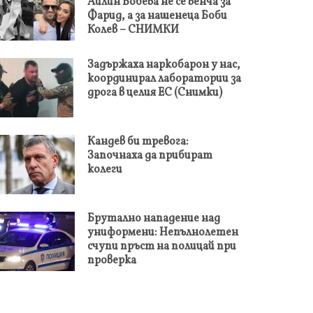
Айлин Бобева не се венча за
Фарид, а за нашенеца Боби
Колев – СНИМКИ
Задържаха наркобарон у нас,
координирал лаборатории за
дрога в целия ЕС (Снимки)
Кандев би тревога:
Започнаха да прибират
колеги
Брутално нападение над
униформени: Непълнолетен
счупи пръст на полицай при
проверка