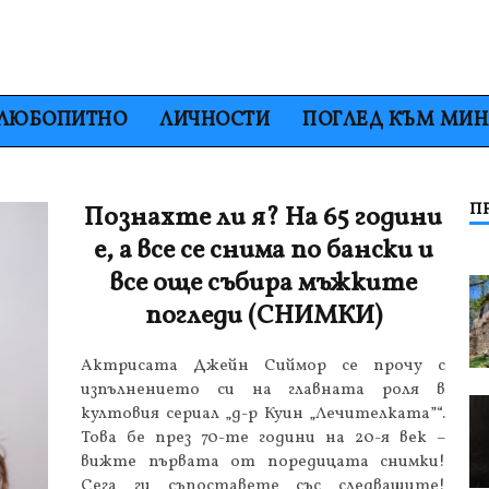
ЛЮБОПИТНО
ЛИЧНОСТИ
ПОГЛЕД КЪМ МИ
П
Познахте ли я? На 65 години
е, а все се снима по бански и
все още събира мъжките
погледи (СНИМКИ)
Актрисата Джейн Сиймор се прочу с
изпълнението си на главната роля в
култовия сериал „д-р Куин „Лечителката”“.
Това бе през 70-те години на 20-я век –
вижте първата от поредицата снимки!
Сега ги съпоставете със следващите!