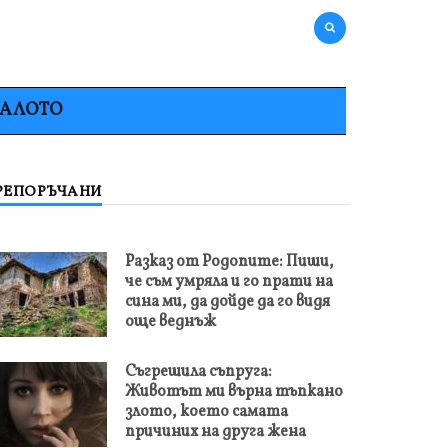
НАЛОТО
РЕПОРЪЧАНИ
Разказ от Родопите: Пиши,
че съм умряла и го прати на
сина ми, да дойде да го видя
още веднъж
Съгрешила съпруга:
Животът ми върна тъпкано
злото, което самата
причиних на друга жена