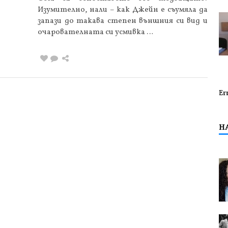
Изумително, нали – как Джейн е съумяла да
запази до такава степен външния си вид и
очарователната си усмивка …
Er
Н