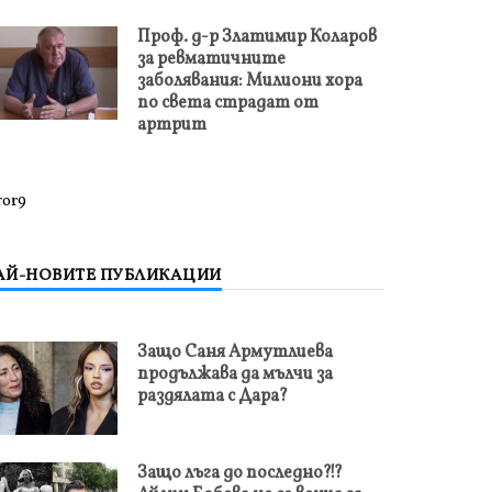
Проф. д-р Златимир Коларов
за ревматичните
заболявания: Милиони хора
по света страдат от
артрит
ror9
АЙ-НОВИТЕ ПУБЛИКАЦИИ
Защо Саня Армутлиева
продължава да мълчи за
раздялата с Дара?
Защо лъга до последно?!?