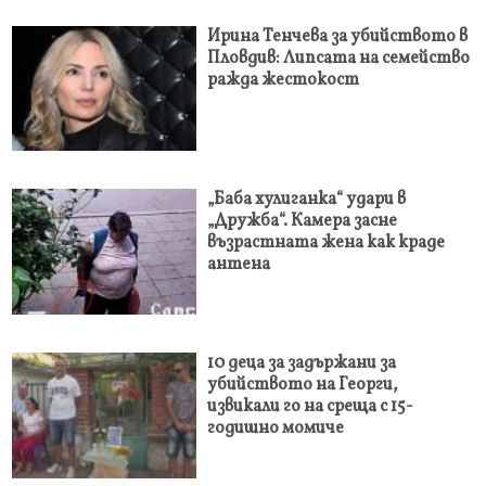
Ирина Тенчева за убийството в
Пловдив: Липсата на семейство
ражда жестокост
„Баба хулиганка“ удари в
„Дружба“. Камера засне
възрастната жена как краде
антена
10 деца за задържани за
убийството на Георги,
извикали го на среща с 15-
годишно момиче