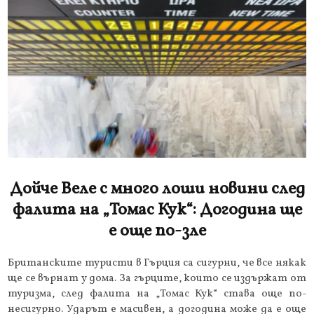
Дойче Веле с много лоши новини след
фалита на „Томас Кук“: Догодина ще
е още по-зле
Британските туристи в Гърция са сигурни, че все някак
ще се върнат у дома. За гърците, които се издържат от
туризма, след фалита на „Томас Кук“ става още по-
несигурно. Ударът е масивен, а догодина може да е още