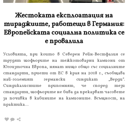
Жестоката експлоатация на
тираджиите, работещи в Германия:
Европейската социална политика се
е провалила
Условията, при които в Северен Рейн-Вестфалия се
трудят шофьорите на тежкотоварни камиони от
Югоизточна Европа, нямат нищо общо със социалните
стандарти, приети от ЕС в края на 2018 г., съобщава
най-големият германски синдикат „Верди“.
Синдикалистите припомнят, че според тези
стандарти, шофьорите не бива да прекарват часовете
за почивка в кабините на камионите. Всъщност, на
практика…