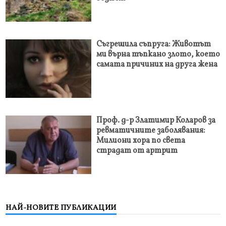
Съгрешила съпруга: Животът
ми върна тъпкано злото, което
самата причиних на друга жена
Проф. д-р Златимир Коларов за
ревматичните заболявания:
Милиони хора по света
страдат от артрит
НАЙ-НОВИТЕ ПУБЛИКАЦИИ