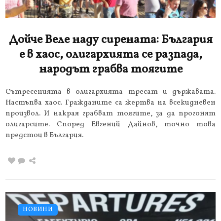
Дойче Веле наду сирената: България
е в хаос, олигархията се разпада,
народът грабва тоягите
Сътресенията в олигархията тресат и държавата.
Настъпва хаос. Гражданите са жертва на всекидневен
произвол. И накрая грабват тоягите, за да прогонят
олигарсите. Според Евгений Дайнов, точно това
предстои в България.
НОВИНИ