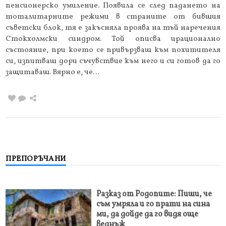
пенсионерско умиление. Появила се след падането на
тоталитарните режими в страните от бившия
съветски блок, тя е закъсняла проява на тъй наречения
Стокхолмски синдром. Той описва ирационално
състояние, при което се привързваш към похитителя
си, изпитваш дори съчувствие към него и си готов да го
защитаваш. Вярно е, че…
ПРЕПОРЪЧАНИ
Разказ от Родопите: Пиши, че
съм умряла и го прати на сина
ми, да дойде да го видя още
веднъж