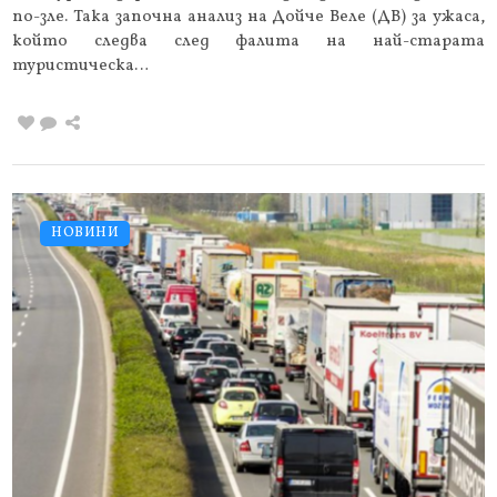
по-зле. Така започна анализ на Дойче Веле (ДВ) за ужаса,
който следва след фалита на най-старата
туристическа…
НОВИНИ