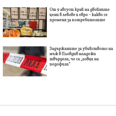
От 9 август край на двойните
цени в левове и евро – какво се
променя за потребителите
Задържаните за убийството на
мъж в Пловдив младежи
твърдели, че са „ловци на
педофили”