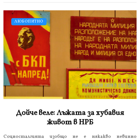
ЛЮБОПИТНО
Дойче веле: Лъжата за хубавия
живот в НРБ
Соцносталгията изобщо не е някакво невинно