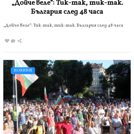
„Дойче веле“: Тик-так, тик-так.
България след 48 часа
„Дойче веле“: Тик-так, тик-так. България след 48 часа
НОВИНИ