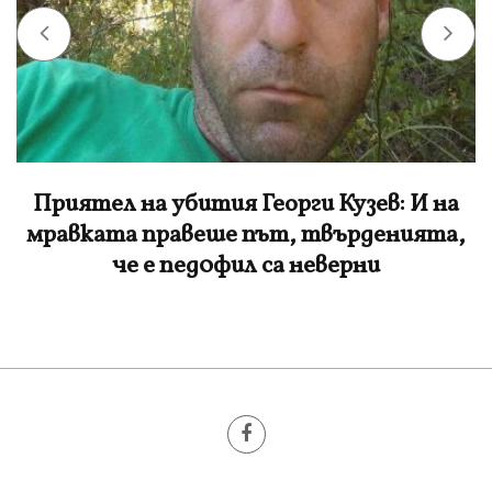
Костадинов за дрона край Кардам: Този
удар няма да е последният