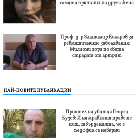
самата причиних на друга жена
Проф. д-р Златимир Коларов за
ревматичните заболявания:
Милиони хора по света
страдат от артрит
НАЙ-НОВИТЕ ПУБЛИКАЦИИ
Приятел на убития Георги
Кузев: И на мравката правеше
път, твърденията, че е
пед0фил са неверни