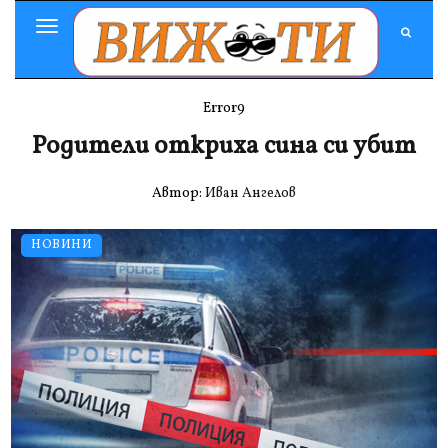
Toggle
Navigation
Error9
Родители откриха сина си убит
Автор:
Иван Ангелов
НОВИНИ