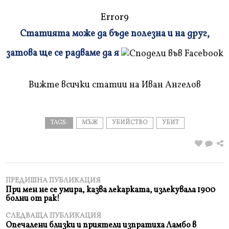
Error9
Статията може да бъде полезна и на друг,
Плъзнете
затова ще се радваме да я
и
прочетете
Вижте всички статии на Иван Ангелов
TAGS:
МЪЖ
УБИЙСТВО
УБИТ
ПРЕДИШНА ПУБЛИКАЦИЯ
При мен не се умира, казва лекарката, излекувала 1900
болни от рак!
СЛЕДВАЩА ПУБЛИКАЦИЯ
Опечалени близки и приятели изпратиха Ламбо в