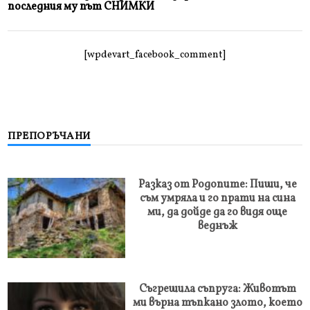
последния му път СНИМКИ
[wpdevart_facebook_comment]
ПРЕПОРЪЧАНИ
Разказ от Родопите: Пиши, че
съм умряла и го прати на сина
ми, да дойде да го видя още
веднъж
Съгрешила съпруга: Животът
ми върна тъпкано злото, което