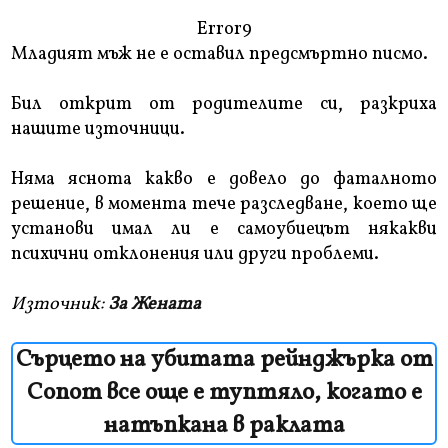
Error9
Младият мъж не е оставил предсмъртно писмо.
Бил открит от родителите си, разкриха
нашите източници.
Няма яснота какво е довело до фаталното
решение, в момента тече разследване, което ще
установи имал ли е самоубиецът някакви
психични отклонения или други проблеми.
Източник:
За Жената
Сърцето на убитата рейнджърка от
Сопот все още е туптяло, когато е
натъпкана в раклата