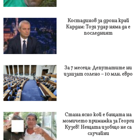
Костадинов за дрона край
Кардам: Този удар няма да е
последният
За 7 месеца: Депутатите ни
излизат солено – 10 млн. евро
Стана ясно кой е бащата на
момичето примамка за Георги
Кузев! Нещата изобщо не са
случайни