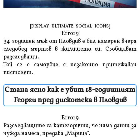
[DISPLAY_ULTIMATE_SOCIAL_ICONS]
Error9
34-годишен мъж от Пловдив е бил намерен вчера
следобед мъртъв в жилището си. Съобщават
разследващи.
Той се е самоубил с незаконно притежаван
пистолет.
Стана ясно как е убит 18-годишният
Георги пред дискотека в Пловдив
Error9
Разследващите са категорични, че няма данни за
чужда намеса, предава „Марица“.