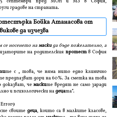
15 септември пред МОН и МЗ в София,
руги градове на страната.
отестърка Бойка Атанасова от
 викове да изчезва
м се носенето на
маски
да бъде пожелателно, а
анизаторите на родителския
протест
в София
ли
те с „ това, че няма нито едно клинично
те предпазват дори на 60%. За сметка на това
о доказват, че
маски
те вредят не само заради
ално и психологически на
деца
та“.
Error9
усне своите
деца
, които са в малките класове,