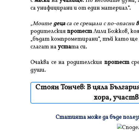
с
маски
на
училище
. По неговите думи,
са унифицирани и от един материал“.
„Моите
деца
са се срещали с по-опасни
в
родителския
протест
Лили Божков, ко
„бъдат компрометирани“, тъй като ще 
слагат на
уста
та си.
Очаква се на родителския
протест
ср
души.
Стоян Тончев: В цяла Българи
хора, участ
Статията може да бъде полезна
Плъзнете
и
прочетете