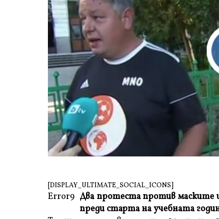
[DISPLAY_ULTIMATE_SOCIAL_ICONS]
Error9
Два протеста против маските 
преди старта на учебната годин