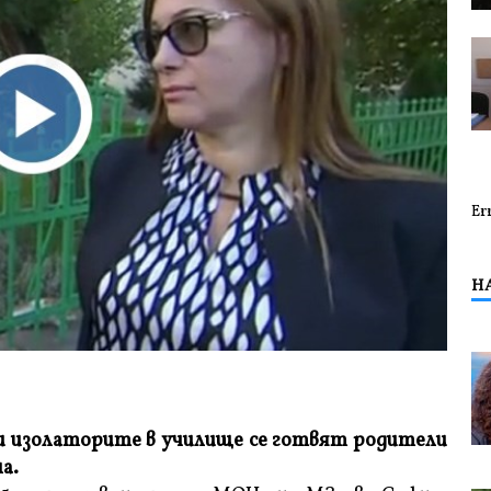
Er
Н
и изолаторите в училище се готвят родители
а.