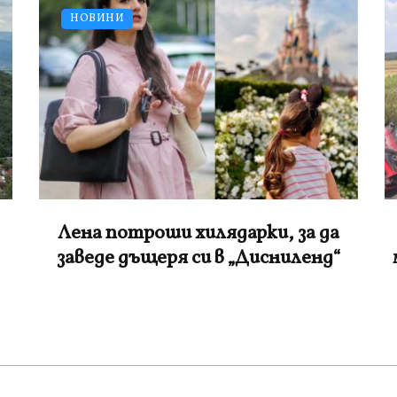
НОВИНИ
Червено ферари се натресе в
мантинела на пътя Варна-Бургас