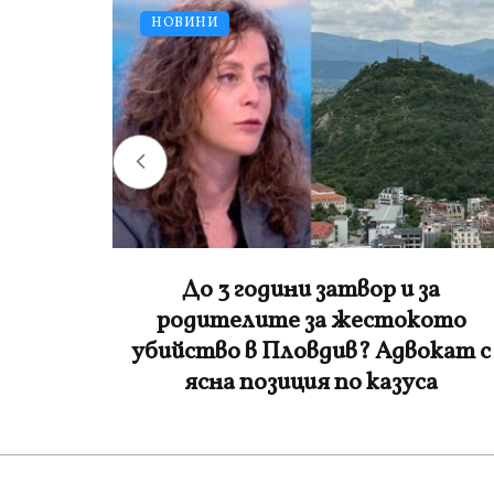
НОВИНИ
а
Лена потроши хилядарки, за да
ото
заведе дъщеря си в „Дисниленд“
кат с
а