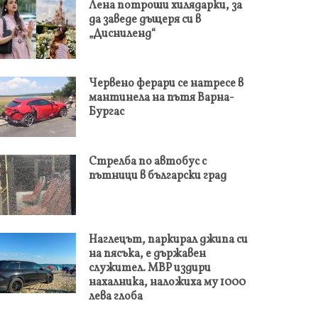
Лена потроши хилядарки, за
да заведе дъщеря си в
„Дисниленд“
Червено ферари се натресе в
мантинела на пътя Варна-
Бургас
Стрелба по автобус с
пътници в български град
Наглецът, паркирал джипа си
на пясъка, е държавен
служител. МВР издири
нахалника, наложиха му 1000
лева глоба