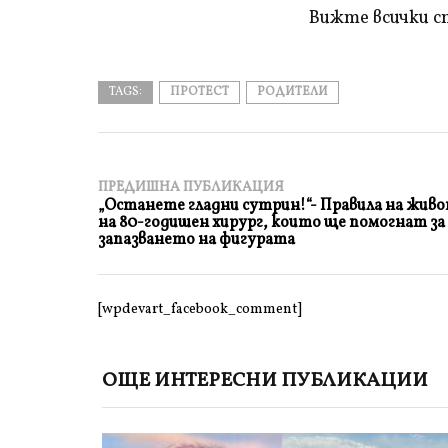
Вижте всички с
TAGS:
ПРОТЕСТ
РОДИТЕЛИ
ПРЕДИШНА ПУБЛИКАЦИЯ
„Останете гладни сутрин!“- Правила на жив
на 80-годишен хирург, които ще помогнат за
запазването на фигурата
[wpdevart_facebook_comment]
ОЩЕ ИНТЕРЕСНИ ПУБЛИКАЦИИ