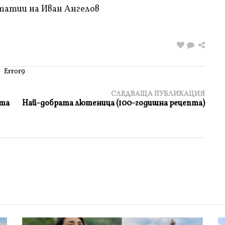
татии на Иван Ангелов
Error9
СЛЕДВАЩА ПУБЛИКАЦИЯ
ота
Най-добрата лютеница (100-годишна рецепта)