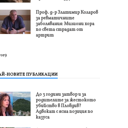
Проф. д-р Златимир Коларов
за ревматичните
заболявания: Милиони хора
по света страдат от
артрит
ror9
АЙ-НОВИТЕ ПУБЛИКАЦИИ
До 3 години затвор и за
родителите за жестокото
убийство в Пловдив?
Адвокат с ясна позиция по
казуса