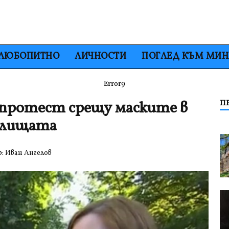
ЛЮБОПИТНО
ЛИЧНОСТИ
ПОГЛЕД КЪМ МИ
Error9
 протест срещу маските в
П
илищата
р:
Иван Ангелов