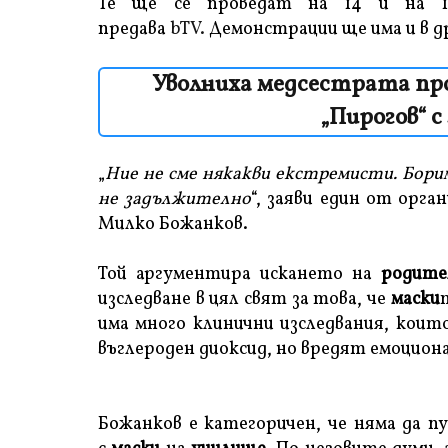
Те ще се проведат на 14 и на 
предава
bTV.
Демонстрации ще има и в д
Уволниха медсестрата пр
„Пирогов“ с
„
Ние не сме някакви екстремисти. Бори
не задължително
“, заяви един от орг
Милко Божанков.
Той аргументира искането на
родите
изследване в цял свят за това, че
маски
има много клинични изследвания, коит
въглероден диоксид, но вредят емоцион
Божанков е категоричен, че няма да п