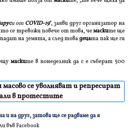
 ако имаше полза от
маски
те, „те вече щяха да
ирус
и от
COVID-19
“, заяви друг организатор на
ято се тревожи повече от това, че
маски
те ще
падат на земята, а след това
деца
та пак ще ги
ещу
маски
те в понеделник да с е съберат 500
я масово се уволняват и репресират
вали в протестите
 и на друг, затова ще се радваме да я