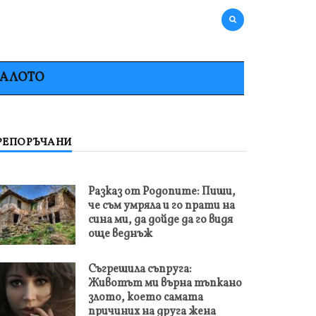
НАЛОТО
РЕПОРЪЧАНИ
Разказ от Родопите: Пиши,
че съм умряла и го прати на
сина ми, да дойде да го видя
още веднъж
Съгрешила съпруга:
Животът ми върна тъпкано
злото, което самата
причиних на друга жена