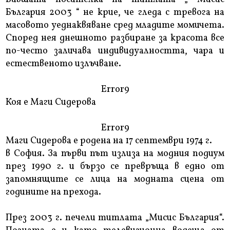
България 2003 “ не крие, че гледа с тревога на
масовото уеднаквяване сред младите момичета.
Според нея днешното разбиране за красота все
по-често заличава индивидуалността, чара и
естественото излъчване.
Error9
Коя е Маги Сидерова
Error9
Маги Сидерова е родена на 17 септември 1974 г.
в София. За първи път излиза на модния подиум
през 1990 г. и бързо се превръща в едно от
запомнящите се лица на модната сцена от
годините на прехода.
През 2003 г. печели титлата „Мисис България“.