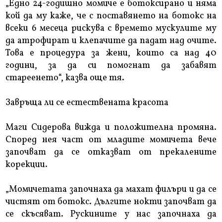
„Едно 24-годишно момиче е ботоксирано и няма
кой да му каже, че с поставянето на ботокс на
всеки 6 месеца рискува с времето мускулите му
да атрофират и клепачите да падат над очите.
Това е процедура за жени, които са над 40
години, за да си помогнат да забавят
стареенето“, казва още тя.
Завръща ли се естествената красота
Маги Сидерова вижда и положителна промяна.
Според нея част от младите момичета вече
започват да се отказват от прекалените
корекции.
„Момичетата започнаха да махат филъри и да се
чистят от ботокс. Дългите нокти започват да
се скъсяват. Рускините у нас започнаха да