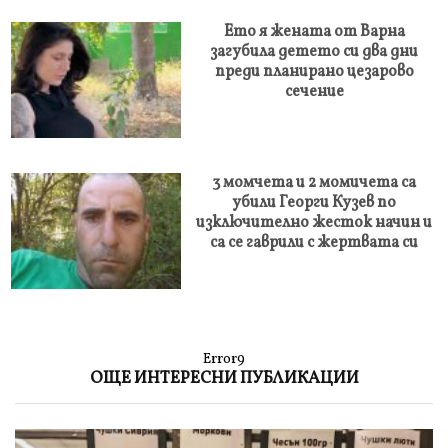
Ето я жената от Варна
загубила детето си два дни
преди планирано цезарово
сечение
3 момчета и 2 момичета са
убили Георги Кузев по
изключително жесток начин и
са се гаврили с жертвата си
Error9
ОЩЕ ИНТЕРЕСНИ ПУБЛИКАЦИИ