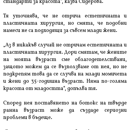
стандарти за красота“, казва Сидерова.
Тя уточнява, че не отрича естетичната и
пластичната хирургия, но смята, че подобни
намеси не са подходящи за съвсем млади жени.
„Аз в никакъв случай не отричам естетичната и
пластичната хирургия. Дори смятам, че жените
на моята възраст сме облагодетелствани,
защото можем да се възползваме от нея, но не
подкрепям това да се случва на млади момичета
и жени до 35-годишна възраст. Няма по-голяма
красота от младостта“, допълва тя.
Според нея поставянето на ботокс на твърде
ранна възраст може да създаде сериозни
проблеми в бъдеще.