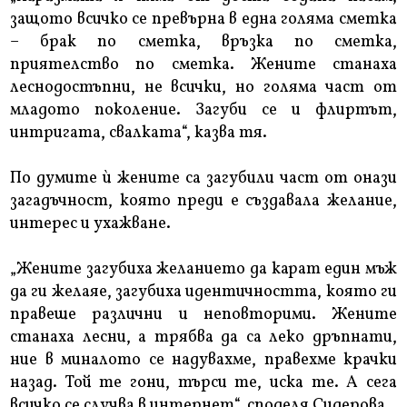
защото всичко се превърна в една голяма сметка
– брак по сметка, връзка по сметка,
приятелство по сметка. Жените станаха
леснодостъпни, не всички, но голяма част от
младото поколение. Загуби се и флиртът,
интригата, свалката“, казва тя.
По думите ѝ жените са загубили част от онази
загадъчност, която преди е създавала желание,
интерес и ухажване.
„Жените загубиха желанието да карат един мъж
да ги желаяе, загубиха идентичността, която ги
правеше различни и неповторими. Жените
станаха лесни, а трябва да са леко дръпнати,
ние в миналото се надувахме, правехме крачки
назад. Той те гони, търси те, иска те. А сега
всичко се случва в интернет“, споделя Сидерова.