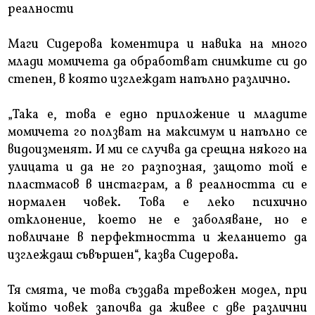
реалности
Маги Сидерова коментира и навика на много
млади момичета да обработват снимките си до
степен, в която изглеждат напълно различно.
„Така е, това е едно приложение и младите
момичета го ползват на максимум и напълно се
видоизменят. И ми се случва да срещна някого на
улицата и да не го разпозная, защото той е
пластмасов в инстаграм, а в реалността си е
нормален човек. Това е леко психично
отклонение, което не е заболяване, но е
повличане в перфектността и желанието да
изглеждаш съвършен“, казва Сидерова.
Тя смята, че това създава тревожен модел, при
който човек започва да живее с две различни