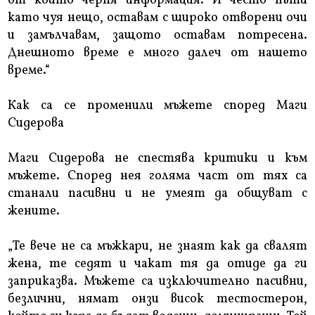
от които черпя информация. И често пъти
като чуя нещо, оставам с широко отворени очи
и замълчавам, защото оставам потресена.
Днешното време е много далеч от нашето
време.“
Как са се променили мъжете според Маги
Сидерова
Маги Сидерова не спестява критики и към
мъжете. Според нея голяма част от тях са
станали пасивни и не умеят да общуват с
жените.
„Те вече не са мъжкари, не знаят как да свалят
жена, те седят и чакат тя да отиде да ги
заприказва. Мъжете са изключително пасивни,
безлични, нямат онзи висок тестостерон,