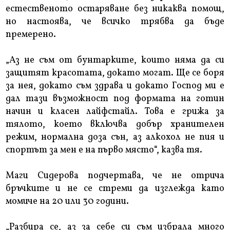
естественото остаряване без никаква помощ,
но настоява, че всичко трябва да бъде
премерено.
„Аз не съм от бунтарките, които няма да си
защитят красотата, докато могат. Ще се боря
за нея, докато съм здрава и докато Господ ми е
дал тази възможност под формата на готин
начин и класен лайфстайл. Това е грижа за
тялото, което включва добър хранителен
режим, нормална доза сън, аз алкохол не пия и
спортът за мен е на първо място“, казва тя.
Маги Сидерова подчертава, че не отрича
бръчките и не се стреми да изглежда като
момиче на 20 или 30 години.
„Разбира се, аз за себе си съм избрала много