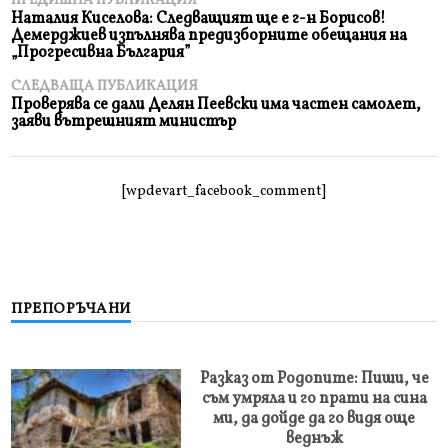
ПРЕДИШНА ПУБЛИКАЦИЯ
Наталия Киселова: Следващият ще е г-н Борисов!
Демерджиев изпълнява предизборните обещания на
„Прогресивна България”
СЛЕДВАЩА ПУБЛИКАЦИЯ
Проверява се дали Делян Пеевски има частен самолет,
заяви вътрешният министър
[wpdevart_facebook_comment]
ПРЕПОРЪЧАНИ
Разказ от Родопите: Пиши, че
съм умряла и го прати на сина
ми, да дойде да го видя още
веднъж