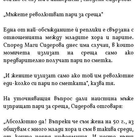
„Мъжете револютват пари за среща“
Една от най-обсъжданите ѝ реплики е свързана с
отношенията между младите хора и парите.
Според Маги Сидерова днес има случаи, в които
момичета излизат на среща само ако
предварително получат пари по сметка.
„И жените излизат само ако той им револютне
еди-колко си пари по сметката“, казва тя.
На уточняващия въпрос дали наистина мъже
изпращат пари за среща, Сидерова отговаря:
„Абсолютно да! Въпреки че съм жена на 50 г., аз
общувам с много млади хора и съм в такива среди,