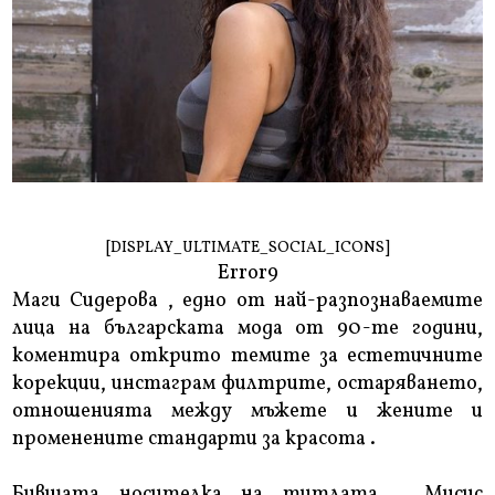
[DISPLAY_ULTIMATE_SOCIAL_ICONS]
Error9
Маги Сидерова , едно от най-разпознаваемите
лица на българската мода от 90-те години,
коментира открито темите за естетичните
корекции, инстаграм филтрите, остаряването,
отношенията между мъжете и жените и
променените стандарти за красота .
Бившата носителка на титлата „ Мисис