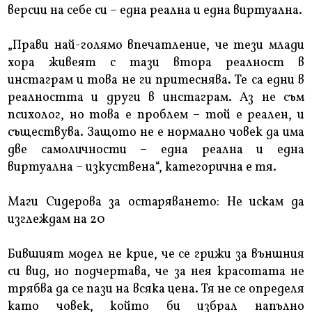
версии на себе си – една реална и една виртуална.
„Прави най-голямо впечатление, че тези млади
хора живеят с тази втора реалност в
инстаграм и това не ги притеснява. Те са едни в
реалността и други в инстаграм. Аз не съм
психолог, но това е проблем – той е реален, и
съществува. Защото не е нормално човек да има
две самоличности – една реална и една
виртуална – изкуствена“, категорична е тя.
Маги Сидерова за остаряването: Не искам да
изглеждам на 20
Бившият модел не крие, че се грижи за външния
си вид, но подчертава, че за нея красотата не
трябва да се пази на всяка цена. Тя не се определя
като човек, който би избрал напълно