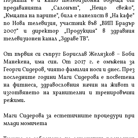
Позната е и като телевизионна водеща от
предаванията „Салонът“, „Нещо свежо“,
„Къщата на парите“, била е панелист в „На кафе“
по Нова телевизия, участник във „ВИП Брадър
2007“ и директор „Продукция“ в здравния
телевизионен канал „Здраве ТВ“.
От първия си съпруг Борислав Желязков – Боби
Манекена, има син. От 2017 г. е омъжена за
Георги Сидеров, чиято фамилия носи и днес. През
последните години Маги Сидерова е посветена
на фитнеса, здравословния начин на живот и
изготвянето на хранителни и тренировъчни
режими.
Маги Сидерова за естетичните процедури при
млади момичета