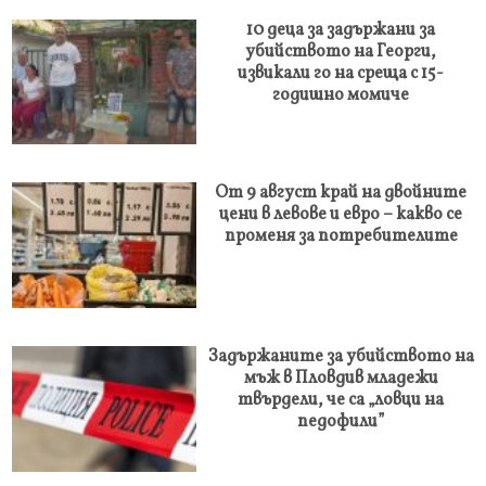
10 деца за задържани за
убийството на Георги,
извикали го на среща с 15-
годишно момиче
От 9 август край на двойните
цени в левове и евро – какво се
променя за потребителите
Задържаните за убийството на
мъж в Пловдив младежи
твърдели, че са „ловци на
педофили”