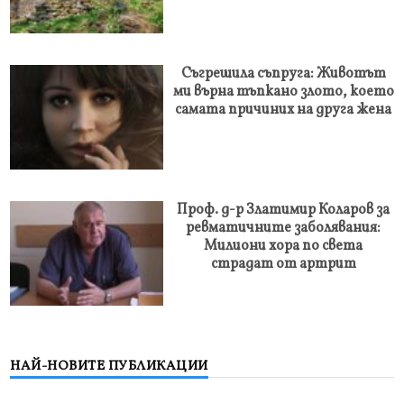
Съгрешила съпруга: Животът
ми върна тъпкано злото, което
самата причиних на друга жена
Проф. д-р Златимир Коларов за
ревматичните заболявания:
Милиони хора по света
страдат от артрит
НАЙ-НОВИТЕ ПУБЛИКАЦИИ