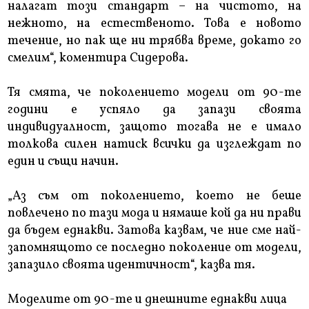
налагат този стандарт – на чистото, на
нежното, на естественото. Това е новото
течение, но пак ще ни трябва време, докато го
смелим“, коментира Сидерова.
Тя смята, че поколението модели от 90-те
години е успяло да запази своята
индивидуалност, защото тогава не е имало
толкова силен натиск всички да изглеждат по
един и същи начин.
„Аз съм от поколението, което не беше
повлечено по тази мода и нямаше кой да ни прави
да бъдем еднакви. Затова казвам, че ние сме най-
запомнящото се последно поколение от модели,
запазило своята идентичност“, казва тя.
Моделите от 90-те и днешните еднакви лица