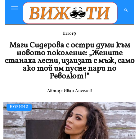
Toggle
Navigation
Error9
Маги Сидерова с остри думи към
новото поколение: „Жените
станаха лесни, излизат с мъж, само
ако той им пусне пари по
Револют!“
Автор:
Иван Ангелов
НОВИНИ