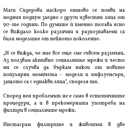
Маги Сидерова наскоро отново се появи на
модния подиум заедно с други известни лица от
90-те години. По думите ѝ именно тогава ясно
се виждало колко различни и разпознаваеми са
били моделите от нейното поколение.
„И се вижда, че ние все още сме съвсем различни.
Аз ползвам активно социалните мрежи и често
ми се случва да бъркам някои от новите
популярни момичета – модели и инфлуенсъри,
защото са с еднакви лица“, споделя тя.
Според нея проблемът не е само в естетичните
процедури, а и в прекомерната употреба на
филтри в социалните мрежи.
Инстаграм филтрите и животът в две