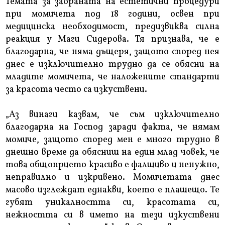
Темата за забраната на естетични процедури
при момичета под 18 години, освен при
медицинска необходимост, предизвиква силна
реакция у Маги Сидерова. Тя признава, че е
благодарна, че няма дъщеря, защото според нея
днес е изключително трудно да се обясни на
младите момичета, че наложените стандарти
за красота често са изкуствени.
„Аз винаги казвам, че съм изключително
благодарна на Господ заради факта, че нямам
момиче, защото според мен е много трудно в
днешно време да обясниш на един млад човек, че
това общоприето красиво е фалшиво и ненужно,
неправилно и изкривено. Момичетата днес
масово изглеждат еднакви, което е плашещо. Те
губят уникалността си, красотата си,
нежността си в името на тези изкуствени