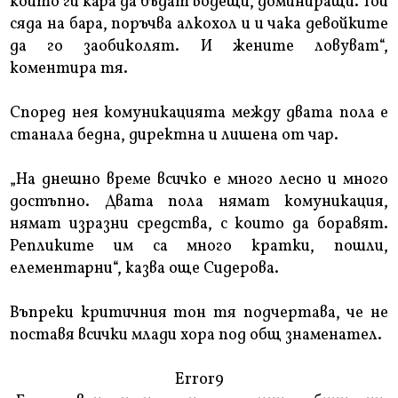
който ги кара да бъдат водещи, доминиращи. Той
сяда на бара, поръчва алкохол и и чака девойките
да го заобиколят. И жените ловуват“,
коментира тя.
Според нея комуникацията между двата пола е
станала бедна, директна и лишена от чар.
„На днешно време всичко е много лесно и много
достъпно. Двата пола нямат комуникация,
нямат изразни средства, с които да боравят.
Репликите им са много кратки, пошли,
елементарни“, казва още Сидерова.
Въпреки критичния тон тя подчертава, че не
поставя всички млади хора под общ знаменател.
Error9