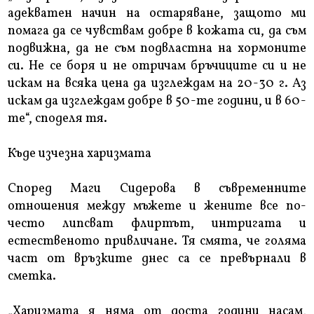
адекватен начин на остаряване, защото ми
помага да се чувствам добре в кожата си, да съм
подвижна, да не съм подвластна на хормоните
си. Не се боря и не отричам бръчиците си и не
искам на всяка цена да изглеждам на 20-30 г. Аз
искам да изглеждам добре в 50-те години, и в 60-
те“, споделя тя.
Къде изчезна харизмата
Според Маги Сидерова в съвременните
отношения между мъжете и жените все по-
често липсват флиртът, интригата и
естественото привличане. Тя смята, че голяма
част от връзките днес са се превърнали в
сметка.
„Харизмата я няма от доста години насам,