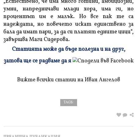
„Естествено, че има много готини, амбициозни,
умни, напредничави млади хора, има ги, но
процентът им е малък. Но все пак те са
надеждата, но повечето искат единствено за
бала да имат пари, за да си платят едните цици“,
завършва Маги Сидерова.
Статията може да бъде полезна и на друг,
Плъзнете
затова ще се радваме да я
и
прочетете
Вижте всички статии на Иван Ангелов
TAGS: