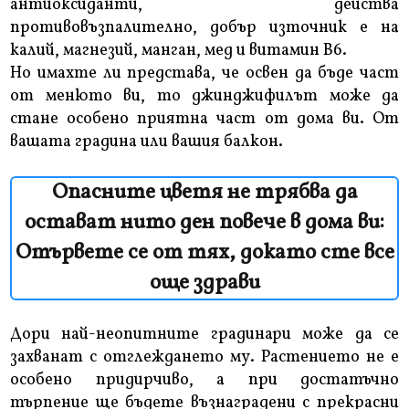
антиоксиданти, действа
противовъзпалително, добър източник е на
калий, магнезий, манган, мед и витамин В6.
Но имахте ли представа, че освен да бъде част
от менюто ви, то джинджифилът може да
стане особено приятна част от дома ви. От
вашата градина или вашия балкон.
Опасните цветя не трябва да
остават нито ден повече в дома ви:
Отървете се от тях, докато сте все
още здрави
Дори най-неопитните градинари може да се
захванат с отглеждането му. Растението не е
особено придирчиво, а при достатъчно
търпение ще бъдете възнаградени с прекрасни