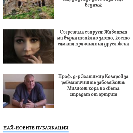
веднъж
Съгрешила съпруга: Животът
ми върна тъпкано злото, което
самата причиних на друга жена
Проф. д-р Златимир Коларов за
ревматичните заболявания:
Милиони хора по света
страдат от артрит
НАЙ-НОВИТЕ ПУБЛИКАЦИИ