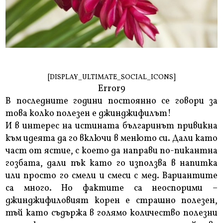
[DISPLAY_ULTIMATE_SOCIAL_ICONS]
Error9
В последните години постоянно се говори за
това колко полезен е джинджифилът!
И в интерес на истината българинът привикна
към идеята да го включи в менюто си. Дали като
част от ястие, с което да направи по-пикантна
гозбата, дали пък като го използва в напитка
или просто го смели и смеси с мед. Вариантите
са много. Но фактите са неоспорими –
джинджифиловият корен е страшно полезен,
тъй като съдържа в голямо количество полезни