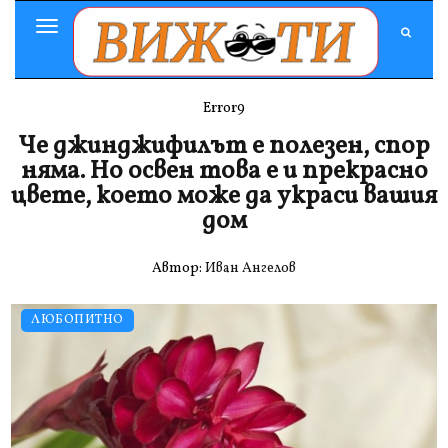
Toggle
Navigation
Error9
Че джинджифилът е полезен, спор
няма. Но освен това е и прекрасно
цвете, което може да украси вашия
дом
Автор:
Иван Ангелов
ЛЮБОПИТНО