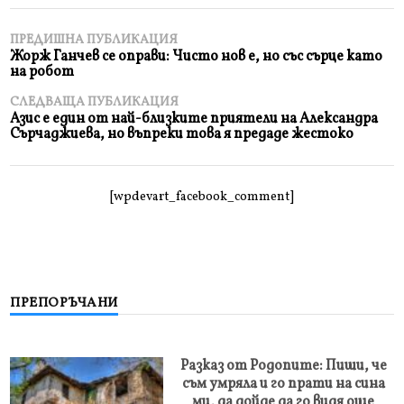
ПРЕДИШНА ПУБЛИКАЦИЯ
Жорж Ганчев се оправи: Чисто нов е, но със сърце като
на робот
СЛЕДВАЩА ПУБЛИКАЦИЯ
Азис е един от най-близките приятели на Александра
Сърчаджиева, но въпреки това я предаде жестоко
[wpdevart_facebook_comment]
ПРЕПОРЪЧАНИ
Разказ от Родопите: Пиши, че
съм умряла и го прати на сина
ми, да дойде да го видя още