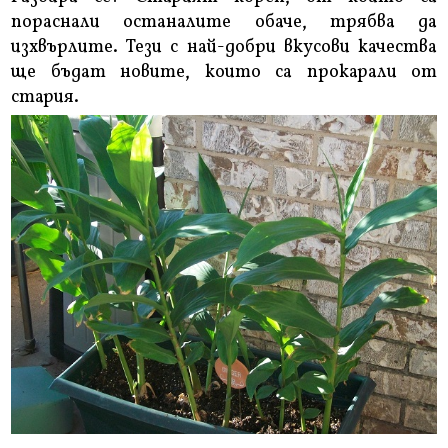
пораснали останалите обаче, трябва да
изхвърлите. Тези с най-добри вкусови качества
ще бъдат новите, които са прокарали от
стария.