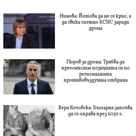
Нинова: Йотова да не се крие, а
да свика спешно КСНС заради
дрона
Гюров за дрона: Трябва да
преосмислим позицията си по
регионалната
противовъздушна отбрана
Вера Кочовска: България започва
да се оправя през 2030 г.