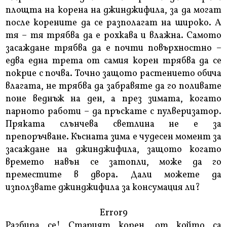
площта на корена на джинджифила, за да могат
после корените да се разполагат на широко. А
тя – тя трябва да е рохкава и влажна. Самото
засаждане трябва да е почти повърхностно –
едва една трета от самия корен трябва да се
покрие с почва. Точно защото растението обича
влагата, не трябва да забравяте да го поливате
поне веднъж на ден, а през зимата, когато
парното работи – да пръскате с пулверизатор.
Пряката слънчева светлина не е за
препоръчване. Късната зима е чудесен момент за
засаждане на джинджифила, защото когато
времето навън се затопли, може да го
преместите в двора. Дали можете да
използвате джинджифила за консумация ли?
Error9
Разбира се! Старият корен, от който са