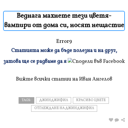
Веднага махнете тези цветя-
вампири от дома си, носят нещастие
Error9
Статията може да бъде полезна и на друг,
Плъзнете
затова ще се радваме да я
и
прочетете
Вижте всички статии на Иван Ангелов
TAGS:
ДЖИНДЖИФИЛ
КРАСИВО ЦВЕТЕ
ОТГЛЕЖДАНЕ НА ДЖИНДЖИФИЛ