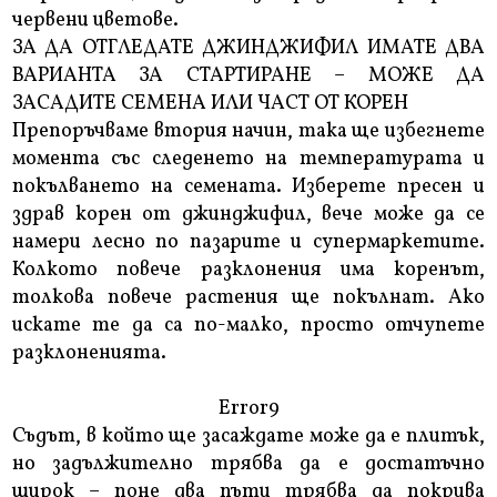
червени цветове.
ЗА ДА ОТГЛЕДАТЕ ДЖИНДЖИФИЛ ИМАТЕ ДВА
ВАРИАНТА ЗА СТАРТИРАНЕ – МОЖЕ ДА
ЗАСАДИТЕ СЕМЕНА ИЛИ ЧАСТ ОТ КОРЕН
Препоръчваме втория начин, така ще избегнете
момента със следенето на температурата и
покълването на семената. Изберете пресен и
здрав корен от джинджифил, вече може да се
намери лесно по пазарите и супермаркетите.
Колкото повече разклонения има коренът,
толкова повече растения ще покълнат. Ако
искате те да са по-малко, просто отчупете
разклоненията.
Error9
Съдът, в който ще засаждате може да е плитък,
но задължително трябва да е достатъчно
широк – поне два пъти трябва да покрива