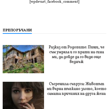
[wpdevart_facebook_comment]
ПРЕПОРЪЧАНИ
Разказ от Родопите: Пиши, че
съм умряла и го прати на сина
ми, да дойде да го видя още
веднъж
Съгрешила съпруга: Животът
ми върна тъпкано злото, което
самата причиних на друга жена