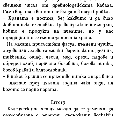
свещени числа от древноюдейската Кабала.
Само водата и виното не влизат в тази бройка.
– Храната е постна, без каквито и да било
животински съставки. Прави изключение медът,
който е продукт на пчелите, но у нас
традиционно се смята за постна храна.
– На масата присъстват фасул, пълнени чушки,
лозови или зелеви сармички, варено жито, зелник,
тиквеник, ошаф, чесън, мед, орехи, плдове и
обреден хляб, наричана боговица, богова питка,
богов кравай и благословник.
– В някои краища се приготвя питка с пара в нея
– щастие през цялата година чака онзи, на
когото се падне парата.
Error9
– Класическите ястия могат да се заменят за
разнообразие с рецепти, съдържащи всякакви