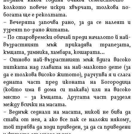
познава каква година очаква семейството –
колкото повече искри хвърчат, толкова по-
богата ще е реколтата.
– Вечерята започва рано, за да се налеят и
узреят по-рано житата.
– По старовремски обичай преди началото й най-
възрастният мъж прикадява трапезата,
къщата, зимника, хамбара, кошарата…
– Отново най-възрастният мъж вдига високо
питката над главата на най-малкото дете (за
да е толкова високо житото), разчупва я и слага
едната част пред иконата на Богородица
(който има в дома си такава) или на високо
място – за къщата. Другата част разделя
между всички на масата.
– Веднъж седнали на масата, никой не бива да
става от нея, а ако все пак се наложи някому,
той трябва да ходи приведен, за да са приведени