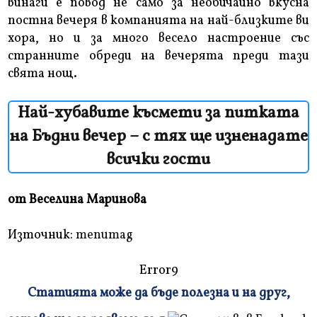
винаги е повод не само за необичайно вкусна
постна вечеря в компанията на най-близките ви
хора, но и за много весело настроение със
странните обреди на вечерята преди тази
свята нощ.
Най-хубавите късмети за питката
на Бъдни вечер – с тях ще изненадате
всички гости
от Веселина Маринова
Източник:
menumag
Error9
Статията може да бъде полезна и на друг,
Плъзнете