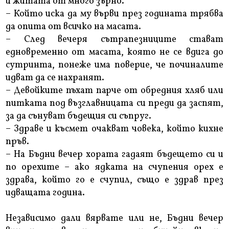
и житата от много зърно.
– Който иска да му върви през годината трябва
да опита от всичко на масата.
– След вечеря сътрапезниците стават
едновременно от масата, която не се вдига до
сутринта, понеже има поверие, че починалите
идват да се нахранят.
– Девойките пъхат парче от обредния хляб или
питката под възглавницата си преди да заспят,
за да сънуват бъдещия си съпруг.
– Здраве и късмет очакват човека, който кихне
пръв.
– На Бъдни вечер хората гадаят бъдещето си и
по орехите – ако ядката на счупения орех е
здрава, който го е счупил, също е здрав през
идващата година.
Независимо дали вярвате или не, Бъдни вечер