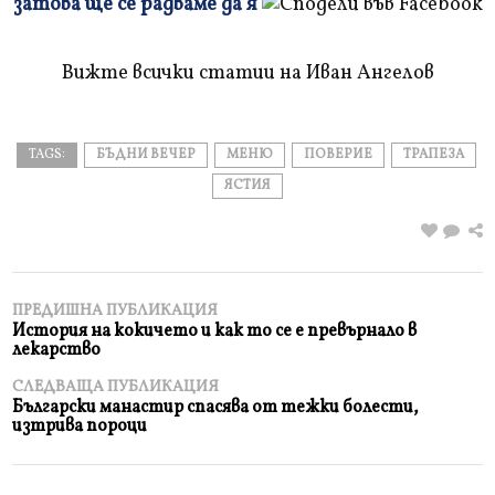
затова ще се радваме да я
и
прочетете
Вижте всички статии на Иван Ангелов
TAGS:
БЪДНИ ВЕЧЕР
МЕНЮ
ПОВЕРИЕ
ТРАПЕЗА
ЯСТИЯ
ПРЕДИШНА ПУБЛИКАЦИЯ
История на кокичето и как то се е превърнало в
лекарство
СЛЕДВАЩА ПУБЛИКАЦИЯ
Български манастир спасява от тежки болести,
изтрива пороци