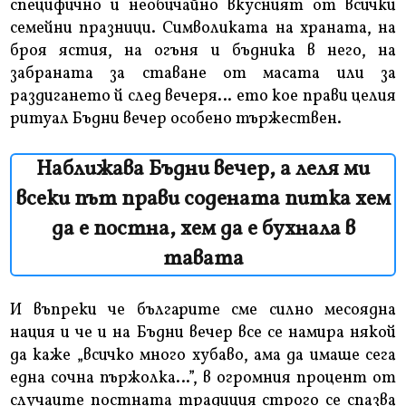
специфично и необичайно вкусният от всички
семейни празници. Символиката на храната, на
броя ястия, на огъня и бъдника в него, на
забраната за ставане от масата или за
раздигането й след вечеря… ето кое прави целия
ритуал Бъдни вечер особено тържествен.
Наближава Бъдни вечер, а леля ми
всеки път прави содената питка хем
да е постна, хем да е бухнала в
тавата
И въпреки че българите сме силно месоядна
нация и че и на Бъдни вечер все се намира някой
да каже „всичко много хубаво, ама да имаше сега
една сочна пържолка…”, в огромния процент от
случаите постната традиция строго се спазва