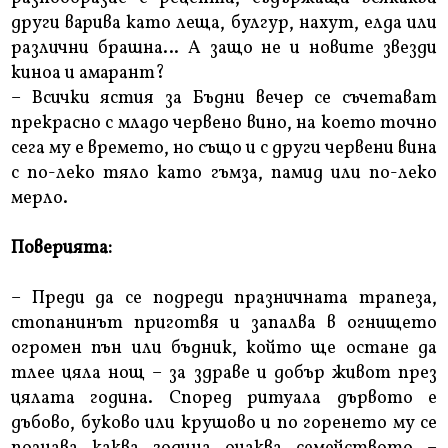
други варива като леща, булгур, нахут, елда или
различни брашна… А защо не и новите звезди
киноа и амарант?
– Всички ястия за Бъдни вечер се съчетават
прекрасно с младо червено вино, на което точно
сега му е времето, но също и с други червени вина
с по-леко тяло като гъмза, памид или по-леко
мерло.
Поверията:
– Преди да се подреди празничната трапеза,
стопанинът приготвя и запалва в огнището
огромен пън или бъдник, който ще остане да
тлее цяла нощ – за здраве и добър живот през
цялата година. Според ритуала дървото е
дъбово, буково или крушово и по горенето му се