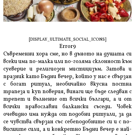
[DISPLAY_ULTIMATE_SOCIAL_ICONS]
Error9
Съвременни хора сме, но в дъното на душата си
всеки има по-малка или по-голяма склонност към
суеверие и религиозен мистицизъм. Затова и
празник като Бъдни вечер, който у нас е свързан
с богат ритуал, необичайно вкусна постна
трапеза и куп поверия, винаги ще бъде следван с
трепет и вълнение от всички българи, а и от
всички православни балкански съседи. Човек
очевидно има нужда от подобни ритуали, за да
се чувства свързан със себеподобните си и с по-
висшите сили, а и конкретно Бъдни вечер е най-