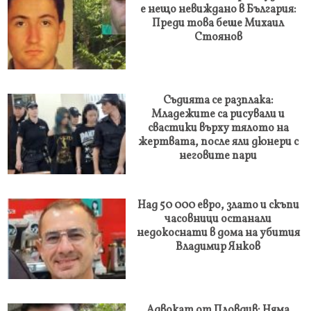
е нещо невиждано в България:
Преди това беше Михаил
Стоянов
Съдията се разплака:
Младежите са рисували и
свастики върху тялото на
жертвата, после яли дюнери с
неговите пари
Над 50 000 евро, злато и скъпи
часовници останали
недокоснати в дома на убития
Владимир Янков
Адвокат от Пловдив: Няма