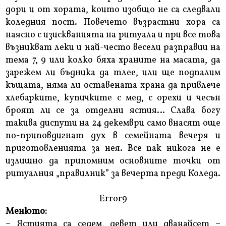
дори и от хората, които изобщо не са следвали
коледния пост. Повечето възрастни хора са
наясно с изискванията на ритуала и при все това
възникват леки и най-често весели разправии на
тема 7, 9 или колко бяха храните на масата, да
зарежем ли бъдника да тлее, или ще подпалим
къщата, няма ли оставената храна да привлече
хлебарките, купичките с мед, с орехи и чесън
броят ли се за отделни ястия… Слава богу
такива диспути на 24 декември само внасят още
по-приповдигнат дух в семейната вечеря и
приготовленията за нея. Все пак никога не е
излишно да припомним основните точки от
ритуалния „правилник” за вечерта преди Коледа.
Error9
Менюто:
– Ястията са седем, девет или дванайсет –