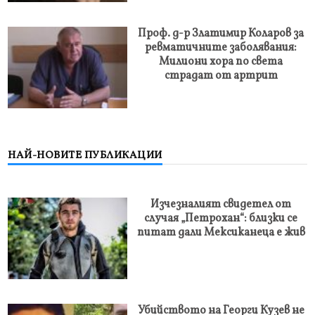
Проф. д-р Златимир Коларов за
ревматичните заболявания:
Милиони хора по света
страдат от артрит
НАЙ-НОВИТЕ ПУБЛИКАЦИИ
Изчезналият свидетел от
случая „Петрохан“: близки се
питат дали Мексиканеца е жив
Убийството на Георги Кузев не