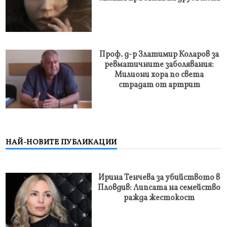
Проф. д-р Златимир Коларов за
ревматичните заболявания:
Милиони хора по света
страдат от артрит
НАЙ-НОВИТЕ ПУБЛИКАЦИИ
Ирина Тенчева за убийството в
Пловдив: Липсата на семейство
ражда жестокост