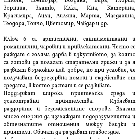
Стоян, Светозар, Богдана, Вяра, Глория,
Зорница, Златю, Илка, Ина, Катерина,
Красимира, Лили, Лиляна, Марта, Магдалина,
Теодора, Тончо, Цветомир, Чавдар и др.
Ключ 6 са артистични, сантиментални и
романтични, чаровни и привлекателни. Често се
раждат с голяма дарба в изкуството, за която
са готови да полагат старателни грижи и да я
развият възможно най-добре, но при условие, че
получават безрезервна помощ и съдействие от
средата, в която растат и се развиват.
Поддържат широка приятелска среда и
дълготрайни приятелства. Избягват
раздорите и безсмислените спорове. Влагат
много енергия да изглаждат недоразуменията и
обтегнатите отношения между близки и
приятели. Обичат да раздават правосъдие.