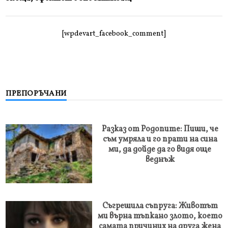
[wpdevart_facebook_comment]
ПРЕПОРЪЧАНИ
Разказ от Родопите: Пиши, че
съм умряла и го прати на сина
ми, да дойде да го видя още
веднъж
Съгрешила съпруга: Животът
ми върна тъпкано злото, което
самата причиних на друга жена