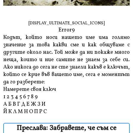
[DISPLAY_ULTIMATE_SOCIAL_ICONS]
Error9
Кодът, който носи нашето име има голямо
значение за това какви сме и как общуваме с
другите около нас. Той може да ни покаже много
неща, които и ние самите не знаем за себе си.
Ако никога до сега не сте знаели какъв е ключът,
който се крие във вашето име, сега е моментът
да го разберете:
Намерете своя ключ
1 2 3 4 5 6 7 8 9
A Б В Г Д Е Ж З И
Й К Л М Н О П Р С
Преслава: Забравете, че съм се