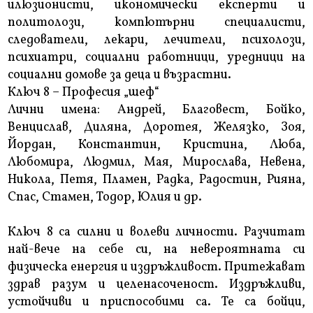
илюзионисти, икономически експерти и
политолози, компютърни специалисти,
следователи, лекари, лечители, психолози,
психиатри, социални работници, уредници на
социални домове за деца и възрастни.
Ключ 8 – Професия „шеф“
Лични имена: Андрей, Благовест, Бойко,
Венцислав, Диляна, Доротея, Желязко, Зоя,
Йордан, Константин, Кристина, Люба,
Любомира, Людмил, Мая, Мирослава, Невена,
Никола, Петя, Пламен, Радка, Радостин, Рияна,
Спас, Стамен, Тодор, Юлия и др.
Ключ 8 са силни и волеви личности. Разчитат
най-вече на себе си, на невероятната си
физическа енергия и издръжливост. Притежават
здрав разум и целенасоченост. Издръжливи,
устойчиви и приспособими са. Те са бойци,