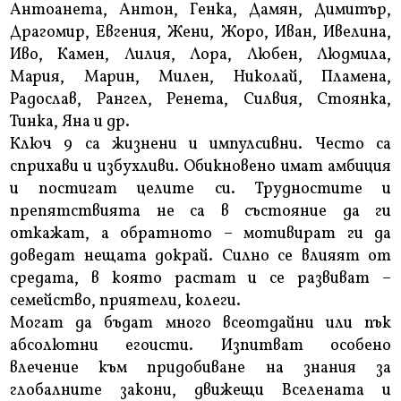
Антоанета, Антон, Генка, Дамян, Димитър,
Драгомир, Евгения, Жени, Жоро, Иван, Ивелина,
Иво, Камен, Лилия, Лора, Любен, Людмила,
Мария, Марин, Милен, Николай, Пламена,
Радослав, Рангел, Ренета, Силвия, Стоянка,
Тинка, Яна и др.
Ключ 9 са жизнени и импулсивни. Често са
сприхави и избухливи. Обикновено имат амбиция
и постигат целите си. Трудностите и
препятствията не са в състояние да ги
откажат, а обратното – мотивират ги да
доведат нещата докрай. Силно се влияят от
средата, в която растат и се развиват –
семейство, приятели, колеги.
Могат да бъдат много всеотдайни или пък
абсолютни егоисти. Изпитват особено
влечение към придобиване на знания за
глобалните закони, движещи Вселената и