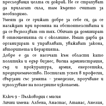
преследващи целта си докрай. Не се страхуват
да прилагат сила, там където считат за
необходимо.
Умеят да се грижат добре за себе си, да се
нагаждат при промяна на обстоятелствата и
да се възползват от тях. Обичат да доминират
в отношенията си с околните. Имат дарба да
организират и управляват, уважават закона,
авторитета и йерархията.
Добре е да се насочат към области като
политика и едър бизнес, висша администрация,
съд и прокуратура, армия, енергетика,
предприемачество. Постигат успех в професии,
свързани със земята – земеделие, проучване и
използуване на полезните изкопаеми.
Ключ 9 – Пълководци с мисия
Лични имена: Албена, Анастас, Атанас, Анелия,