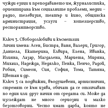
чужди езици и преподаването им, журналистика,
ориентирана към социалните проблеми, медии –
радио, телевизия, театър и кино, общинска
администрация, услуги – хотелиерство,
ресторантьорство.
Ключ 3. Свободолюбиви и късметлии
Лични имена: Асен, Бистра, Ваня, Валери, Григор,
Даниела, Екатерина, Елвира, Елена, Иванка,
Илияна, Лазар, Магдалена, Мариета, Миряна,
Михаил, Надежда, Недялко, Пенка, Пенчо, Радой,
Робин, Симеон, Сия, София, Тома, Татяна,
Цветан и др.
Ключ 3 са подвижни, въодушевени, артистични,
стремят се към изява, обичат да се отличават
по един или друг начин от средата си. Може да
изглеждат не много сериозни и малко
безотговорни. Често имат дарба, която не