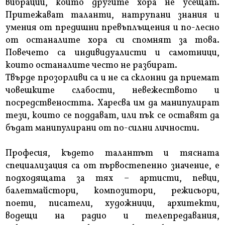
вибрации, които другите хора не усещат.
Притежават таланти, натрупани знания и
умения от предишни превъплъщения и по-лесно
от останалите хора си спомнят за това.
Повечето са индивидуалисти и самотници,
които останалите често не разбират.
Твърде прозорливи са и не са склонни да приемат
човешките слабости, невежеството и
посредствеността. Харесва им да манипулират
тези, които се поддават, или пък се оставят да
бъдат манипулирани от по-силни личности.
Професия, където талантът и тясната
специализация са от първостепенно значение, е
подходящата за тях – артисти, певци,
балетмайстори, композитори, режисьори,
поети, писатели, художници, архитекти,
водещи на радио и телепредавания,