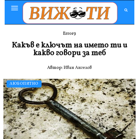
Toggle
Navigation
Error9
Какъв е ключът на името ти и
какво говори за теб
Автор:
Иван Ангелов
ЛЮБОПИТНО