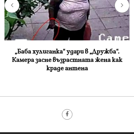
„Баба хулиганка“ удари в „Дружба“.
Камера засне възрастната жена как
краде антена