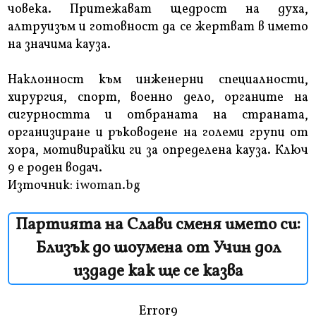
човека. Притежават щедрост на духа,
алтруизъм и готовност да се жертват в името
на значима кауза.
Наклонност към инженерни специалности,
хирургия, спорт, военно дело, органите на
сигурността и отбраната на страната,
организиране и ръководене на големи групи от
хора, мотивирайки ги за определена кауза. Ключ
9 е роден водач.
Източник:
iwoman.bg
Партията на Слави сменя името си:
Близък до шоумена от Учин дол
издаде как ще се казва
Error9