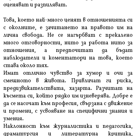
оценяват и разпиляват.
Това, което най-много ценят в отношенията си
с околните, е зачитането на правото им на
лична свобода. Не се нагърбват с прекалено
много отговорности, нито за работа нито за
отношения, а предпочитат да бъдат
наблюдатели и коментатори на това, което
става около тях.
Имат отлично чувство за хумор и очи за
смешното в живота. Привличат ги риска,
предизвикателствата, хазарта. Разчитат на
късмета си, който рядко им изневерява. Добре е
да се насочат към професия, свързана с движение
и промени, с усвояване на специфични знания и
умения.
Наклонност към журналистика и педагогика,
драматургия и литературна критика,