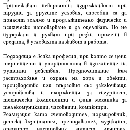
Притежават невероятна издръжливост при
трудни за другите условия, способни са да
понасят голямо и продължително физическо и
психическо натоварване и да оцеляват. Но не
издържат и рухват при резки промени в
средата, в условията на живот и работа.
Подходяща е всяка професия, при която се цени
търпението и упоритостта в изпълнение на
рутинни действия. Предпочитание към
застраховане и охрана на хора и обекти,
производство или търговия със заключващи
устройства и съоръжения за сигурност,
технически компоненти и фина механика за
телекомуникации, часовници, компютри.
Реализация като счетоводител, нормировчик,
детски възпитател, преподавател, музикант,
оператор, настройчик, артист, лечител,