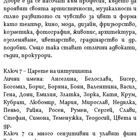
Добре е да се насочат към професия, където да
проявят своята артистичност, музикалност и
силно развитото си чувство за цвят и форма
като театър, кино, мода, дизайн, фризьорство,
козметика, фотография, живопис, архитектура,
озеленяване, цветарство, градинарство и др.
подобни. Също така стават отлични адвокати,
съдии, прокурори.
Ключ 7 – Царете на интуицията
Лични имена: Ангелина, Белослава, Бисер,
Богомил, Борис, Боряна, Боян, Валентина, Васил,
Гена, Дони, Емилия, Златка, Зорка, Катя, Крум,
Кубрат, Любомир, Мария, Мирослав, Недялка,
Пеньо, Райна, Росен, Румен, Сергей, Слави,
Стефан, Симона, Теменужка, Теодосий, Цвета и
др.
Ключ 7 са много сензитивни и улавят фини