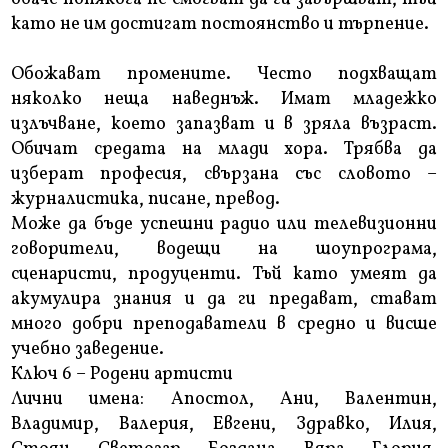
като не им достигат постоянство и търпение.
Обожават промените. Често подхващат
няколко неща наведнъж. Имат младежко
излъчване, което запазват и в зряла възраст.
Обичат средата на млади хора. Трябва да
изберат професия, свързана със словото –
журналистика, писане, превод.
Може да бъде успешни радио или телевизионни
говорители, водещи на шоупрограма,
сценаристи, продуценти. Тъй като умеят да
акумулира знания и да ги предават, стават
много добри преподаватели в средно и висше
учебно заведение.
Ключ 6 – Родени артисти
Лични имена: Апостол, Ани, Валентин,
Владимир, Валерия, Евгени, Здравко, Илия,