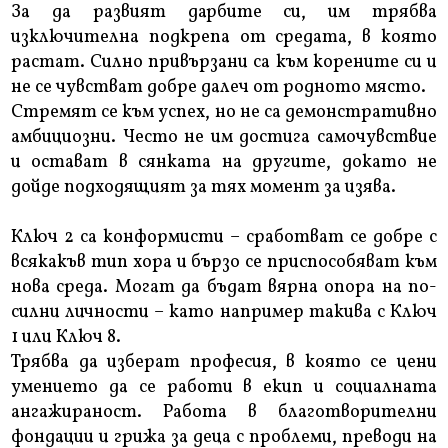
За да развият дарбите си, им трябва
изключителна подкрепа от средата, в която
растат. Силно привързани са към корените си и
не се чувстват добре далеч от родното място.
Стремят се към успех, но не са демонстративно
амбициозни. Често не им достига самочувствие
и остават в сянката на другите, докато не
дойде подходящият за тях момент за изява.
Ключ 2 са конформисти – сработват се добре с
всякакъв тип хора и бързо се приспособяват към
нова среда. Могат да бъдат вярна опора на по-
силни личности – като например такива с Ключ
1 или Ключ 8.
Трябва да изберат професия, в която се цени
умението да се работи в екип и социалната
ангажираност. Работа в благотворителни
фондации и грижа за деца с проблеми, преводи на