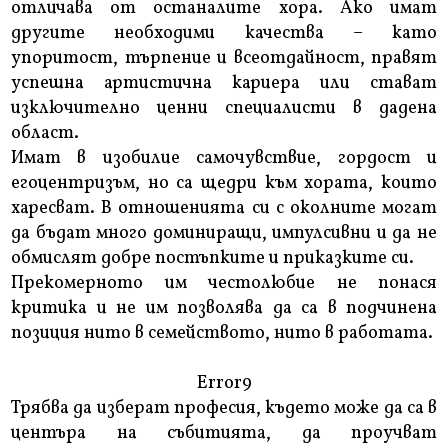
отличава от останалите хора. Ако имат
другите необходими качества – като
упоритост, търпение и всеотдайност, правят
успешна артистична кариера или стават
изключително ценни специалисти в дадена
област.
Имат в изобилие самочувствие, гордост и
егоцентризъм, но са щедри към хората, които
харесват. В отношенията си с околните могат
да бъдат много доминиращи, импулсивни и да не
обмислят добре постъпките и приказките си.
Прекомерното им честолюбие не понася
критика и не им позволява да са в подчинена
позиция нито в семейството, нито в работата.
Error9
Трябва да изберат професия, където може да са в
центъра на събитията, да проучват