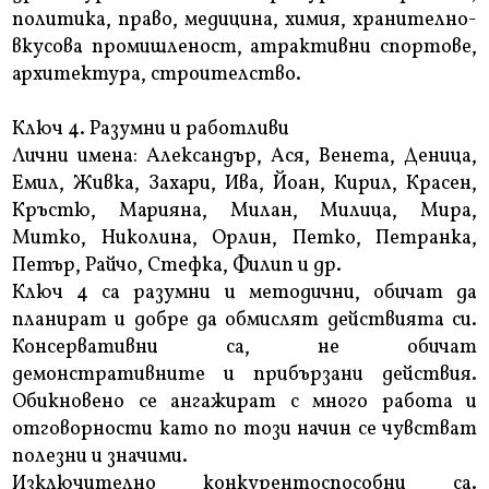
политика, право, медицина, химия, хранително-
вкусова промишленост, атрактивни спортове,
архитектура, строителство.
Ключ 4. Разумни и работливи
Лични имена: Александър, Ася, Венета, Деница,
Емил, Живка, Захари, Ива, Йоан, Кирил, Красен,
Кръстю, Марияна, Милан, Милица, Мира,
Митко, Николина, Орлин, Петко, Петранка,
Петър, Райчо, Стефка, Филип и др.
Ключ 4 са разумни и методични, обичат да
планират и добре да обмислят действията си.
Консервативни са, не обичат
демонстративните и прибързани действия.
Обикновено се ангажират с много работа и
отговорности като по този начин се чувстват
полезни и значими.
Изключително конкурентоспособни са.