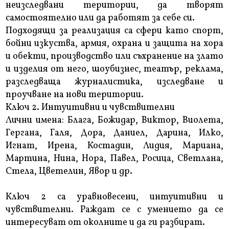
неизследвани територии, да творят
самостоятелно или да работят за себе си.
Подходящи за реализация са сфери като спорт,
бойни изкуства, армия, охрана и защита на хора
и обекти, производство или съхранение на злато
и изделия от него, шоубизнес, театър, реклама,
разследваща журналистика, изследване и
проучване на нови територии.
Ключ 2. Интуитивни и чувствителни
Лични имена: Блага, Божидар, Виктор, Виолета,
Гергана, Галя, Дора, Даниел, Дарина, Илко,
Игнат, Ирена, Костадин, Лидия, Мариана,
Мартина, Нина, Нора, Павел, Росица, Светлана,
Стела, Цветелин, Явор и др.
Ключ 2 са уравновесени, интуитивни и
чувствителни. Раждат се с умението да се
интересуват от околните и да ги разбират.