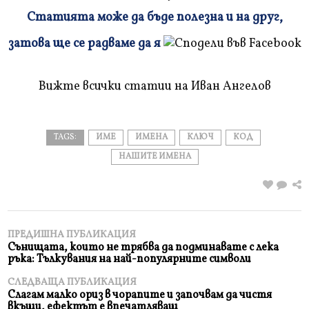
Статията може да бъде полезна и на друг,
Плъзнете
затова ще се радваме да я
и
прочетете
Вижте всички статии на Иван Ангелов
TAGS:
ИМЕ
ИМЕНА
КЛЮЧ
КОД
НАШИТЕ ИМЕНА
ПРЕДИШНА ПУБЛИКАЦИЯ
Сънищата, които не трябва да подминавате с лека
ръка: Тълкувания на най-популярните символи
СЛЕДВАЩА ПУБЛИКАЦИЯ
Слагам малко ориз в чорапите и започвам да чистя
вкъщи, ефектът е впечатляващ