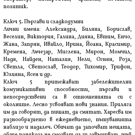
политик.
Ключ 5. Пъргави и сладкодумни
Лични имена: Александра, Биляна, Борислав,
Веселин, Виктория, Галина, Дияна, Евтим, Енчо,
Жана, Запрян, Ивайло, Ирина, Йоана, Красимир,
Кремена, Лъчезар, Миглена, Мирон, Момчил,
Надя, Найден, Наталия, Нели, Огнян, Роза,
Светла, Светослав, Теодор, Тихомир, Трифон,
Юлияна, Ясен и др.
Ключ 5 притежават забележителни
комуникативни способности, пъргави и
непосредствени са в отношенията си с
околните. Лесно усвояват нови знания. Приляга
им да говорят, да пишат, да смятат. Харесва им
разнообразието в ежедневието, пътуванията
наблизо и надалеч. Обичат да започват нещата,
обаче понякога не смогват да ги завършват, тъй