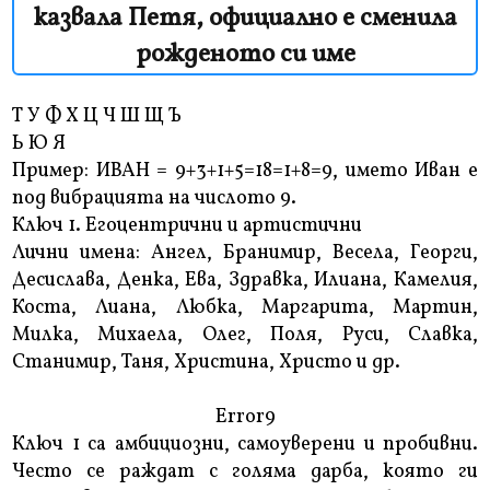
казвала Петя, официално е сменила
рожденото си име
Т У Ф Х Ц Ч Ш Щ Ъ
Ь Ю Я
Пример: ИВАН = 9+3+1+5=18=1+8=9, името Иван е
под вибрацията на числото 9.
Ключ 1. Егоцентрични и артистични
Лични имена: Ангел, Бранимир, Весела, Георги,
Десислава, Денка, Ева, Здравка, Илиана, Камелия,
Коста, Лиана, Любка, Маргарита, Мартин,
Милка, Михаела, Олег, Поля, Руси, Славка,
Станимир, Таня, Христина, Христо и др.
Error9
Ключ 1 са амбициозни, самоуверени и пробивни.
Често се раждат с голяма дарба, която ги