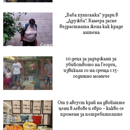
„Баба хулиганка“ удари в
„Дружба“. Камера засне
възрастната жена как краде
антена
10 деца за задържани за
убийството на Георги,
извикали го на среща с 15-
годишно момиче
От 9 август край на двойните
цени в левове и евро – какво се
променя за потребителите