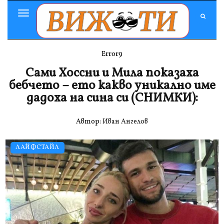
Toggle
Navigation
Error9
Сами Хоссни и Мила показаха
бебчето – ето какво уникално име
дадоха на сина си (СНИМКИ):
Автор:
Иван Ангелов
ЛАЙФСТАЙЛ