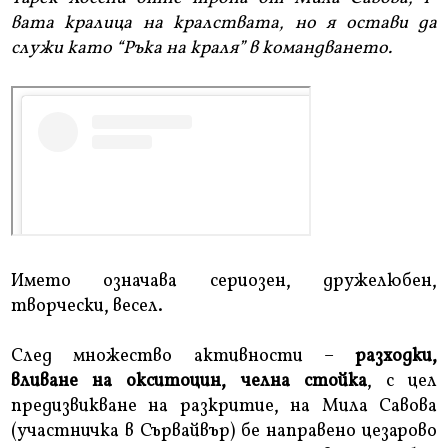
вата кралица на кралствата, но я остави да
служи като “Ръка на краля” в командването.
Името означава сериозен, дружелюбен,
творчески, весел.
След множество активности –
разходки,
вливане на окситоцин, челна стойка
, с цел
предизвикване на разкритие, на Мила Савова
(участничка в Сървайвър) бе направено цезарово