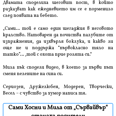
Двамата споделиха шеговит пост, в който
разказват как ежедневието им се е порменило
след появата на бебето.
„Сами… той е само един шегаджия в неговото
кралство. Натоварен да почиства палубите от
изпражнения, да изхвърля боклука, и какво ли
още не и поддържа “първокласно тяло на
татко”… ,той с охота прие ролята си.“
Мила пък сподели видео, в което за първи път
сменя пелените на сина си.
Сериозен, Дружелюбен, Модерен, Творчески,
Весел – с чувство за хумор написа тя.
Сами Хосни и Мила от „Сървайвър“