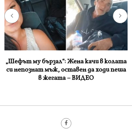
Как така изникна гъзарска къщурка на
дюните в Аркутино? (СНИМКИ)