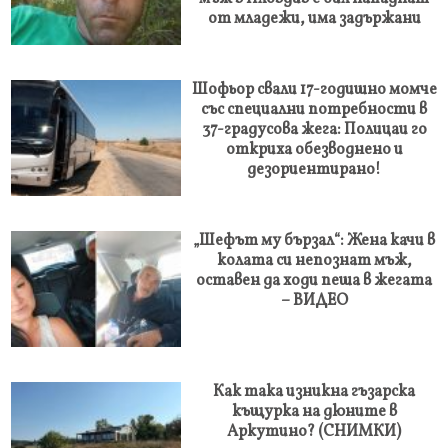
от младежи, има задържани
Шофьор свали 17-годишно момче
със специални потребности в
37-градусова жега: Полицаи го
откриха обезводнено и
дезориентирано!
„Шефът му бързал“: Жена качи в
колата си непознат мъж,
оставен да ходи пеша в жегата
– ВИДЕО
Как така изникна гъзарска
къщурка на дюните в
Аркутино? (СНИМКИ)