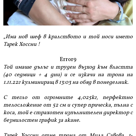
„Има нов шеф в кралството и той носи името
Тарек Хоссни !
Error9
Той имаше дълъг и труден възход към властта
(40 седмици + 4 дни) и се изкачи на трона на
1.11.22г кулминиращ в 13:03 на обяд в понеделник.
С тегло от огромните 4,025кг, перфектно
телосложение от 52 см и супер прическа, пълна с
коса, той е страхотен изпълнителен директор с
безмилостен график за акане.
Тарек Хоссни отне трона от Мила Савова, 1-