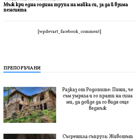
Мъж кри една година трупа на майка си, за да й взима
пенсията
[wpdevart_facebook_comment]
ПРЕПОРЪЧАНИ
Разказ от Родопите: Пиши, че
съм умряла и го прати на сина
ми, да дойде да го видя още
веднъж
Съгрешила съпруга: Животът