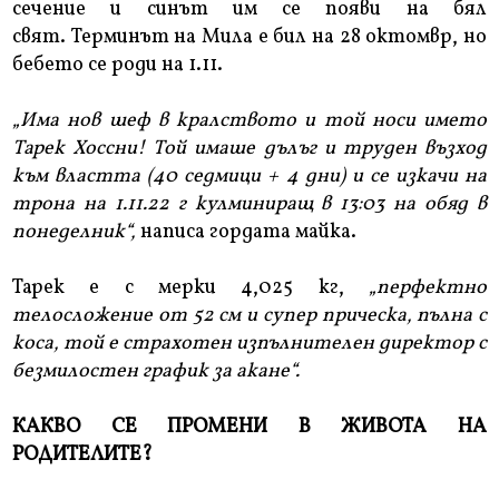
сечение и синът им се появи на бял
свят. Терминът на Мила е бил на 28 октомвр, но
бебето се роди на 1.11.
„Има нов шеф в кралството и той носи името
Тарек Хоссни! Той имаше дълъг и труден възход
към властта (40 седмици + 4 дни) и се изкачи на
трона на 1.11.22 г кулминиращ в 13:03 на обяд в
понеделник“,
написа гордата майка.
Тарек е с мерки 4,025 кг,
„перфектно
телосложение от 52 см и супер прическа, пълна с
коса, той е страхотен изпълнителен директор с
безмилостен график за акане“.
КАКВО СЕ ПРОМЕНИ В ЖИВОТА НА
РОДИТЕЛИТЕ?