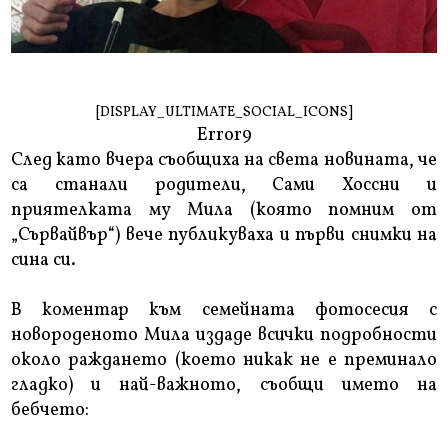
[DISPLAY_ULTIMATE_SOCIAL_ICONS]
Error9
След като вчера съобщиха на света новината, че
са станали родители, Сами Хоссни и
приятелката му Мила (която помним от
„Сървайвър“) вече публикуваха и първи снимки на
сина си.
В коментар към семейната фотосесия с
новороденото Мила издаде всички подробности
около раждането (което никак не е преминало
гладко) и най-важното, съобщи името на
бебчето: