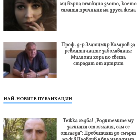
ми върна тъпкано злото, което
самата причиних на друга жена
Проф. д-р Златимир Коларов за
ревматичните заболявания:
Милиони хора по света
страдат от артрит
НАЙ-НОВИТЕ ПУБЛИКАЦИИ
Тежка съдба! „Родителите му
загинаха от мълния, сам се
отгледа“: Пребитият до смърт
мъж в Пловдив е бил нападнат