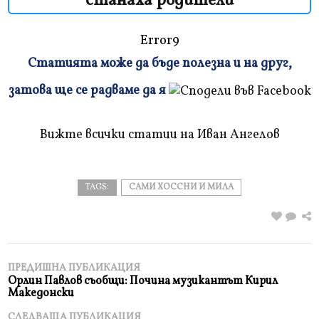
станаха родители
Error9
Статията може да бъде полезна и на друг,
Плъзнете
затова ще се радваме да я
и
прочетете
Вижте всички статии на Иван Ангелов
TAGS:
САМИ ХОССНИ И МИЛА
ПРЕДИШНА ПУБЛИКАЦИЯ
Орлин Павлов съобщи: Почина музикантът Кирил
Македонски
СЛЕДВАЩА ПУБЛИКАЦИЯ