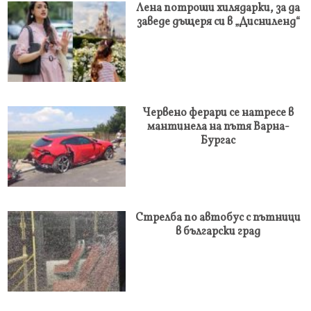
Лена потроши хилядарки, за да
заведе дъщеря си в „Дисниленд“
Червено ферари се натресе в
мантинела на пътя Варна-
Бургас
Стрелба по автобус с пътници
в български град