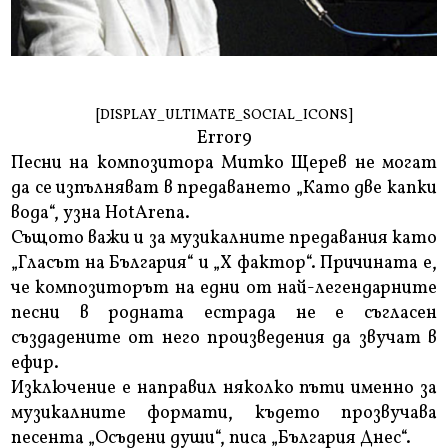
[DISPLAY_ULTIMATE_SOCIAL_ICONS]
Error9
Песни на композитора Митко Щерев не могат
да се изпълняват в предаването „Като две капки
вода“, узна HotArena.
Същото важи и за музикалните предавания като
„Гласът на България“ и „Х фактор“. Причината е,
че композиторът на едни от най-легендарните
песни в родната естрада не е съгласен
създадените от него произведения да звучат в
ефир.
Изключение е направил няколко пъти именно за
музикалните формати, където прозвучава
песента „Осъдени души“, писа „България Днес“.