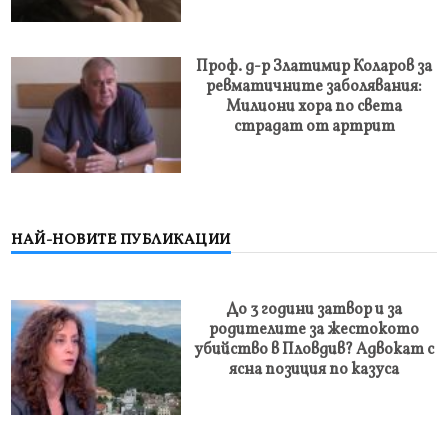
Проф. д-р Златимир Коларов за
ревматичните заболявания:
Милиони хора по света
страдат от артрит
НАЙ-НОВИТЕ ПУБЛИКАЦИИ
До 3 години затвор и за
родителите за жестокото
убийство в Пловдив? Адвокат с
ясна позиция по казуса