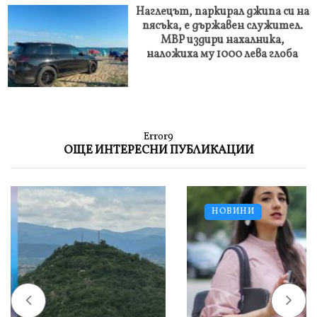
Наглецът, паркирал джипа си на
пясъка, е държавен служител.
МВР издири нахалника,
наложиха му 1000 лева глоба
Error9
ОЩЕ ИНТЕРЕСНИ ПУБЛИКАЦИИ
НОВИНИ