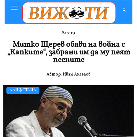
Toggle
Navigation
Error9
Митко Щерев обяви на война с
„Капките“, забрани им да му пеят
песните
Автор:
Иван Ангелов
ЛАЙФСТАЙЛ