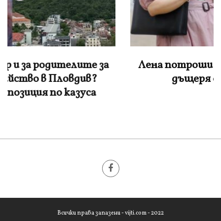
Лена потроши хилядарки, за да заведе
дъщеря си в „Дисниленд“
Всички права запазени - vijti.com - 2022