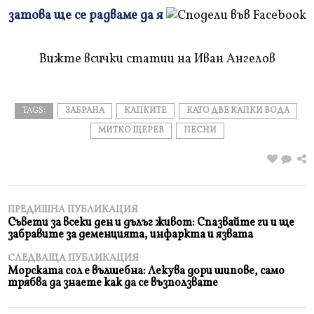
Плъзнете
затова ще се радваме да я
и
прочетете
Вижте всички статии на Иван Ангелов
TAGS:
ЗАБРАНА
КАПКИТЕ
КАТО ДВЕ КАПКИ ВОДА
МИТКО ЩЕРЕВ
ПЕСНИ
ПРЕДИШНА ПУБЛИКАЦИЯ
Съвети за всеки ден и дълъг живот: Спазвайте ги и ще
забравите за деменцията, инфаркта и язвата
СЛЕДВАЩА ПУБЛИКАЦИЯ
Морската сол е вълшебна: Лекува дори шипове, само
трябва да знаете как да се възползвате