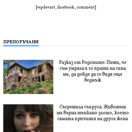
[wpdevart_facebook_comment]
ПРЕПОРЪЧАНИ
Разказ от Родопите: Пиши, че
съм умряла и го прати на сина
ми, да дойде да го видя още
веднъж
Съгрешила съпруга: Животът
ми върна тъпкано злото, което
самата причиних на друга жена