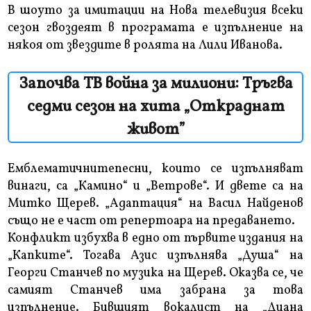
В шоуто за имитации на Нова телевизия всеки
сезон гвоздеят в програмата е изпълнение на
някоя от звездите в ролята на Лили Иванова.
Започва ТВ война за милиони: Тръгва
седми сезон на хита „Откраднат
живот”
Емблематичнитепесни, които се изпълняват
винаги, са „Камино“ и „Ветрове“. И двете са на
Митко Щерев. „Адаптация“ на Васил Найденов
също не е част от репертоара на предаването.
Конфликт избухва в едно от първите издания на
„Капките“. Тогава Азис изпълнява „Душа“ на
Георги Станчев по музика на Щерев. Оказва се, че
самият Станчев има забрана за това
изпълнение. Бившият вокалист на „Диана