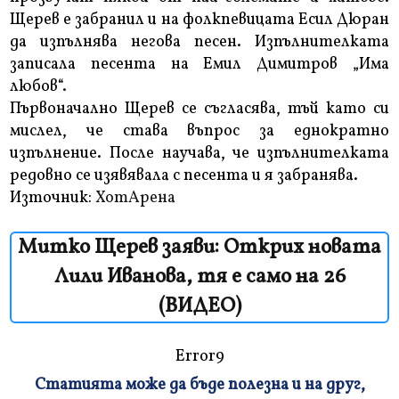
Щерев е забранил и на фолкпевицата Есил Дюран
да изпълнява негова песен. Изпълнителката
записала песента на Емил Димитров „Има
любов“.
Първоначално Щерев се съгласява, тъй като си
мислел, че става въпрос за еднократно
изпълнение. После научава, че изпълнителката
редовно се изявявала с песента и я забранява.
Източник:
ХотАрена
Митко Щерев заяви: Открих новата
Лили Иванова, тя е само на 26
(ВИДЕО)
Error9
Статията може да бъде полезна и на друг,