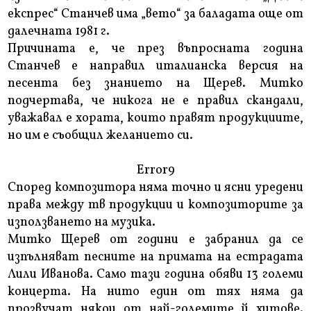
експрес“ Станчев има „вето“ за баладата още от
далечната 1981 г.
Причината е, че през въпросната година
Станчев е направил италианска версия на
песента без знанието на Щерев. Митко
подчертава, че никога не е правил скандали,
уважавал е хората, които правят продукциите,
но им е съобщил желанието си.
Error9
Според композитора няма точно и ясни уредени
права между тв продукции и композиторите за
използването на музика.
Митко Щерев от години е забранил да се
изпълняват песните на примата на естрадата
Лили Иванова. Само тази година обяви 13 големи
концерта. На нито един от тях няма да
прозвучат някои от най-големите й хитове.