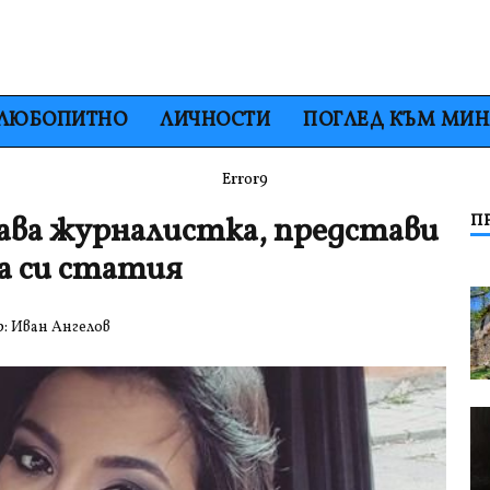
ЛЮБОПИТНО
ЛИЧНОСТИ
ПОГЛЕД КЪМ МИ
Error9
тава журналистка, представи
П
а си статия
р:
Иван Ангелов