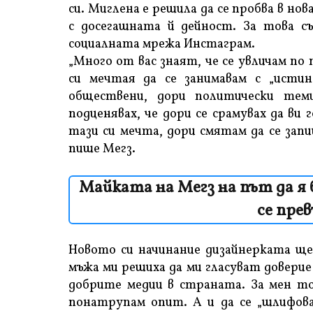
си. Миглена е решила да се пробва в н
с досегашната й дейност. За това с
социалната мрежа Инстаграм.
„Много от вас знаят, че се увличам по
си мечтая да се занимавам с „истин
обществени, дори политически тем
подценявах, че дори се срамувах да ви
тази си мечта, дори смятам да се зап
пише Мегз.
Майката на Мегз на път да я 
се прев
Новото си начинание дизайнерката ще
мъжа ми решиха да ми гласуват доверие
добрите медии в страната. За мен то
понатрупам опит. А и да се „шлифова