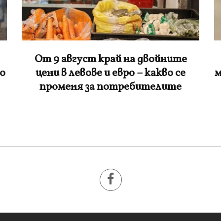
Задържаните за убийството на
мъж в Пловдив младежи твърдели,
че са „ловци на педофили”