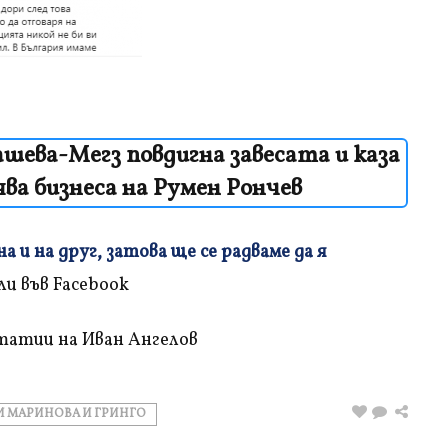
ева-Мегз повдигна завесата и каза
ва бизнеса на Румен Рончев
 и на друг, затова ще се радваме да я
татии на Иван Ангелов
 МАРИНОВА И ГРИНГО