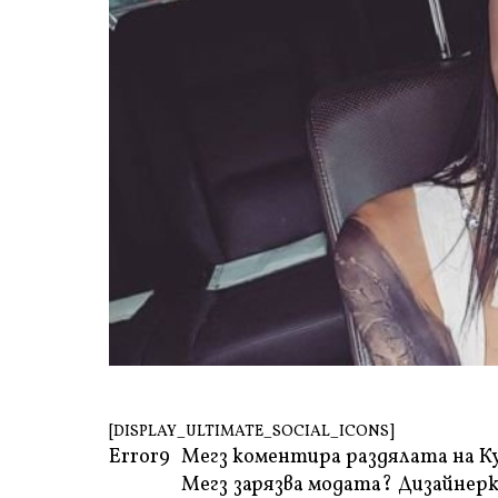
[DISPLAY_ULTIMATE_SOCIAL_ICONS]
Error9
Мегз коментира раздялата на К
Мегз зарязва модата? Дизайнерк