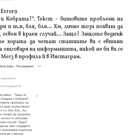
Error9
а и Кобрата?“. Текст – битовите проблеми на
ри и т.н, бля, бля… Хм, лично този похват да
а, освен в краен случай… Защо? Защото веднъж
ате хората да четат статиите ви с евтини
а отговаря на информацията, никой не би ви се
 Мегз в профила й в Инстаграм.