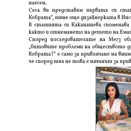
наесен.
Сега ви представям първата си ста
Кобрата“, пише още дизайнерката в Ин
В статията си Каканашева споменава 
както и отнемането на детето на Еман
Според последователите на Мегз об
„битовите проблеми на обществото дне
Кобрата?“ е само за привличане на вн
че според тях не това е начинът за пр