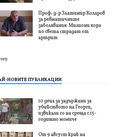
Проф. д-р Златимир Коларов
за ревматичните
заболявания: Милиони хора
по света страдат от
артрит
ror9
АЙ-НОВИТЕ ПУБЛИКАЦИИ
10 деца за задържани за
убийството на Георги,
извикали го на среща с 15-
годишно момиче
От 9 август край на