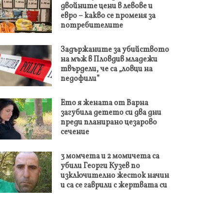
двойните цени в левове и
евро – какво се променя за
потребителите
Задържаните за убийството
на мъж в Пловдив младежи
твърдели, че са „ловци на
педофили”
Ето я жената от Варна
загубила детето си два дни
преди планирано цезарово
сечение
3 момчета и 2 момичета са
убили Георги Кузев по
изключително жесток начин
и са се гаврили с жертвата си