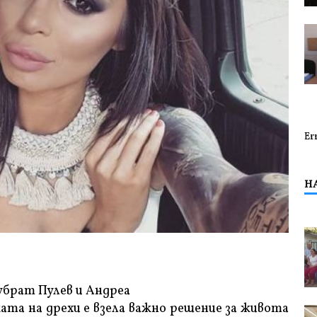
Er
Н
убрат Пулев и Андреа
ата на дрехи е взела важно решение за живота