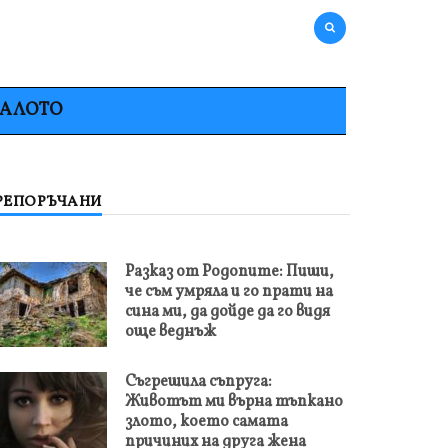
НАЛОТО
РЕПОРЪЧАНИ
Разказ от Родопите: Пиши,
че съм умряла и го прати на
сина ми, да дойде да го видя
още веднъж
Съгрешила съпруга:
Животът ми върна тъпкано
злото, което самата
причиних на друга жена