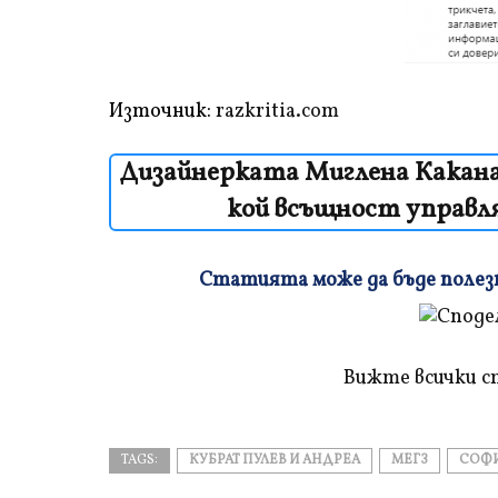
Източник:
razkritia.com
Дизайнерката Миглена Каканаш
кой всъщност управля
Статията може да бъде полезна
Плъзнете
и
прочетете
Вижте всички с
TAGS:
КУБРАТ ПУЛЕВ И АНДРЕА
МЕГЗ
СОФИ