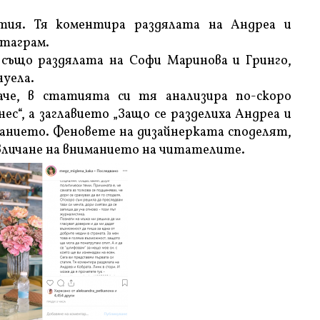
тия. Тя коментира раздялата на Андреа и
стаграм.
също раздялата на Софи Маринова и Гринго,
уела.
аче, в статията си тя анализира по-скоро
с“, а заглавието „Защо се разделиха Андреа и
иманието. Феновете на дизайнерката споделят,
ивличане на вниманието на читателите.