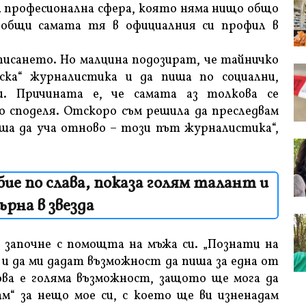
ова професионална сфера, която няма нищо общо
ъобщи самата тя в официалния си профил в
 писането. Но малцина подозират, че тайничко
ска“ журналистика и да пиша по социални,
и. Причината е, че самата аз толкова се
 го споделя. Отскоро съм решила да преследвам
иша да уча отново – този път журналистика“,
бие по слава, показа голям талант и
ърна в звезда
 започне с помощта на мъжа си. „Познати на
 и да ми дадат възможност да пиша за една от
ва е голяма възможност, защото ще мога да
м“ за нещо мое си, с което ще ви изненадам