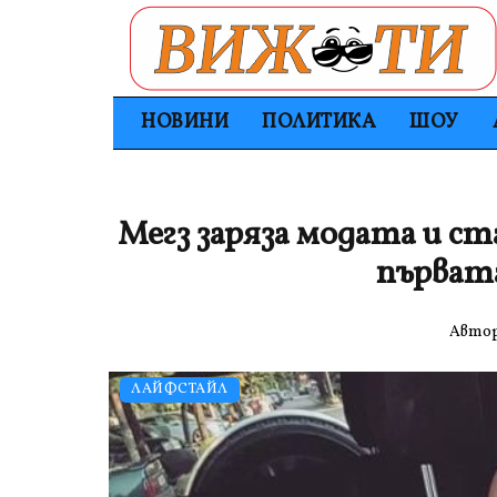
НОВИНИ
ПОЛИТИКА
ШОУ
Мегз заряза модата и с
първат
Авто
ЛАЙФСТАЙЛ