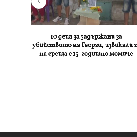
а
От 9 август край на двойните
кали го
цени в левове и евро – какво се
омиче
променя за потребителите