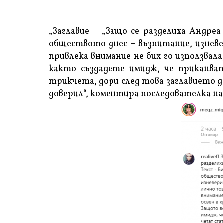
„Заглавие – „Защо се разделиха Андре
обществото днес – възпитание, изневе
привлека внимание не бих го използвал
както създадете имидж, че приканв
трикчета, дори след това заглавието д
доверил“, коментира последователка на