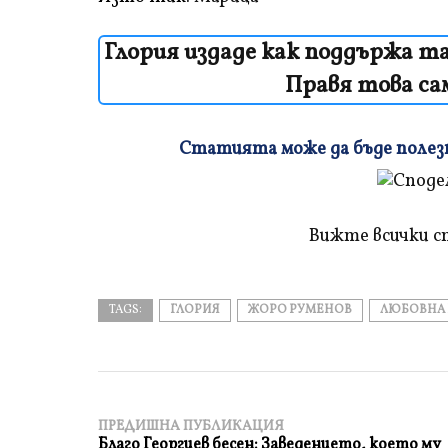
Глория издаде как поддържа та
Правя това сам
Статията може да бъде полезна
Плъзнете
и
прочетете
Вижте всички с
TAGS:
ГЛОРИЯ
ЖОРО РУМЕНОВ
ЛЮБОВНА 
ПРЕДИШНА ПУБЛИКАЦИЯ
Благо Георгиев бесен: Заведението, което му