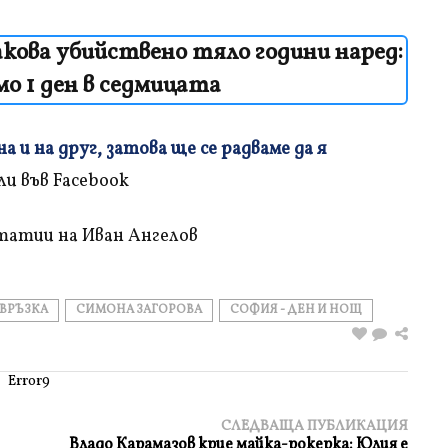
кова убийствено тяло години наред:
о 1 ден в седмицата
 и на друг, затова ще се радваме да я
татии на Иван Ангелов
ВРЪЗКА
СИМОНА ЗАГОРОВА
СОФИЯ - ДЕН И НОЩ
Error9
СЛЕДВАЩА ПУБЛИКАЦИЯ
Владо Карамазов крие майка-рокерка: Юлия е