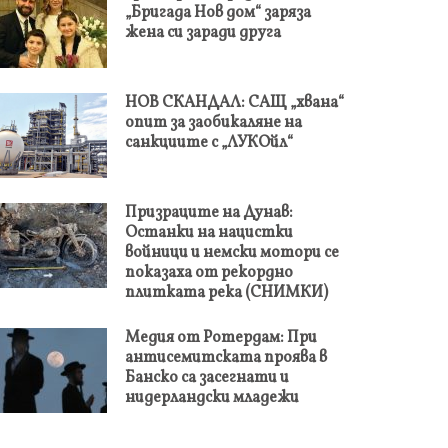
„Бригада Нов дом“ заряза
жена си заради друга
НОВ СКАНДАЛ: САЩ „хвана“
опит за заобикаляне на
санкциите с „ЛУКОйл“
Призраците на Дунав:
Останки на нацистки
войници и немски мотори се
показаха от рекордно
плитката река (СНИМКИ)
Медия от Ротердам: При
антисемитската проява в
Банско са засегнати и
нидерландски младежи