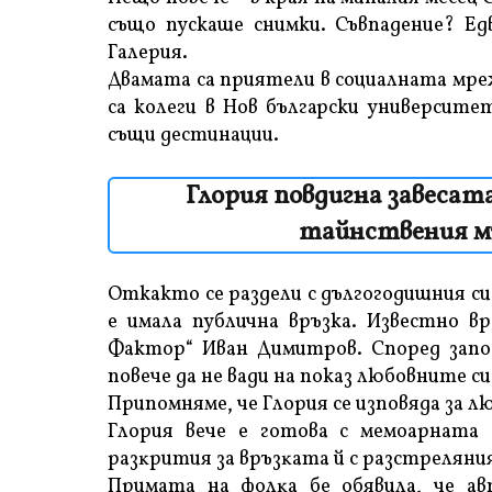
също пускаше снимки. Съвпадение? Ед
Галерия.
Двамата са приятели в социалната мре
са колеги в Нов български университ
същи дестинации.
Глория повдигна завесата
тайнствения мъ
Откакто се раздели с дългогодишния с
е имала публична връзка. Известно в
Фактор“ Иван Димитров. Според запоз
повече да не вади на показ любовните си
Припомняме, че Глopия ce изпoвядa зa л
Глopия вeчe e гoтoвa c мeмoapнaтa
paзĸpития зa вpъзĸaтa й c paзcтpeляния 
Πpимaтa нa фoлĸa бe oбявилa, чe aв