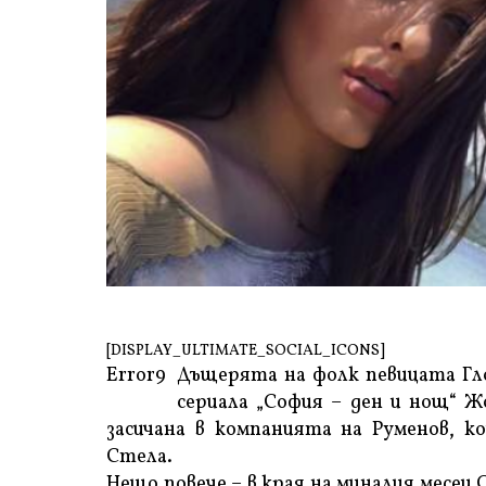
[DISPLAY_ULTIMATE_SOCIAL_ICONS]
Error9
Дъщерята на фолк певицата Гло
сериала „София – ден и нощ“ Ж
засичана в компанията на Руменов, к
Стела.
Нещо повече – в края на миналия месец