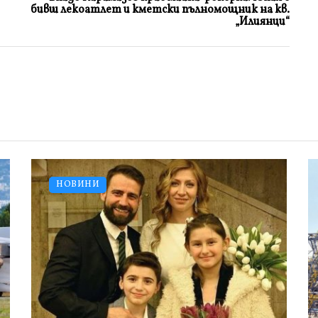
бивш лекоатлет и кметски пълномощник на кв.
„Илиянци“
НОВИНИ