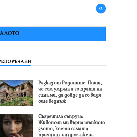
НАЛОТО
РЕПОРЪЧАНИ
Разказ от Родопите: Пиши,
че съм умряла и го прати на
сина ми, да дойде да го видя
още веднъж
Съгрешила съпруга:
Животът ми върна тъпкано
злото, което самата
причиних на друга жена