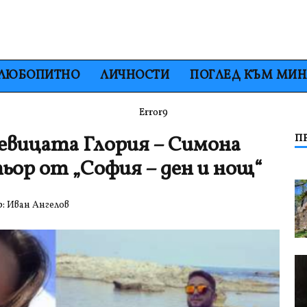
ЛЮБОПИТНО
ЛИЧНОСТИ
ПОГЛЕД КЪМ МИ
Error9
евицата Глория – Симона
П
ктьор от „София – ден и нощ“
р:
Иван Ангелов