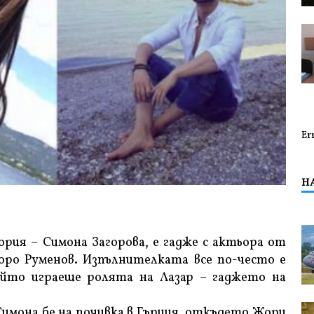
Er
Н
рия – Симона Загорова, е гадже с актьора от
оро Руменов. Изпълнителката все по-често е
ойто играеше ролята на Лазар – гаджето на
 Симона бе на почивка в Гърция, откъдето Жори