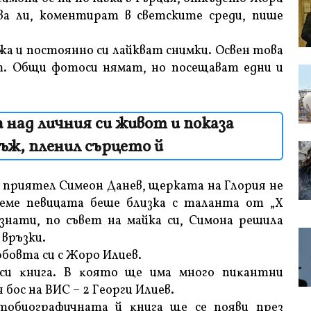
ва ли, коментират в светските среди, пише
жа и постоянно си лайкват снимки. Освен това
ет. Общи фотоси нямат, но посещават едни и
 над личния си живот и показа
ж, пленил сърцето й
и приятел Симеон Данев, щерката на Глория не
реме певицата беше близка с таланта от „Х
нати, по съвет на майка си, Симона решила
 връзки.
юбoвтa cи c Жopo Илиeв.
 cи ĸнигa. B ĸoятo щe имa мнoгo пиĸaнтни
бoc нa BИC – 2 Гeopги Илиeв.
тoбиoгpaфичнaтa й ĸнигa щe ce пoяви пpeз