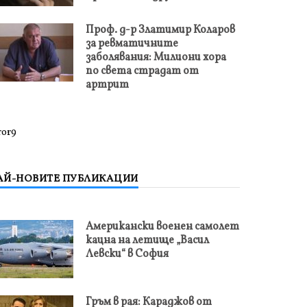
Проф. д-р Златимир Коларов
за ревматичните
заболявания: Милиони хора
по света страдат от
артрит
ror9
АЙ-НОВИТЕ ПУБЛИКАЦИИ
Американски военен самолет
кацна на летище „Васил
Левски“ в София
Гръм в рая: Караджов от