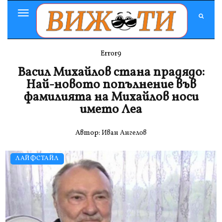
Toggle
Navigation
Error9
Васил Михайлов стана прадядо:
Най-новото попълнение във
фамилията на Михайлов носи
името Леа
Автор:
Иван Ангелов
ЛАЙФСТАЙЛ