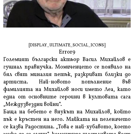
[DISPLAY_ULTIMATE_SOCIAL_ICONS]
Error9
Големият български актьор Васил Михайлов е
гушнал правнучка. Момиченцето се появило на
бял свят миналия петък, разкриват близки до
артиста. Най-новото попълнение във
фамилията на Михайлов носи името Леа, като
една от основните героини в култовата сага
„Междузвездни войни“.
Баща на бебето е внукът на Михайлов, който
пък е кръстен на него. Майката на пеленачето
се казва Радостина. „Това е най-хубавото, което