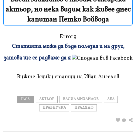
актьор, но нека видим как живее днес
капитан Петко Войвода
Error9
Статията може да бъде полезна и на друг,
Плъзнете
затова ще се радваме да я
и
прочетете
Вижте всички статии на Иван Ангелов
TAGS:
АКТЬОР
ВАСИЛ МИХАЙЛОВ
ЛЕА
ПРАВНУЧКА
ПРАДЯДО