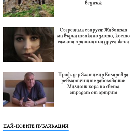
веднъж
Съгрешила съпруга: Животът
ми върна тъпкано злото, което
самата причиних на друга жена
Проф. д-р Златимир Коларов за
ревматичните заболявания:
Милиони хора по света
страдат от артрит
НАЙ-НОВИТЕ ПУБЛИКАЦИИ