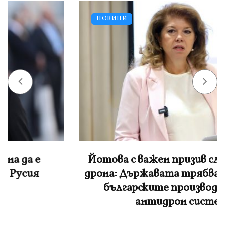
НОВИНИ
Йотова с важен призив след взрива на
дрона: Държавата трябва да подкрепи
българските производители на
антидрон системи