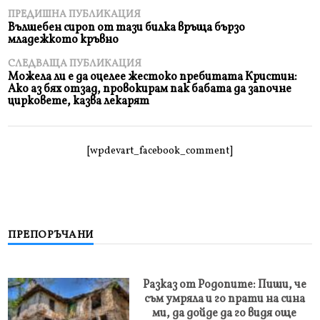
ПРЕДИШНА ПУБЛИКАЦИЯ
Вълшебен сироп от тази билка връща бързо
младежкото кръвно
СЛЕДВАЩА ПУБЛИКАЦИЯ
Можела ли е да оцелее жестоко пребитата Кристин:
Ако аз бях отзад, провокирам пак бабата да започне
цирковете, казва лекарят
[wpdevart_facebook_comment]
ПРЕПОРЪЧАНИ
Разказ от Родопите: Пиши, че
съм умряла и го прати на сина
ми, да дойде да го видя още