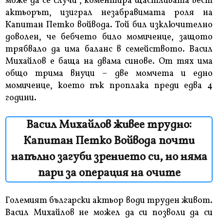
може да се случи“, коментира щастливата вест
актьорът, изиграл незабравимата роля на
Капитан Петко войвода. Той бил изключително
доволен, че бебчето било момиченце, защото
трябвало да има баланс в семейството. Васил
Михайлов е баща на двама синове. От тях има
общо трима внуци – две момчета и едно
момиченце, което пък проплака преди едва 4
години.
Васил Михайлов живее трудно:
Капитан Петко Войвода почти
напълно загуби зрението си, но няма
пари за операция на очите
Големият български актьор води труден живот.
Васил Михайлов не можел да си позволи да си