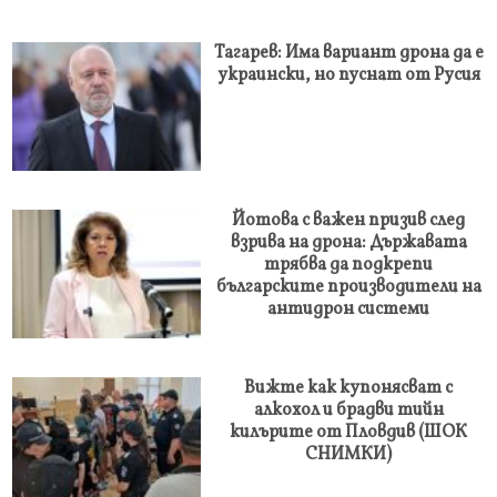
Тагарев: Има вариант дрона да е
украински, но пуснат от Русия
Йотова с важен призив след
взрива на дрона: Държавата
трябва да подкрепи
българските производители на
антидрон системи
Вижте как купонясват с
алкохол и брадви тийн
килърите от Пловдив (ШОК
СНИМКИ)