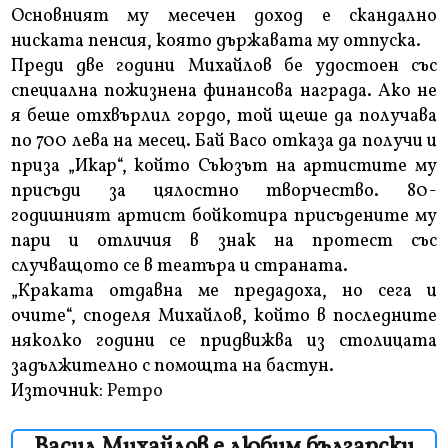
Основният му месечен доход е скандално
ниската пенсия, която държавата му отпуска.
Преди две години Михайлов бе удостоен със
специална пожизнена финансова награда. Ако не
я беше отхвърлил гордо, той щеше да получава
по 700 лева на месец. Бай Васо отказа да получи и
приза „Икар“, който Съюзът на артистите му
присъди за цялостно творчество. 80-
годишният артист бойкотира присъдените му
пари и отличия в знак на протест със
случващото се в театъра и страната.
„Краката отдавна ме предадоха, но сега и
очите“, споделя Михайлов, който в последните
няколко години се придвижва из столицата
задължително с помощта на бастун.
Източник:
Ретро
Васил Михайлов е любим български