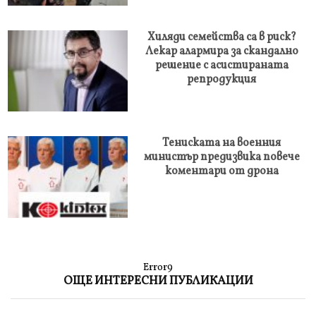
Хиляди семейства са в риск?
Лекар алармира за скандално
решение с асистираната
репродукция
Тениската на военния
министър предизвика повече
коментари от дрона
Error9
ОЩЕ ИНТЕРЕСНИ ПУБЛИКАЦИИ