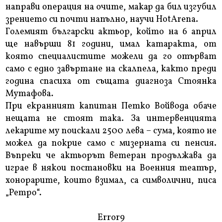
направи операция на очите, макар да бил изгубил
зрението си почти напълно, научи HotArena.
Големият български актьор, който на 6 април
ще навърши 81 години, имал катаракта, от
която специалистите можели да го отърват
само с едно завъртане на скалпела, както преди
година спасиха от същата диагноза Стоянка
Мутафова.
При екранният капитан Петко Войвода обаче
нещата не стоят така. За интервенцията
лекарите му поискали 2500 лева – сума, която не
можел да покрие само с мизерната си пенсия.
Въпреки че актьорът ветеран продължава да
играе в някои постановки на Военния театър,
хонорарите, които взимал, са символични, писа
„Ретро“.
Error9