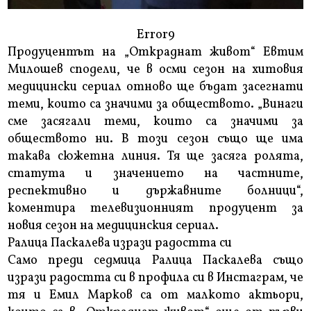
Error9
Продуцентът на „Откраднат живот“ Евтим
Милошев сподели, че в осми сезон на хитовия
медицински сериал отново ще бъдат засегнати
теми, които са значими за обществото. „Винаги
сме засягали теми, които са значими за
обществото ни. В този сезон също ще има
такава сюжетна линия. Тя ще засяга ролята,
статута и значението на частните,
респективно и държавните болници“,
коментира телевизионният продуцент за
новия сезон на медицинския сериал.
Ралица Паскалева изрази радостта си
Само преди седмица Ралица Паскалева също
изрази радостта си в профила си в Инстаграм, че
тя и Емил Марков са от малкото актьори,