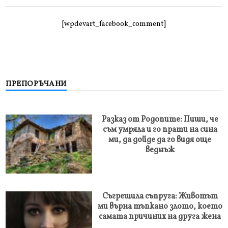
[wpdevart_facebook_comment]
ПРЕПОРЪЧАНИ
Разказ от Родопите: Пиши, че
съм умряла и го прати на сина
ми, да дойде да го видя още
веднъж
Съгрешила съпруга: Животът
ми върна тъпкано злото, което
самата причиних на друга жена