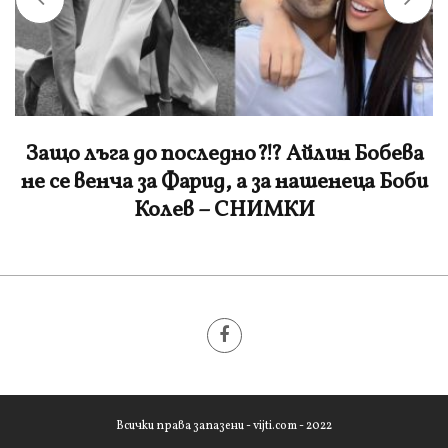
Защо лъга до последно?!? Айлин Бобева
не се венча за Фарид, а за нашенеца Боби
Колев – СНИМКИ
Всички права запазени - vijti.com - 2022