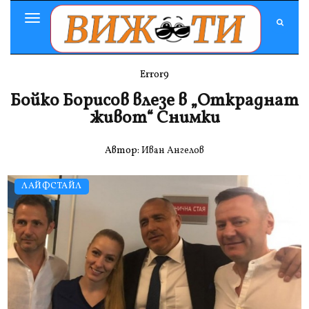
Toggle
Navigation
Error9
Бойко Борисов влезе в „Откраднат
живот“ Снимки
Автор:
Иван Ангелов
ЛАЙФСТАЙЛ