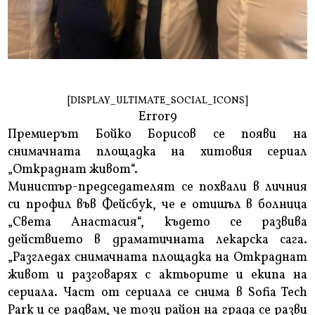
[DISPLAY_ULTIMATE_SOCIAL_ICONS]
Error9
Премиерът Бойко Борисов се появи на
снимачната площадка на хитовия сериал
„Откраднат живот“.
Министър-председателят се похвали в личния
си профил във Фейсбук, че е отишъл в болница
„Света Анастасия“, където се развива
действието в драматичната лекарска сага.
„Разгледах снимачната площадка на Откраднат
живот и разговарях с актьорите и екипа на
сериала. Част от сериала се снима в Sofia Tech
Park и се радвам, че този район на града се разви