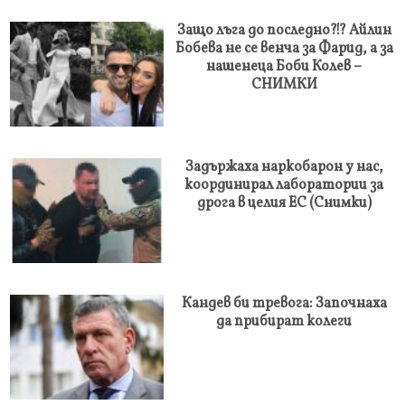
Защо лъга до последно?!? Айлин
Бобева не се венча за Фарид, а за
нашенеца Боби Колев –
СНИМКИ
Задържаха наркобарон у нас,
координирал лаборатории за
дрога в целия ЕС (Снимки)
Кандев би тревога: Започнаха
да прибират колеги