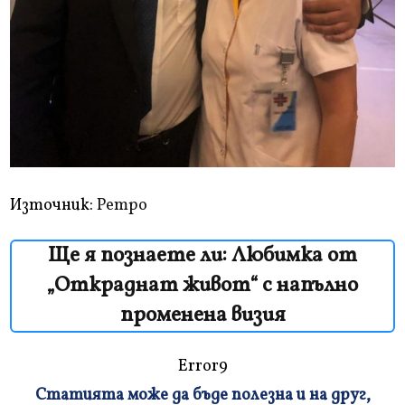
Източник:
Ретро
Ще я познаете ли: Любимка от
„Откраднат живот“ с напълно
променена визия
Error9
Статията може да бъде полезна и на друг,