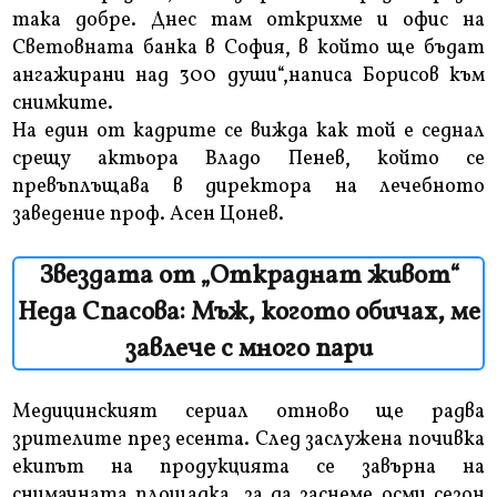
така добре. Днес там открихме и офис на
Световната банка в София, в който ще бъдат
ангажирани над 300 души“,написа Борисов към
снимките.
На един от кадрите се вижда как той е седнал
срещу актьора Владо Пенев, който се
превъплъщава в директора на лечебното
заведение проф. Асен Цонев.
Звездата от „Откраднат живот“
Неда Спасова: Мъж, когото обичах, ме
завлече с много пари
Медицинският сериал отново ще радва
зрителите през есента. След заслужена почивка
екипът на продукцията се завърна на
снимачната площадка, за да заснеме осми сезон