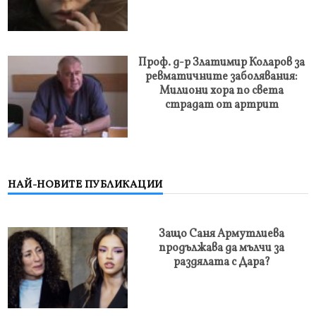
Проф. д-р Златимир Коларов за
ревматичните заболявания:
Милиони хора по света
страдат от артрит
НАЙ-НОВИТЕ ПУБЛИКАЦИИ
Защо Саня Армутлиева
продължава да мълчи за
раздялата с Дара?