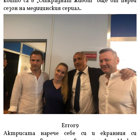
които са в „Откраднат живот“ още от първи
сезон на медицинския сериал.
Error9
Актрисата нарече себе си и екранния си