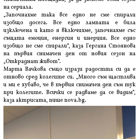
на сериала.
„Започнахме така все едно не сме спирали
изобщо досега. Все едно лампата е била
изключена и като я включихме, започнахме със
същата емоция, енергия и инерция. Все едно
изобщо не сме спирали“, каза Гергана Стоянова
на първия снимачен ден от новия сезон на
„Откраднат живот“.
Марта Вачкова също изрази радостта си да е
отново сред колегите си. „Много съм щастлива
и ми е хубаво, че в първия снимачен ден съм тук
при колегите. Всички се радваме да се видим“,
каза актрисата, пише nova.bg.