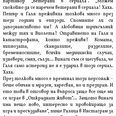
партньор „ветерани в сериала“. „Можем
спокойно да се наречем ветерани в сериала! Хаха.
Петър и Галя преживяха толкова много през
тези години и епизоди. Спомняте ли си
запознанството им? А любовния триъгълник
между тях и Виолета? Отравянето на Галя и
катастрофата, която преживя? Комата,
хипнозата, скандалите, разделите,
бременностите, всички медицински случаи,
изневери, смях, сълзи… Винаги съм се шегувала, че
Галя само астероид не я е ударил в този сериал.
Хаха.
През толкова много е преминал този персонаж –
беше обичан и мразен, харесван, но и презиран. И
ето това в отговор на въпроса защо все още ми
се играе в „Откраднат живот“… Защото винаги
има нещо ново, интересно и провокиращо за
игра и пресъздаване“, пише Ралица в Инстаграм за