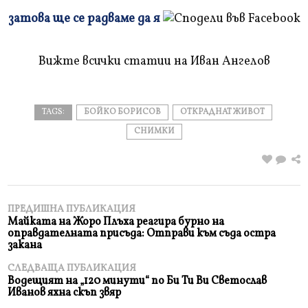
Плъзнете
затова ще се радваме да я
и
прочетете
Вижте всички статии на Иван Ангелов
TAGS:
БОЙКО БОРИСОВ
ОТКРАДНАТ ЖИВОТ
СНИМКИ
ПРЕДИШНА ПУБЛИКАЦИЯ
Майката на Жоро Плъха реагира бурно на
оправдателната присъда: Отправи към съда остра
закана
СЛЕДВАЩА ПУБЛИКАЦИЯ
Водещият на „120 минути“ по Би Ти Ви Светослав
Иванов яхна скъп звяр