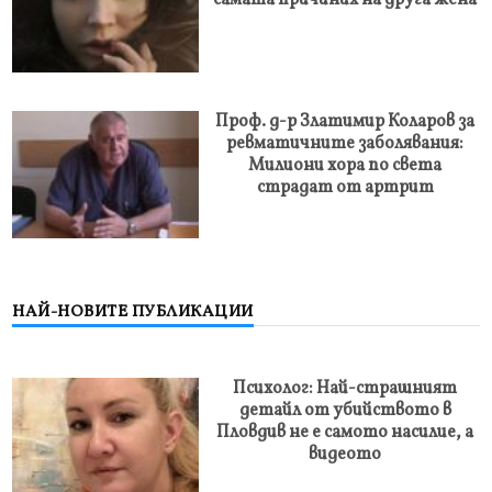
Проф. д-р Златимир Коларов за
ревматичните заболявания:
Милиони хора по света
страдат от артрит
НАЙ-НОВИТЕ ПУБЛИКАЦИИ
Психолог: Най-страшният
детайл от убийството в
Пловдив не е самото насилие, а
видеото