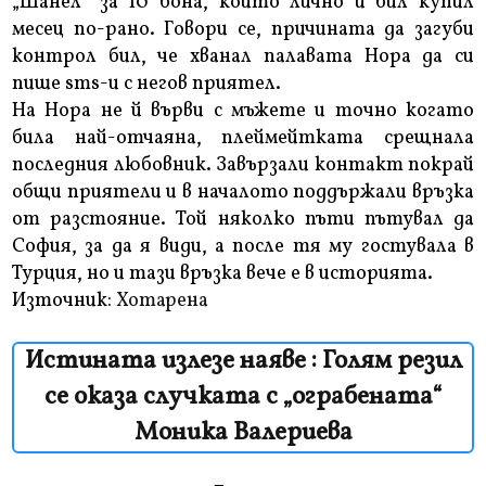
„Шанел” за 10 бона, който лично й бил купил
месец по-рано. Говори се, причината да загуби
контрол бил, че хванал палавата Нора да си
пише sms-и с негов приятел.
На Нора не й върви с мъжете и точно когато
била най-отчаяна, плеймейтката срещнала
последния любовник. Завързали контакт покрай
общи приятели и в началото поддържали връзка
от разстояние. Той няколко пъти пътувал да
София, за да я види, а после тя му гостувала в
Турция, но и тази връзка вече е в историята.
Източник:
Хотарена
Истината излезе наяве : Голям резил
се оказа случката с „ограбената“
Моника Валериева