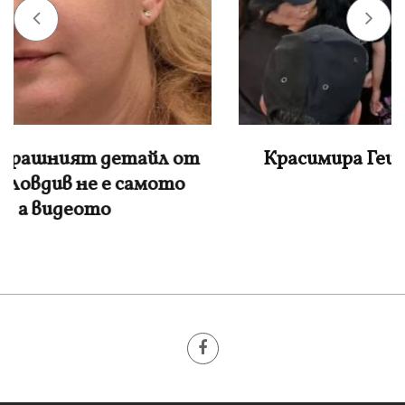
Красимира Гешева: Това не са деца, а
звер0ве