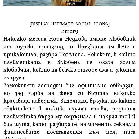
[DISPLAY_ULTIMATE_SOCIAL_ICONS]
Error9
Няколко месеца Нора Недкова имаше любовник
от турски произход, но връзката им вече е
приключила, разбра HotArena. Човекът, в който
плейметката е влюбена се оказа голям
любовчия, който на всичко отгоре има и законна
съпруга.
Заможният господин бил официално обвързан,
но зад гърба на жена си въртял няколко
красавици наведнъж. Започнали връзка, но както
обикновено в такива случаи става, родната
плеймейтка бързо му омръзнала и накрая той й
бил шута, като, разбира се, на момента секнал и
финансовите постъпления към нея, писа