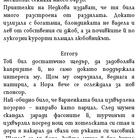
мегаполис секнаха много бързо.
Приятелки на Недкова издават, че тя била
много разстроена от раздялата. Докато
излизала с богаташа, блондинката не вадела и
лев от собствения си джоб, а за почивките й по
луксозни курорти плащал любовникът.
Error9
Той бил достатъчно щедър, да задоволява
капризите й, но само докато поддържала
интереса му. Щом му омръзнала, веднага я
натирил, а Нора вече се оглеждала за нов
спонсор.
Най-обидно било, че варненката била изхвърлена
позорно – направо като парцал. След шумен
скандал заради фасоните й, турчинът я
изхвърлил посред нощ от хотелската си стая и
дори я накарал да свали от ръката си часовник