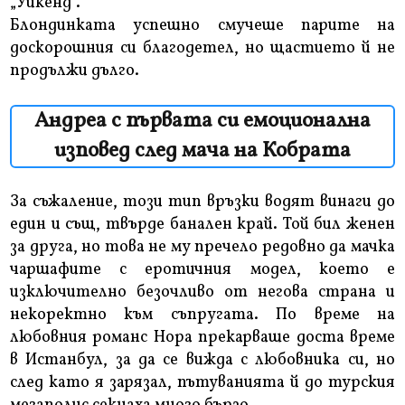
„Уикенд“.
Блондинката успешно смучеше парите на
доскорошния си благодетел, но щастието й не
продължи дълго.
Андреа с първата си емоционална
изповед след мача на Кобрата
За съжаление, този тип връзки водят винаги до
един и същ, твърде банален край. Той бил женен
за друга, но това не му пречело редовно да мачка
чаршафите с еротичния модел, което е
изключително безочливо от негова страна и
некоректно към съпругата. По време на
любовния романс Нора прекарваше доста време
в Истанбул, за да се вижда с любовника си, но
след като я зарязал, пътуванията й до турския