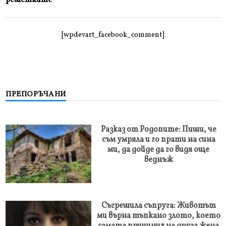
[wpdevart_facebook_comment]
ПРЕПОРЪЧАНИ
Разказ от Родопите: Пиши, че
съм умряла и го прати на сина
ми, да дойде да го видя още
веднъж
Съгрешила съпруга: Животът
ми върна тъпкано злото, което
самата причиних на друга жена