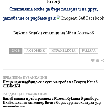
Error9
Статията може да бъде полезна и на друг,
Плъзнете
затова ще се радваме да я
и
прочетете
Вижте всички статии на Иван Ангелов
TAGS:
ЛЮБОВНИК
НОРА НЕДКОВА
РАЗДЯЛА
ПРЕДИШНА ПУБЛИКАЦИЯ
Нещо изненадващо се случи на гроба на Георги Илиев
СНИМКИ
СЛЕДВАЩА ПУБЛИКАЦИЯ
Банев стана пръв приятел с Камен Куката в затвора:
Плевенският гангстер вече е бодигард на олигарха зад
решетките