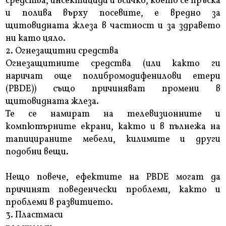
средства, инсектициди и всичко, което се пръска
и полива върху посевите, е вредно за
щитовидната жлеза в частност и за здравето
ни като цяло.
2. Огнезащитни средства
Огнезащитните средства (или както ги
наричат ​​още полибромодифенилови етери
(PBDE)) също причиняват промени в
щитовидната жлеза.
Те се намират на телевизионните и
компютърните екрани, както и в пълнежа на
тапицираните мебели, килимите и други
подобни вещи.
Нещо повече, ефектите на PBDE могат да
причинят поведенчески проблеми, както и
проблеми в развитието.
3. Пластмаси