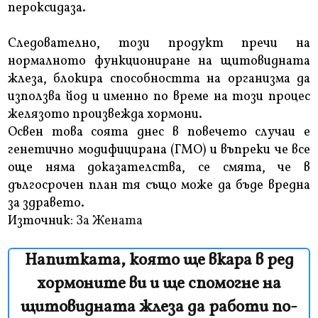
пероксидаза.
Следователно, този продукт пречи на
нормалното функциониране на щитовидната
жлеза, блокира способността на организма да
използва йод и именно по време на този процес
желязото произвежда хормони.
Освен това соята днес в повечето случаи е
генетично модифицирана (ГМО) и въпреки че все
още няма доказателства, се смята, че в
дългосрочен план тя също може да бъде вредна
за здравето.
Източник:
За Жената
Напитката, която ще вкара в ред
хормоните ви и ще спомогне на
щитовидната жлеза да работи по-