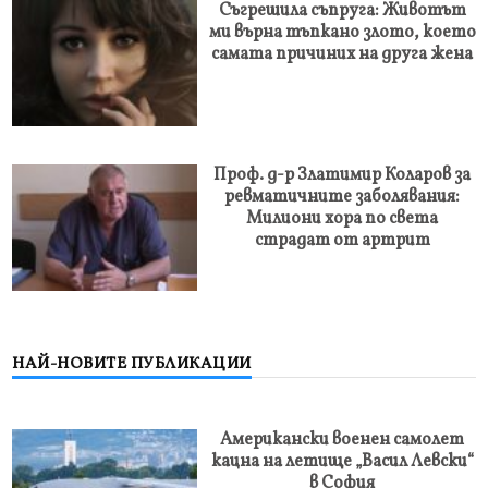
Съгрешила съпруга: Животът
ми върна тъпкано злото, което
самата причиних на друга жена
Проф. д-р Златимир Коларов за
ревматичните заболявания:
Милиони хора по света
страдат от артрит
НАЙ-НОВИТЕ ПУБЛИКАЦИИ
Американски военен самолет
кацна на летище „Васил Левски“
в София