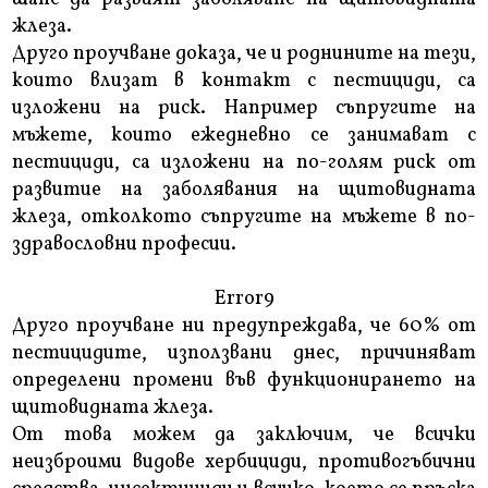
жлеза.
Друго проучване доказа, че и роднините на тези,
които влизат в контакт с пестициди, са
изложени на риск. Например съпругите на
мъжете, които ежедневно се занимават с
пестициди, са изложени на по-голям риск от
развитие на заболявания на щитовидната
жлеза, отколкото съпругите на мъжете в по-
здравословни професии.
Error9
Друго проучване ни предупреждава, че 60% от
пестицидите, използвани днес, причиняват
определени промени във функционирането на
щитовидната жлеза.
От това можем да заключим, че всички
неизброими видове хербициди, противогъбични