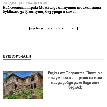
СЛЕДВАЩА ПУБЛИКАЦИЯ
Най-лесният трик: Можеш да отпушиш тоалетната
буквално за 15 минути, без уреди и химия
[wpdevart_facebook_comment]
ПРЕПОРЪЧАНИ
Разказ от Родопите: Пиши, че
съм умряла и го прати на сина
ми, да дойде да го видя още
веднъж