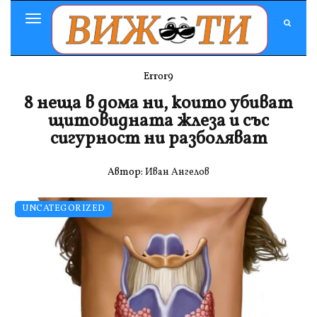
Toggle
Navigation
Error9
8 неща в дома ни, които убиват
щитовидната жлеза и със
сигурност ни разболяват
Автор:
Иван Ангелов
UNCATEGORIZED