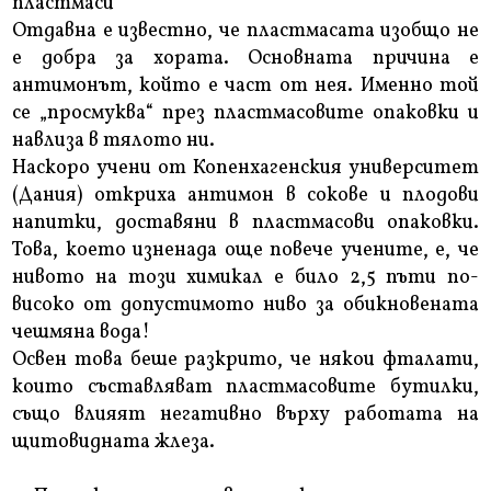
пластмаси
Отдавна е известно, че пластмасата изобщо не
е добра за хората. Основната причина е
антимонът, който е част от нея. Именно той
се „просмуква“ през пластмасовите опаковки и
навлиза в тялото ни.
Наскоро учени от Копенхагенския университет
(Дания) откриха антимон в сокове и плодови
напитки, доставяни в пластмасови опаковки.
Това, което изненада още повече учените, е, че
нивото на този химикал е било 2,5 пъти по-
високо от допустимото ниво за обикновената
чешмяна вода!
Освен това беше разкрито, че някои фталати,
които съставляват пластмасовите бутилки,
също влияят негативно върху работата на
щитовидната жлеза.