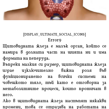
[DISPLAY_ULTIMATE_SOCIAL_ICONS]
Error9
Щитовидната жлеза е малък орган, който се
намира в долната част на шията ни и има
формата на пеперуда.
Въпреки малкия си размер, щитовидната жлеза
играе изключително важна роля във
функционирането на всички системи на
човешкото тяло, тъй като е отговорна за
метаболитните процеси, които протичат в
него.
Ако в щитовидната жлеза настъпят някакви
промени, това се отразява на работата на