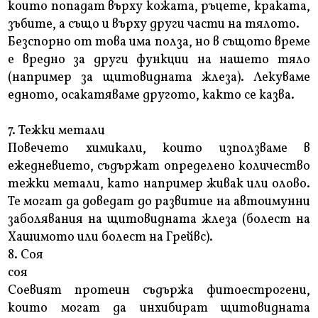
които попадат върху кожата, ръцете, краката,
зъбите, а също и върху други части на тялото.
Безспорно от това има полза, но в същото време
е вредно за други функции на нашето тяло
(например за щитовидната жлеза). Лекуваме
едното, осакатяваме другото, както се казва.
7. Тежки метали
Повечето химикали, които използваме в
ежедневието, съдържат определено количество
тежки метали, като например живак или олово.
Те могат да доведат до развитие на автоимунни
заболявания на щитовидната жлеза (болест на
Хашимото или болест на Грейвс).
8. Соя
соя
Соевият протеин съдържа фитоестрогени,
които могат да инхибират щитовидната