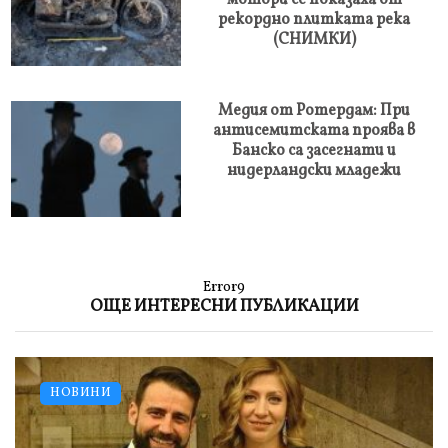
мотори се показаха от
рекордно плитката река
(СНИМКИ)
Медия от Ротердам: При
антисемитската проява в
Банско са засегнати и
нидерландски младежи
Error9
ОЩЕ ИНТЕРЕСНИ ПУБЛИКАЦИИ
НОВИНИ