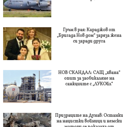
Гръм в рая: Караджов от
„Бригада Нов дом“ заряза жена
си заради друга
НОВ СКАНДАЛ: САЩ „хвана“
опит за заобикаляне на
санкциите с „ЛУКОйл“
Призраците на Дунав: Останки
на нацистки войници и немски