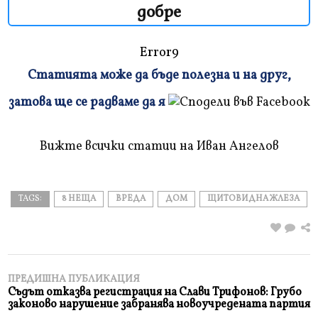
добре
Error9
Статията може да бъде полезна и на друг,
Плъзнете
затова ще се радваме да я
и
прочетете
Вижте всички статии на Иван Ангелов
TAGS:
8 НЕЩА
ВРЕДА
ДОМ
ЩИТОВИДНА ЖЛЕЗА
ПРЕДИШНА ПУБЛИКАЦИЯ
Съдът отказва регистрация на Слави Трифонов: Грубо
законово нарушение забранява новоучредената партия