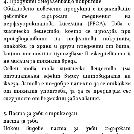
4. Продукти с незалепващо покритие
Обикновено повечето продукти с незалепващо
действие съдържат съединения на
перфлуороктанова киселина (PFOA). Това е
химическо вещество, което се използва при
производството на тефлонови покрития,
опаковки за храни и други предмети от бита,
които постоянно използваме в ежедневието и
не мислим за тяхната вреда.
Освен това това химическо вещество има
отрицателен ефект върху щитовидната ни
жлеза. Затова е по-добре напълно да се откажем
от тяхната употреба, за да се предпазим със
сигурност от възможни заболявания.
5. Паста за зъби с триклозан
паста за зъби
Някои видове паста за зъби съдържат