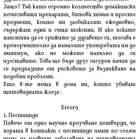
Защо? Тъй като огромно количество домакински
почистващи препарати, битова химия и просто
предмети, които ни заобикалят ежедневно,
съдържат едни и същи токсини. И ако искате
наистина да се грижите за здравето си, тогава е
препоръчително да намалите употребата им до
минимум, ако не можете напълно да ги
изоставите. Това ще бъде друг сигурен начин да
се предпазите от рисковете за възникване на
подобни проблеми.
Ето 8-те неща в дома ни, които убиват
щитовидната жлеза :
Error9
1. Пестициди
Повече от едно научно проучване потвърди, че
хората в контакт с пестициди имат по-голям
шанс да развият заболяване на щитовидната