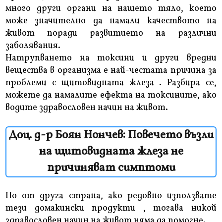
много други органи на нашето тяло, което
може значително да намали качеството на
живот поради развитието на различни
заболявания.
Натрупването на токсини и други вредни
вещества в организма е най-честата причина за
проблеми с щитовидната жлеза . Разбира се,
можете да намалите ефекта на токсините, ако
водите здравословен начин на живот.
Доц. д-р Боян Нончев: Повечето възли
на щитовидната жлеза не
причиняват симптоми
Но от друга страна, ако редовно използвате
тези домакински продукти , тогава никой
здравословен начин на живот няма да помогне.